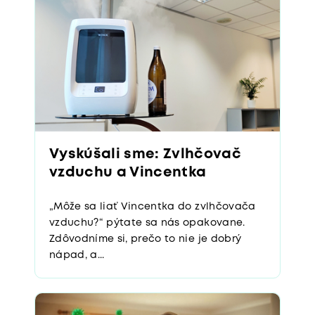
Vyskúšali sme: Zvlhčovač
vzduchu a Vincentka
„Môže sa liať Vincentka do zvlhčovača
vzduchu?“ pýtate sa nás opakovane.
Zdôvodníme si, prečo to nie je dobrý
nápad, a...