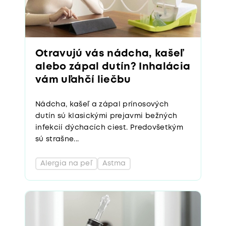
Otravujú vás nádcha, kašeľ
alebo zápal dutín? Inhalácia
vám uľahčí liečbu
Nádcha, kašeľ a zápal prínosových
dutín sú klasickými prejavmi bežných
infekcií dýchacích ciest. Predovšetkým
sú strašne...
Alergia na peľ
Astma