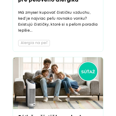
pre peľového alergika
Má zmysel kupovať čističku vzduchu,
keď je najviac peľu rovnako vonku?
Existujú čističky, ktoré si s peľom poradia
lepšie...
Alergia na peľ