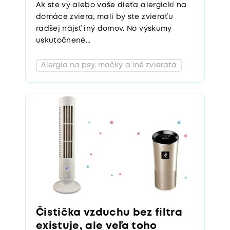
Ak ste vy alebo vaše dieťa alergickí na
domáce zviera, mali by ste zvieraťu
radšej nájsť iný domov. No výskumy
uskutočnené...
Alergia na psy, mačky a iné zvieratá
Čistička vzduchu bez filtra
existuje, ale veľa toho