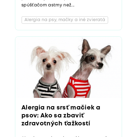
spúšťačom astmy než...
Alergia na psy, mačky a iné zvieratá
Alergia na srsť mačiek a
psov: Ako sa zbaviť
zdravotných ťažkostí