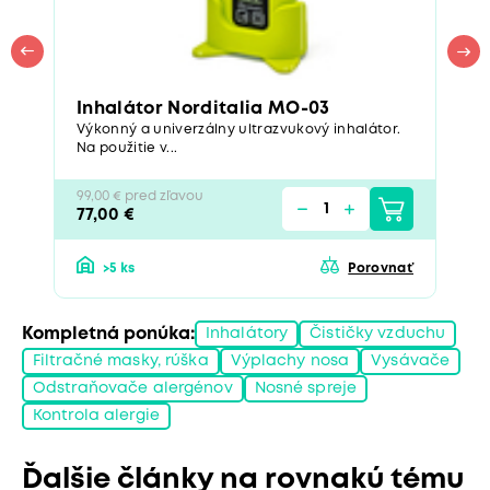
Inhalátor Norditalia MO-03
Výkonný a univerzálny ultrazvukový inhalátor.
Na použitie v...
99,00 € pred zľavou
77,00 €
>5 ks
Porovnať
Kompletná ponúka:
Inhalátory
Čističky vzduchu
Filtračné masky, rúška
Výplachy nosa
Vysávače
Odstraňovače alergénov
Nosné spreje
Kontrola alergie
Ďalšie články na rovnakú tému