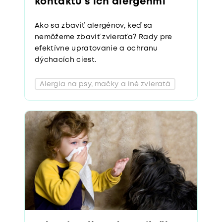
kontaktu s ich alergénmi
Ako sa zbaviť alergénov, keď sa
nemôžeme zbaviť zvieraťa? Rady pre
efektívne upratovanie a ochranu
dýchacích ciest.
Alergia na psy, mačky a iné zvieratá