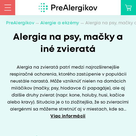
PreAlergikov
Alergie a ekzémy
Alergia na psy, mačky a
Alergia na psy, mačky a
iné zvieratá
Alergia na zvieratá patrí medzi najrozšírenejšie
respiračné ochorenia, ktorého zastúpenie v populácii
neustále narastá. Môže vzniknúť nielen na domácich
miláčikov (mačky, psy, hlodavce či papagáje), ale aj
ďalšie druhy zvierat (napr. kone, holuby, husi, kačice
alebo kravy). Situácia je o to zložitejšia, že so zvieracími
alergénmi sa môžeme stretnúť aj v miestach, kde sa...
Viac informácií