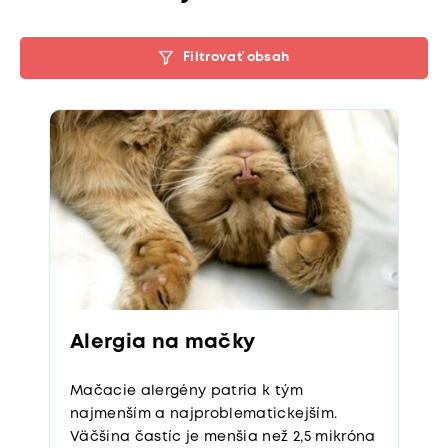
Filtrovať obsah
Alergia na mačky
Mačacie alergény patria k tým
najmenším a najproblematic­kejším.
Väčšina častíc je menšia než 2,5 mikróna