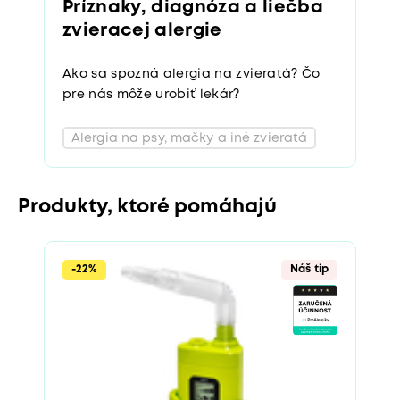
Príznaky, diagnóza a liečba
zvieracej alergie
Ako sa spozná alergia na zvieratá? Čo
pre nás môže urobiť lekár?
Alergia na psy, mačky a iné zvieratá
Produkty, ktoré pomáhajú
-22%
Náš tip