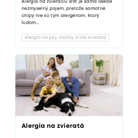
Alergia na zvieraciu srsť je sama osebe
nezmyselný pojem, pretože samotné
chlpy nie sú tým alergénom, ktorý
ľuďom...
Alergia na psy, mačky a iné zvieratá
Alergia na zvieratá