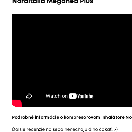
Norditalia Meganeb Plus
Podrobné informácie o kompresorovom inhalátore No
Ďalšie recenzie na seba nenechajú dlho čakať. :-)