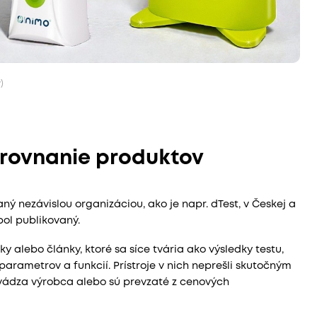
)
orovnanie produktov
ý nezávislou organizáciou, ako je napr. dTest, v Českej a
bol publikovaný.
 alebo články, ktoré sa síce tvária ako výsledky testu,
arametrov a funkcií. Prístroje v nich neprešli skutočným
 uvádza výrobca alebo sú prevzaté z cenových