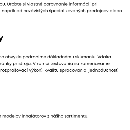
u. Urobte si vlastné porovnanie informácií pri
 – napríklad nezávislých špecializovaných predajcov alebo
y
 ho obvykle podrobíme dôkladnému skúmaniu. Vďaka
tránky prístroja. V rámci testovania sa zameriavame
 rozprašovací výkon), kvalitu spracovania, jednoduchosť
h modelov inhalátorov z nášho sortimentu.