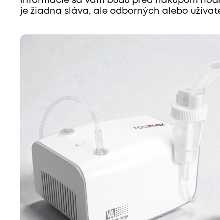
informácie sa vám budú pred nákupom hodiť a
je žiadna sláva, ale odborných alebo užívat