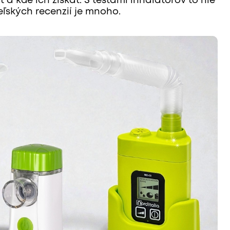
 kde ich získať. S testami inhalátorov to nie
eľských recenzií je mnoho.