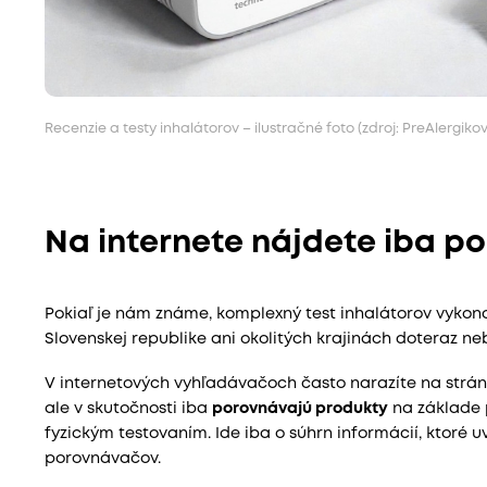
Recenzie a testy inhalátorov – ilustračné foto (zdroj: PreAlergikov
Na internete nájdete iba p
Pokiaľ je nám známe, komplexný test inhalátorov vykonan
Slovenskej republike ani okolitých krajinách doteraz ne
V internetových vyhľadávačoch často narazíte na stránky
ale v skutočnosti iba
porovnávajú produkty
na základe p
fyzickým testovaním. Ide iba o súhrn informácií, ktoré
porovnávačov.