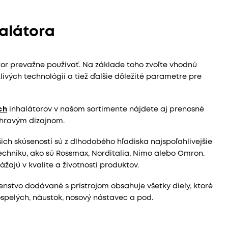
halátora
or prevažne používať. Na základe toho zvoľte vhodnú
ivých technológií a tiež ďalšie dôležité parametre pre
ch
inhalátorov v našom sortimente nájdete aj prenosné
hravým dizajnom.
ich skúseností sú z dlhodobého hľadiska najspoľahlivejšie
echniku, ako sú Rossmax, Norditalia, Nimo alebo Omron.
žajú v kvalite a životnosti produktov.
nstvo dodávané s prístrojom obsahuje všetky diely, ktoré
pelých, náustok, nosový nástavec a pod.