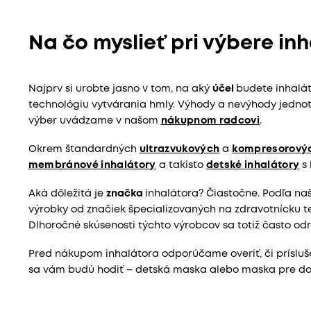
Na čo myslieť pri výbere in
Najprv si urobte jasno v tom, na aký
účel
budete inhalát
technológiu vytvárania hmly. Výhody a nevýhody jednotl
výber uvádzame v našom
nákupnom radcovi
.
Okrem štandardných
ultrazvukových
a
kompresorový
membránové inhalátory
a takisto
detské inhalátory
s 
Aká dôležitá je
značka
inhalátora? Čiastočne. Podľa naš
výrobky od značiek špecializovaných na zdravotnícku t
Dlhoročné skúsenosti týchto výrobcov sa totiž často odrá
Pred nákupom inhalátora odporúčame overiť, či prísluše
sa vám budú hodiť – detská maska alebo maska pre dos