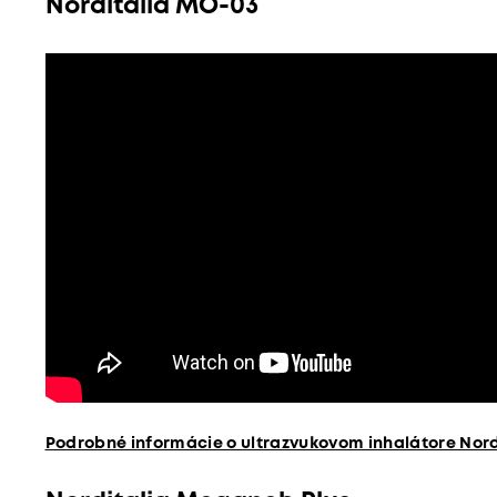
Norditalia MO-03
Podrobné informácie o ultrazvukovom inhalátore Nor