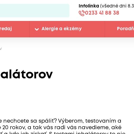
Infolinka
(všedné dni 8.3
0233 41 88 38
redaj
Alergie a ekzémy
Porad
v
halátorov
le nechcete sa spáliť? Výberom, testovaním a
20 rokov, a tak vás radi vás navedieme, aké