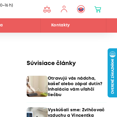
0–16 h)
ňa
Kontakty
Súvisiace články
Otravujú vás nádcha,
kašeľ alebo zápal dutín?
Inhalácia vám uľahčí
liečbu
Vyskúšali sme: Zvlhčovač
vzduchu a Vincentka