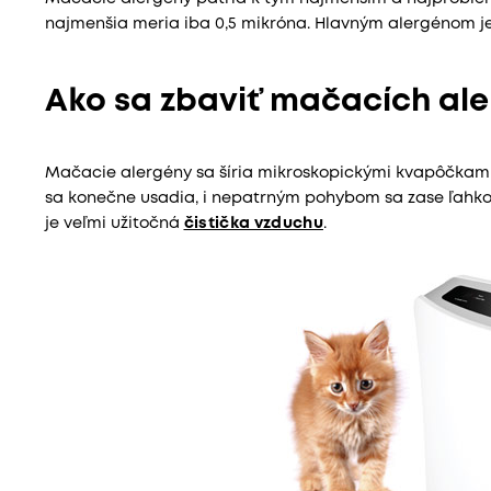
najmenšia meria iba 0,5 mikróna. Hlavným alergénom je 
Ako sa zbaviť mačacích al
Mačacie alergény sa šíria mikroskopickými kvapôčkami, 
sa konečne usadia, i nepatrným pohybom sa zase ľahko 
je veľmi užitočná
čistička vzduchu
.