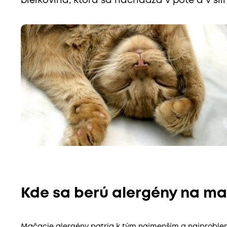
bielkovina, ktorá sa nachádza v pote a v sl
Kde sa berú alergény na m
Mačacie alergény patria k tým najmenším a najproblema