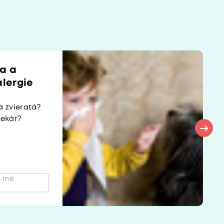
za a
alergie
a zvieratá?
lekár?
 iné