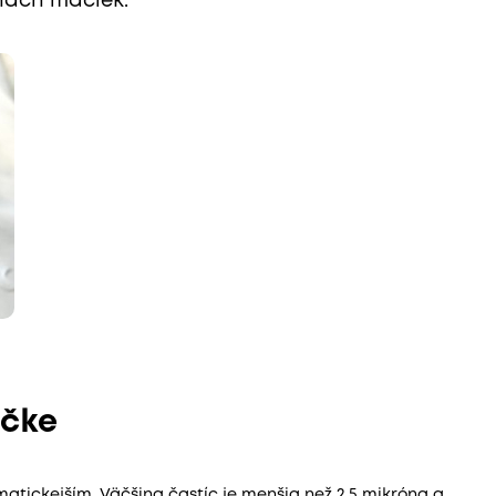
inách mačiek.
ačke
tic­kejším. Väčšina častíc je menšia než 2,5 mikróna a