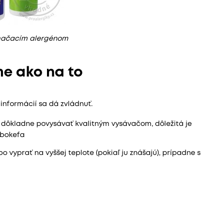
 mačacím alergénom
e ako na to
informácií sa dá zvládnuť.
 dôkladne povysávať kvalitným vysávačom, dôležitá je
rbokefa
o vyprať na vyššej teplote (pokiaľ ju znášajú), prípadne s