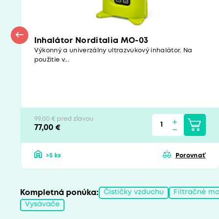
Inhalátor Norditalia MO-03
Výkonný a univerzálny ultrazvukový inhalátor. Na
použitie v...
99,00 € pred zľavou
77,00 €
>5 ks
Porovnať
Kompletná ponúka:
Čističky vzduchu
Filtračné ma
Vysávače