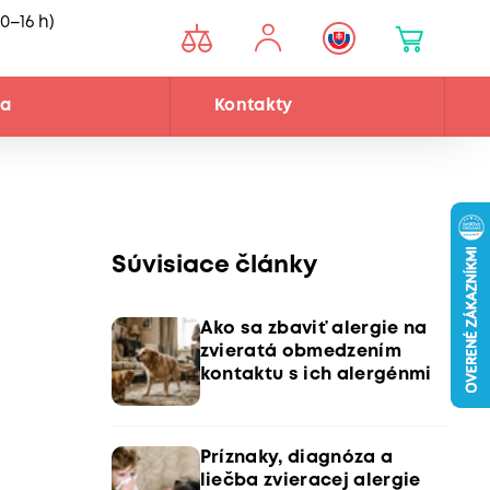
0–16 h)
ňa
Kontakty
Súvisiace články
Ako sa zbaviť alergie na
zvieratá obmedzením
kontaktu s ich alergénmi
Príznaky, diagnóza a
liečba zvieracej alergie