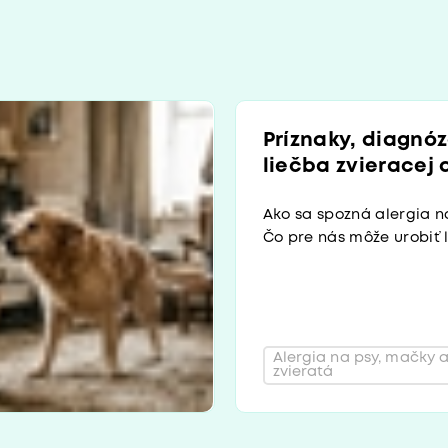
Príznaky, diagnó
liečba zvieracej 
Ako sa spozná alergia n
Čo pre nás môže urobiť 
Alergia na psy, mačky a
zvieratá