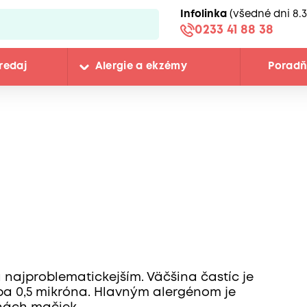
Infolinka
(všedné dni 8.3
0233 41 88 38
redaj
Alergie a ekzémy
Porad
ajproblematic­kejším. Väčšina častíc je
ba 0,5 mikróna. Hlavným alergénom je