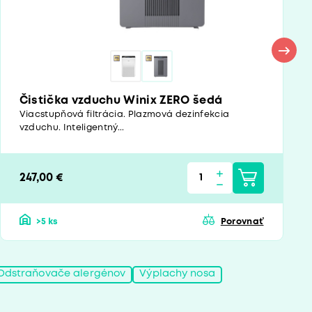
Čistička vzduchu Winix ZERO šedá
Viacstupňová filtrácia. Plazmová dezinfekcia
vzduchu. Inteligentný...
247,00 €
>5 ks
Porovnať
Odstraňovače alergénov
Výplachy nosa