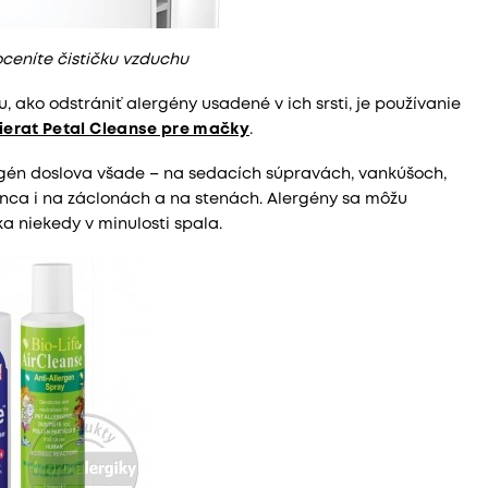
oceníte čističku vzduchu
ako odstrániť alergény usadené v ich srsti, je používanie
vierat Petal Cleanse pre mačky
.
rgén doslova všade – na sedacích súpravách, vankúšoch,
nca i na záclonách a na stenách. Alergény sa môžu
a niekedy v minulosti spala.