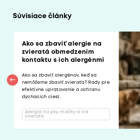
Súvisiace články
Ako sa zbaviť alergie na
zvieratá obmedzením
kontaktu s ich alergénmi
Ako sa zbaviť alergénov, keď sa
nemôžeme zbaviť zvieraťa? Rady pre
efektívne upratovanie a ochranu
dýchacích ciest.
Alergia na psy, mačky a iné
zvieratá