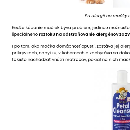
Pri alergii na mačky 
Keďže kúpanie mačiek býva problém, jedinou možnosťou, 
špeciálneho
roztoku na odstraňovanie alergénov zo z
I po tom, ako mačka domácnosť opustí, zostáva jej ale
prikrývkach, nábytku, v kobercoch a zachytáva sa doko
takisto nachádzať vnútri matracov, pokiaľ na nich mačk