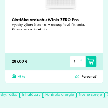
Čistička vzduchu Winix ZERO Pro
Vysoký výkon čistenia. Viacstupňová filtrácia.
Plazmová dezinfekcia...
287,00 €
>5 ks
Porovnať
sky, rúška
Inhalátory
Kontrola alergie
Nosné spreje