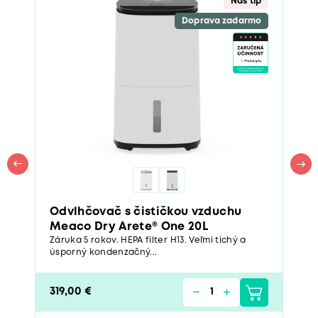
Doprava zadarmo
Odvlhčovač s čističkou vzduchu
Meaco Dry Arete® One 20L
Záruka 5 rokov. HEPA filter H13. Veľmi tichý a
úsporný kondenzačný...
319,00 €
>5 ks
Porovnať