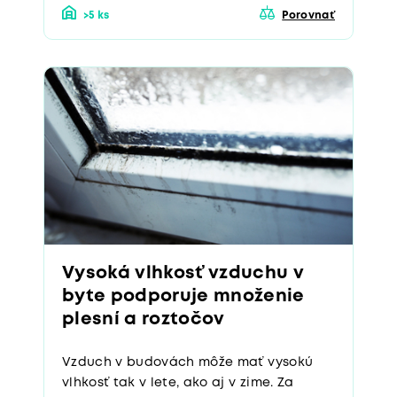
Vysoká vlhkosť vzduchu v
byte podporuje množenie
plesní a roztočov
Vzduch v budovách môže mať vysokú
vlhkosť tak v lete, ako aj v zime. Za
rizikovú sa považuje vlhkosť vzduchu v