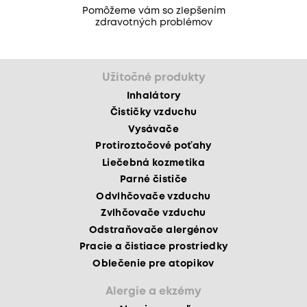
zdravotných problémov
Užitočné produkty
Inhalátory
Čističky vzduchu
Vysávače
Protiroztočové poťahy
Liečebná kozmetika
Parné čističe
Odvlhčovače vzduchu
Zvlhčovače vzduchu
Odstraňovače alergénov
Pracie a čistiace prostriedky
Oblečenie pre atopikov
Alergie a ekzémy
Alergia na peľ