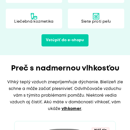
Liečebná kozmetika
Siete proti peľu
Vstúpiť do e-shopu
Preč s nadmernou vlhkosťou
Vlhký teplý vzduch znepríjemňuje dýchanie. Bielizeň zle
schne a môže začať plesnivieť. Odvlhčovače vzduchu
vám s týmito problémami pomôžu. Niektoré vedia
vzduch aj čistiť. Akú máte v domácnosti vlhkosť, vám
ukáže
vlhkomer
.
Náš tip