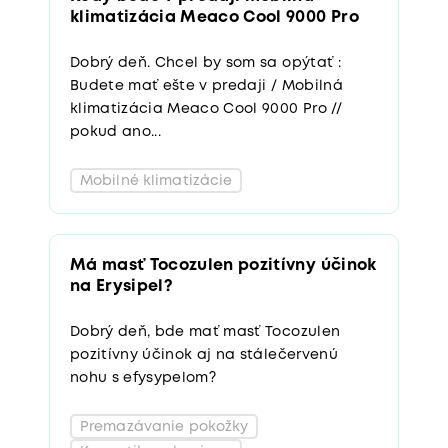
Dobrý deň. Chcel by som sa opýtať :
Budete mať ešte v predaji / Mobilná
klimatizácia Meaco Cool 9000 Pro //
pokud ano...
Mobilné klimatizácie
Má masť Tocozulen pozitívny účinok
na Erysipel?
Dobrý deň, bde mať masť Tocozulen
pozitívny účinok aj na stálečervenú
nohu s efysypelom?
Premazávanie pokožky
Kozmetika a hygiena