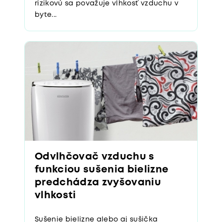
byte...
Odvlhčovač vzduchu s
funkciou sušenia bielizne
predchádza zvyšovaniu
vlhkosti
Sušenie bielizne alebo aj sušička
bielizne je funkcia, ktorú nájdete pri