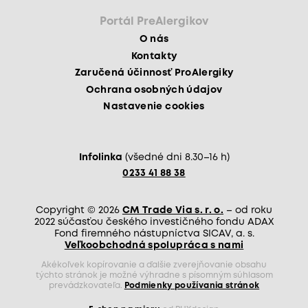
Portál PreAlergikov
O nás
Kontakty
Zaručená účinnosť ProAlergiky
Ochrana osobných údajov
Nastavenie cookies
Infolinka
(všedné dni 8.30–16 h)
0233 41 88 38
Copyright © 2026
CM Trade Via s. r. o.
– od roku
2022 súčasťou českého investičného fondu ADAX
Fond firemného nástupníctva SICAV, a. s.
Veľkoobchodná spolupráca s nami
Akékoľvek kopírovanie a ďalšie zverejňovanie obsahu
týchto stránok je možné výhradne s písomným súhlasom
prevádzkovateľa.
Podmienky používania stránok
E-shop na mieru
od PUXdesign