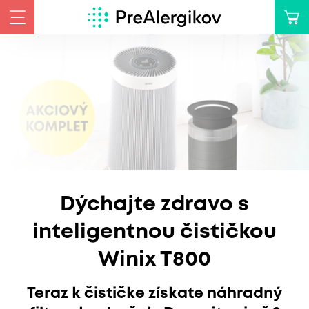
Prírodné odstraňovač
u
alergénov Bio-Life
Účinné a rýchle opatrenia pri
alergiách na peľ, roztoče, zvier
ný
a plesne. Overená účinnosť.