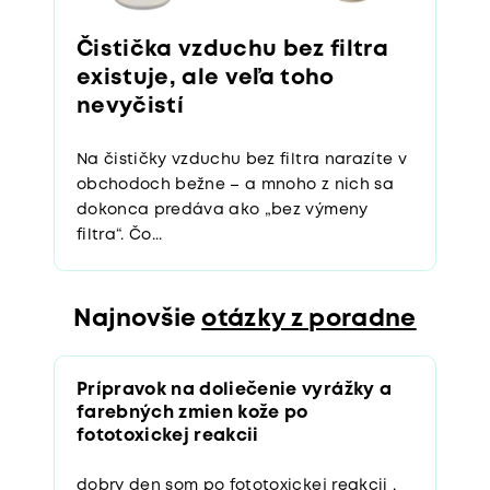
Čistička vzduchu bez filtra
existuje, ale veľa toho
nevyčistí
Na čističky vzduchu bez filtra narazíte v
obchodoch bežne – a mnoho z nich sa
dokonca predáva ako „bez výmeny
filtra“. Čo...
Najnovšie
otázky z poradne
Prípravok na doliečenie vyrážky a
farebných zmien kože po
fototoxickej reakcii
dobry den som po fototoxickej reakcii ,
uz dlhsie sa s tym trapim mam biele