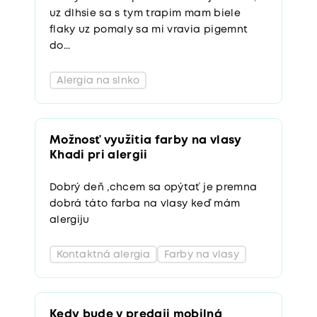
flaky uz pomaly sa mi vravia pigemnt
do...
Alergia na slnko
Možnosť využitia farby na vlasy
Khadi pri alergii
Dobrý deň ,chcem sa opýtať je premna
dobrá táto farba na vlasy keď mám
alergiju
Kontaktná alergia
Farby na vlasy
Kedy bude v predaji mobilná
klimatizácia Meaco Cool 9000 Pro