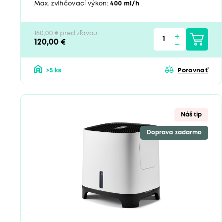
Max. zvlhčovací výkon:
400 ml/h
160,00 € pred zľavou
120,00 €
>5 ks
Porovnať
Náš tip
Doprava zadarmo