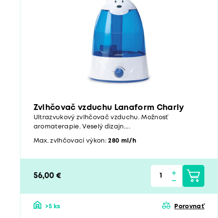
Zvlhčovač vzduchu Lanaform Charly
Ultrazvukový zvlhčovač vzduchu. Možnosť
aromaterapie. Veselý dizajn....
Max. zvlhčovací výkon:
280 ml/h
56,00 €
>5 ks
Porovnať