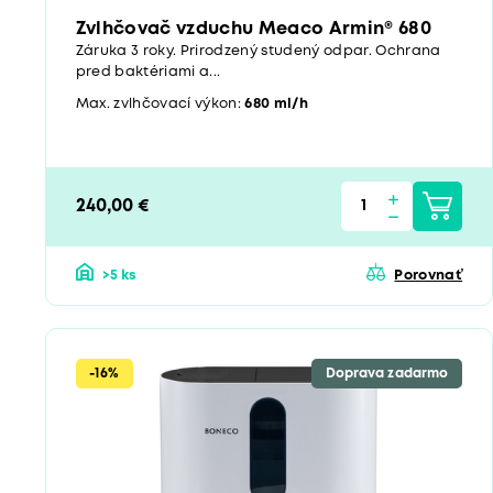
Zvlhčovač vzduchu Meaco Armin® 680
Záruka 3 roky. Prirodzený studený odpar. Ochrana
pred baktériami a...
Max. zvlhčovací výkon:
680 ml/h
240,00 €
>5 ks
Porovnať
-16%
Doprava zadarmo