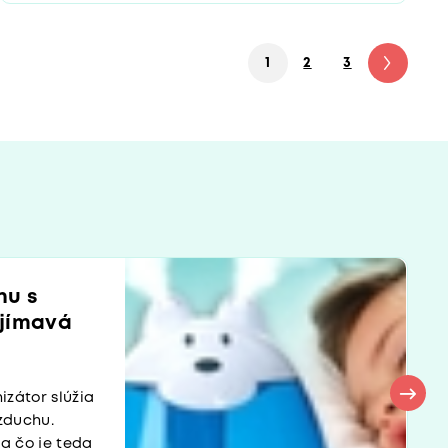
1
2
3
4
5
hu s
ujímavá
izátor slúžia
zduchu.
a čo je teda