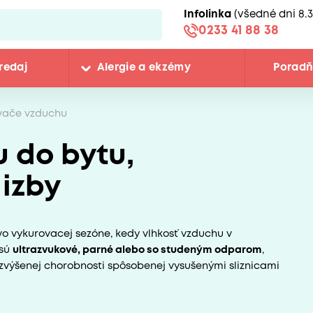
Infolinka
(všedné dni 8.3
0233 41 88 38
redaj
Alergie a ekzémy
Porad
vače vzduchu
 do bytu,
 izby
 vo vykurovacej sezóne, kedy vlhkosť vzduchu v
 sú
ultrazvukové, parné alebo so studeným odparom
,
výšenej chorobnosti spôsobenej vysušenými sliznicami