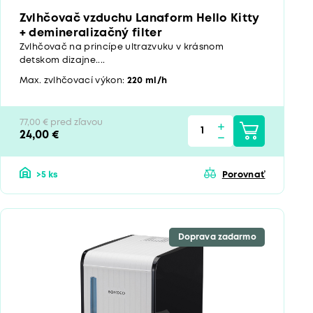
Zvlhčovač vzduchu Lanaform Hello Kitty
+ demineralizačný filter
Zvlhčovač na princípe ultrazvuku v krásnom
detskom dizajne....
Max. zvlhčovací výkon:
220 ml/h
77,00 € pred zľavou
24,00 €
>5 ks
Porovnať
Doprava zadarmo