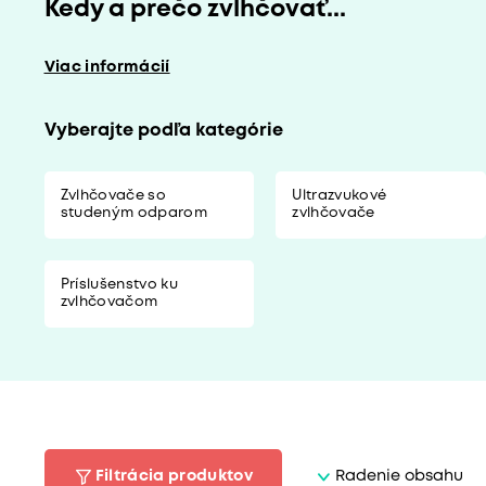
Kedy a prečo zvlhčovať...
Viac informácií
Vyberajte podľa kategórie
Zvlhčovače so
Ultrazvukové
studeným odparom
zvlhčovače
Príslušenstvo ku
zvlhčovačom
Filtrácia produktov
Radenie obsahu