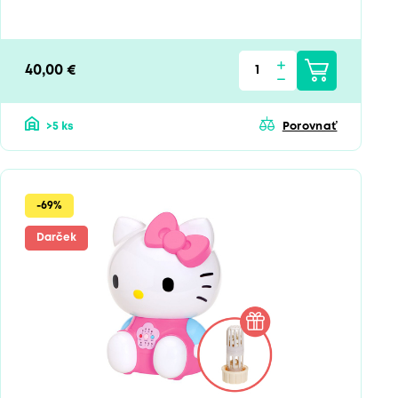
40,00 €
>5 ks
Porovnať
-69%
Darček