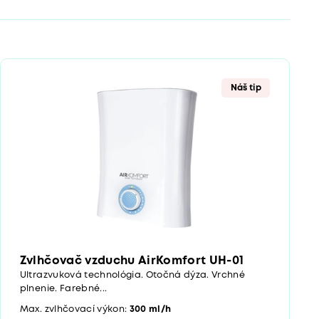
Náš tip
Zvlhčovač vzduchu AirKomfort UH-01
Ultrazvuková technológia. Otočná dýza. Vrchné
plnenie. Farebné...
Max. zvlhčovací výkon:
300 ml/h