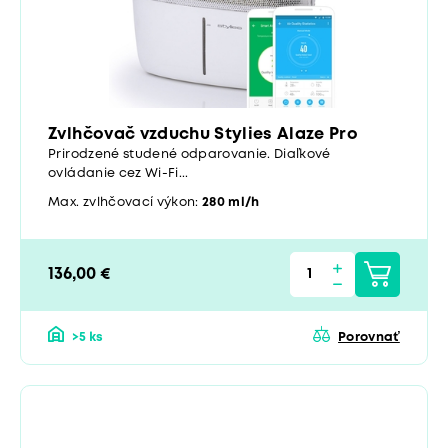
Zvlhčovač vzduchu Stylies Alaze Pro
Prirodzené studené odparovanie. Diaľkové
ovládanie cez Wi-Fi...
Max. zvlhčovací výkon:
280 ml/h
136,00 €
>5 ks
Porovnať