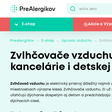
E-shop
Akcie a Výp
PreAlergikov
E-shop
Úprava vzduchu
Zvlhčo
Zvlhčovače vzduchu
kancelárie i detskej
Zvlhčovač vzduchu
je elektrický prístroj dôležitý najmä
miestnostiach výrazne klesá. Zvlhčovače vzduchu, či už
uľahčujú dýchanie dospelým aj deťom a predchádzajú z
dýchacích ciest.