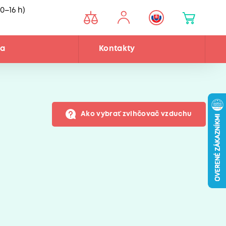
0–16 h)
ňa
Kontakty
Ako vybrať zvlhčovač vzduchu