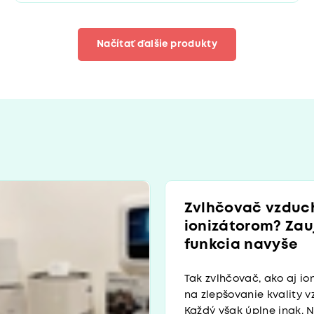
Načítať ďalšie produkty
Zvlhčovač vzduc
ionizátorom? Za
funkcia navyše
Tak zvlhčovač, ako aj ion
na zlepšovanie kvality v
Každý však úplne inak. N