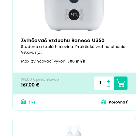
Zvlhčovač vzduchu Boneco U350
Studená a teplá hmlovina. Praktické vrchné plnenie.
Vstavaný...
Max. zvlhčovací výkon:
500 ml/h
199,00 € pred zľavou
167,00 €
3 ks
Porovnať