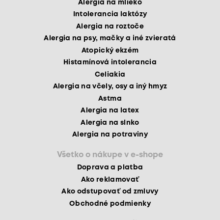
Alergia na mlieko
Intolerancia laktózy
Alergia na roztoče
Alergia na psy, mačky a iné zvieratá
Atopický ekzém
Histamínová intolerancia
Celiakia
Alergia na včely, osy a iný hmyz
Astma
Alergia na latex
Alergia na slnko
Alergia na potraviny
Všetko o nákupe v e-shope
Doprava a platba
Ako reklamovať
Ako odstupovať od zmluvy
Obchodné podmienky