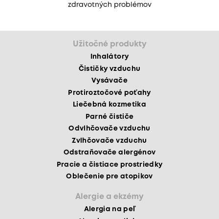
zdravotných problémov
Užitočné produkty
Inhalátory
Čističky vzduchu
Vysávače
Protiroztočové poťahy
Liečebná kozmetika
Parné čističe
Odvlhčovače vzduchu
Zvlhčovače vzduchu
Odstraňovače alergénov
Pracie a čistiace prostriedky
Oblečenie pre atopikov
Alergie a ekzémy
Alergia na peľ