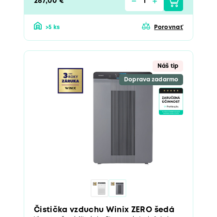
287,00 €
>5 ks
Porovnať
Náš tip
Doprava zadarmo
Čistička vzduchu Winix ZERO šedá