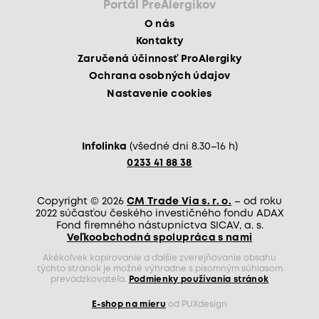
Portál PreAlergikov
O nás
Kontakty
Zaručená účinnosť ProAlergiky
Ochrana osobných údajov
Nastavenie cookies
Infolinka
(všedné dni 8.30–16 h)
0233 41 88 38
Copyright © 2026
CM Trade Via s. r. o.
– od roku
2022 súčasťou českého investičného fondu ADAX
Fond firemného nástupníctva SICAV, a. s.
Veľkoobchodná spolupráca s nami
Akékoľvek kopírovanie a ďalšie zverejňovanie obsahu
týchto stránok je možné výhradne s písomným súhlasom
prevádzkovateľa.
Podmienky používania stránok
E-shop na mieru
od PUXdesign