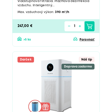
Viacstupňová filtrácia. Plazmová dezinfekcia
vzduchu. Inteligentný...
Max. vzduchový výkon:
390 m³/h
247,00 €
>5 ks
Porovnať
Darček
Náš tip
Doprava zadarmo