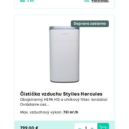
2 ks
Porovnať
Doprava zadarmo
Čistička vzduchu Stylies Hercules
Obojstranný HEPA H12 a uhlíkový filter. Ionizátor.
Ovládanie cez...
Max. vzduchový výkon:
751 m³/h
799,00 €