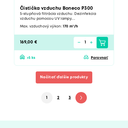
Čistička vzduchu Boneco P300
5-stupňová filtrácia vzduchu. Dezinfekcia
vzduchu pomocou UV lampy....
Max. vzduchový výkon:
170 m³/h
169,00 €
>5 ks
Porovnať
Načítať ďalšie produkty
1
2
3
4
5
6
7