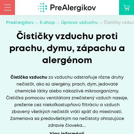
PreAlergikov
E-shop
Úprava vzduchu
Čističky vzdu
Čističky vzduchu proti
prachu, dymu, zápachu a
alergénom
Čistička vzduchu
zo vzduchu odstraňuje rôzne druhy
nečistôt, ako sú alergény, prach, dym, jedovaté
chemické látky alebo nákazlivé mikroorganizmy.
Čistička pomocou ventilátora znečistený vzduch nasaje,
preženie cez niekoľkostupňovú filtráciu a vzduch
zbavený všetkých nečistôt vráti späť do miestnosti.
Zameriava sa predovšetkým na nečistoty ohrozujúce
zdravie človeka....