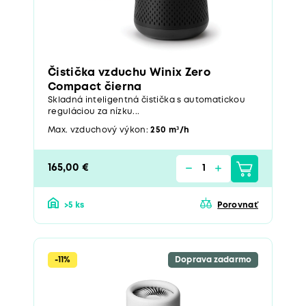
Čistička vzduchu Winix Zero
Compact čierna
Skladná inteligentná čistička s automatickou
reguláciou za nízku...
Max. vzduchový výkon:
250 m³/h
165,00 €
>5 ks
Porovnať
-11%
Doprava zadarmo