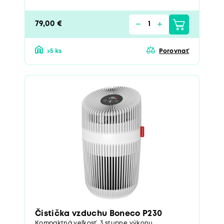
79,00 €
>5 ks
Porovnať
Čistička vzduchu Boneco P230
Kompaktná veľkosť. 3 stupne výkonu.