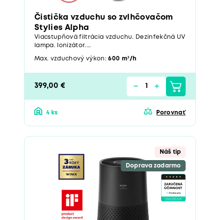
Čistička vzduchu so zvlhčovačom
Stylies Alpha
Viacstupňová filtrácia vzduchu. Dezinfekčná UV
lampa. Ionizátor....
Max. vzduchový výkon:
600 m³/h
399,00 €
4 ks
Porovnať
Náš tip
Doprava zadarmo