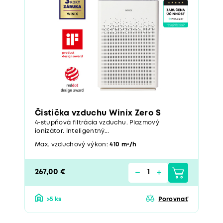
Čistička vzduchu Winix Zero S
4-stupňová filtrácia vzduchu. Plazmový
ionizátor. Inteligentný...
Max. vzduchový výkon:
410 mᶟ/h
267,00 €
>5 ks
Porovnať