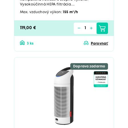
Vysokoúčinná HEPA filtrácia....
Max. vzduchový výkon:
155 m³/h
119,00 €
3 ks
Porovnať
Doprava zadarmo