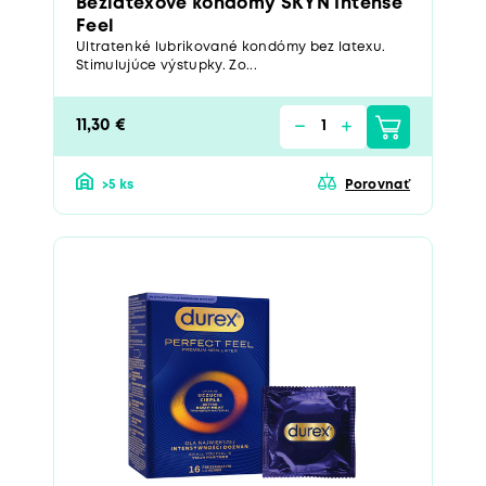
Bezlatexové kondómy SKYN Intense
Feel
Ultratenké lubrikované kondómy bez latexu.
Stimulujúce výstupky. Zo...
11,30 €
>5 ks
Porovnať