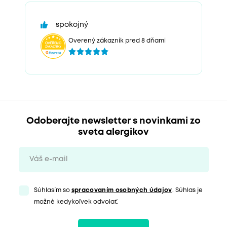
spokojný
Overený zákazník pred 8 dňami
Odoberajte newsletter s novinkami zo
sveta alergikov
Súhlasím so
spracovaním osobných údajov
. Súhlas je
možné kedykoľvek odvolať.