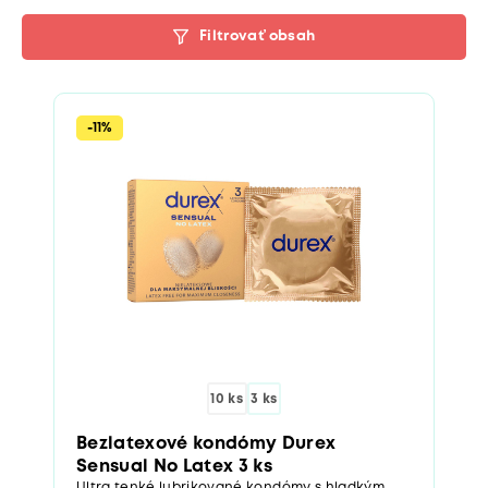
Filtrovať obsah
-11%
10 ks
3 ks
Bezlatexové kondómy Durex
Sensual No Latex 3 ks
Ultra tenké lubrikované kondómy s hladkým