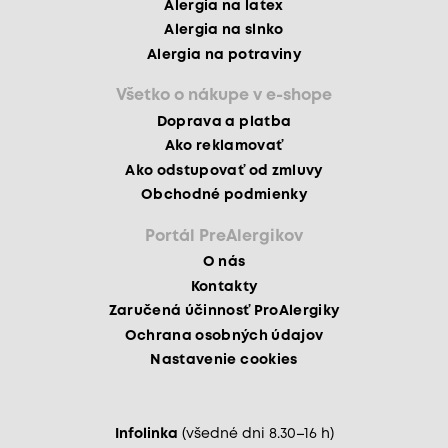
Alergia na latex
Alergia na slnko
Alergia na potraviny
Všetko o nákupe v e-shope
Doprava a platba
Ako reklamovať
Ako odstupovať od zmluvy
Obchodné podmienky
Portál PreAlergikov
O nás
Kontakty
Zaručená účinnosť ProAlergiky
Ochrana osobných údajov
Nastavenie cookies
Infolinka
(všedné dni 8.30–16 h)