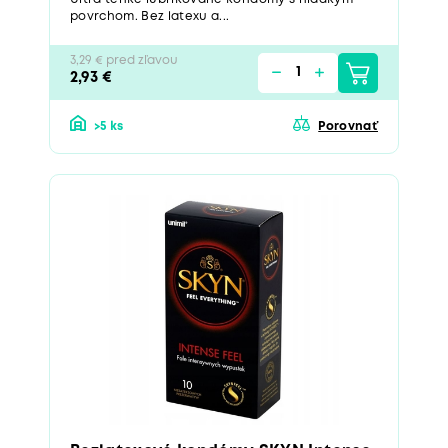
povrchom. Bez latexu a...
3,29 € pred zľavou
2,93 €
>5 ks
Porovnať