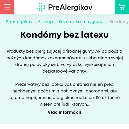
PreAlergikov
E-shop
Kozmetika a hygiena
Kondómy 
Kondómy bez latexu
Produkty bez alergizujúcej prírodnej gumy. Ak po použití
bežných kondómov zaznamenávate u seba alebo svojej
drahej polovičky svrbivú vyrážku, vyskúšajte ich
bezlatexové varianty.
Prezervatívy bez latexu vás chránia nielen pred
nechceným počatím a pohlavnými chorobami, ale
aj pred nepríjemnou alergickou reakciou. Sú užitočné
nielen pre ľudí, ktorých...
Viac informácií