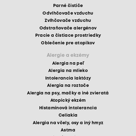
Parné čističe
Odvlhčovače vzduchu
Zvlhčovače vzduchu
Odstraňovače alergénov
Pracie a čistiace prostriedky
Oblečenie pre atopikov
Alergie a ekzémy
Alergia na peľ
Alergia na mlieko
Intolerancia laktózy
Alergia na roztoče
Alergia na psy, mačky a iné zvieratá
Atopický ekzém
Histamínová intolerancia
Celiakia
Alergia na včely, osy a iný hmyz
Astma