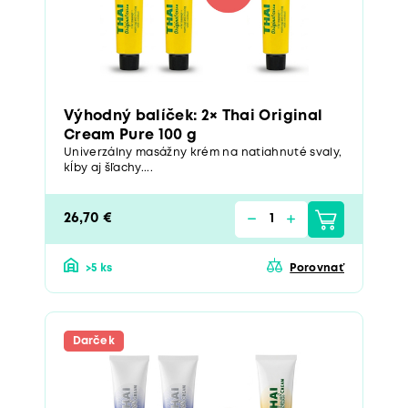
Výhodný balíček: 2× Thai Original
Cream Pure 100 g
Univerzálny masážny krém na natiahnuté svaly,
kĺby aj šľachy....
26,70 €
>5 ks
Porovnať
Darček