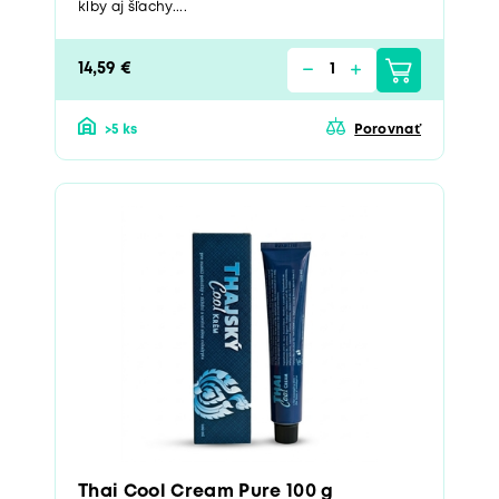
kĺby aj šľachy....
14,59 €
>5 ks
Porovnať
Thai Cool Cream Pure 100 g