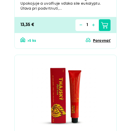
Upokojuje a uvoľňuje vďaka sile eukalyptu.
Úľava pri podvrtnutí,...
13,35 €
>5 ks
Porovnať