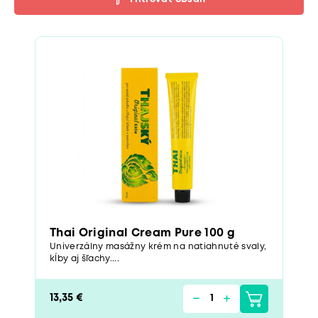
Thai Original Cream Pure 100 g
Univerzálny masážny krém na natiahnuté svaly,
kĺby aj šľachy....
13,35 €