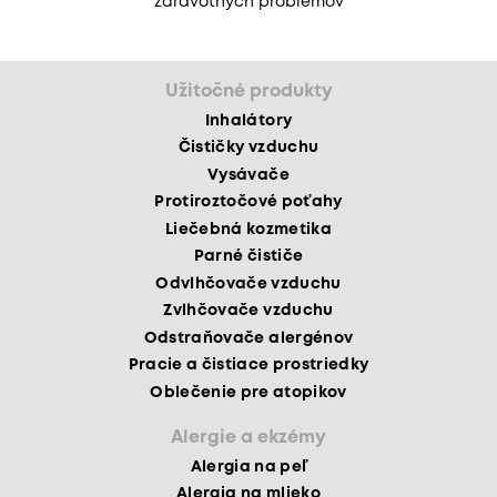
zdravotných problémov
Užitočné produkty
Inhalátory
Čističky vzduchu
Vysávače
Protiroztočové poťahy
Liečebná kozmetika
Parné čističe
Odvlhčovače vzduchu
Zvlhčovače vzduchu
Odstraňovače alergénov
Pracie a čistiace prostriedky
Oblečenie pre atopikov
Alergie a ekzémy
Alergia na peľ
Alergia na mlieko