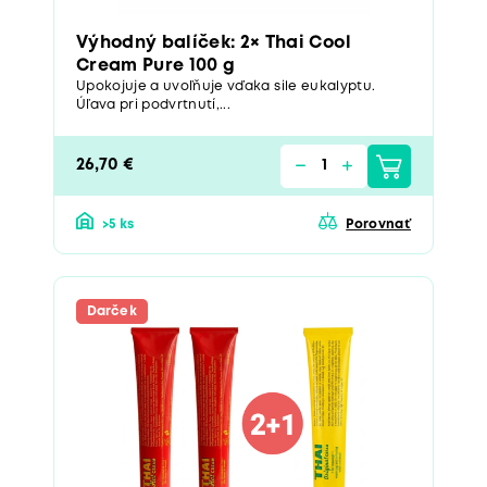
Výhodný balíček: 2× Thai Cool
Cream Pure 100 g
Upokojuje a uvoľňuje vďaka sile eukalyptu.
Úľava pri podvrtnutí,...
26,70 €
>5 ks
Porovnať
Darček