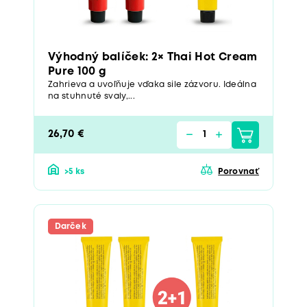
Výhodný balíček: 2× Thai Hot Cream
Pure 100 g
Zahrieva a uvoľňuje vďaka sile zázvoru. Ideálna
na stuhnuté svaly,...
26,70 €
>5 ks
Porovnať
Darček