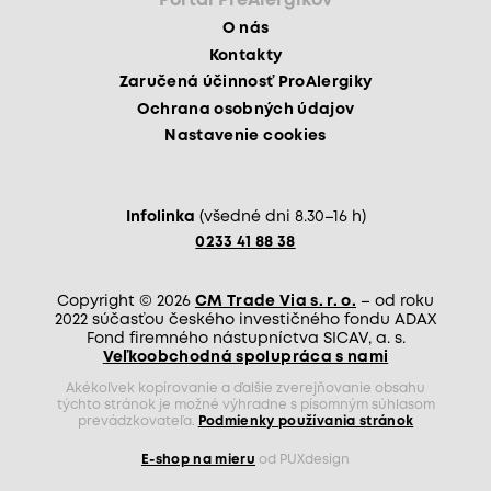
Portál PreAlergikov
O nás
Kontakty
Zaručená účinnosť ProAlergiky
Ochrana osobných údajov
Nastavenie cookies
Infolinka
(všedné dni 8.30–16 h)
0233 41 88 38
Copyright © 2026
CM Trade Via s. r. o.
– od roku
2022 súčasťou českého investičného fondu ADAX
Fond firemného nástupníctva SICAV, a. s.
Veľkoobchodná spolupráca s nami
Akékoľvek kopírovanie a ďalšie zverejňovanie obsahu
týchto stránok je možné výhradne s písomným súhlasom
prevádzkovateľa.
Podmienky používania stránok
E-shop na mieru
od PUXdesign