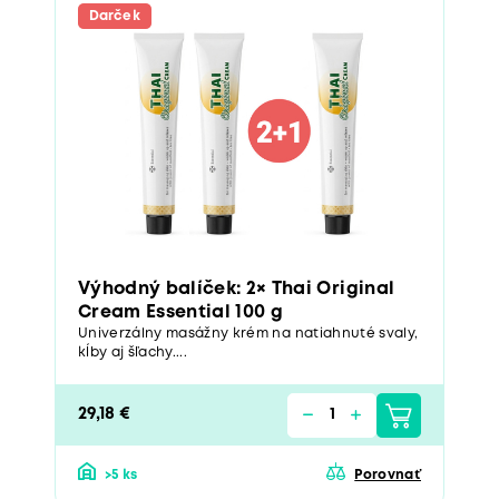
Darček
Výhodný balíček: 2× Thai Original
Cream Essential 100 g
Univerzálny masážny krém na natiahnuté svaly,
kĺby aj šľachy....
29,18 €
>5 ks
Porovnať