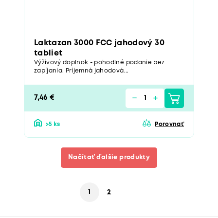
Laktazan 3000 FCC jahodový 30
tabliet
Výživový doplnok - pohodlné podanie bez
zapíjania. Príjemná jahodová...
7,46 €
>5 ks
Porovnať
Načítať ďalšie produkty
1
2