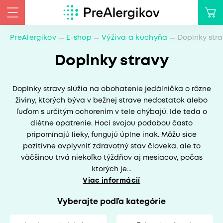
PreAlergikov
E-shop
Výživa a kuchyňa
Doplnky stra
Doplnky stravy
Doplnky stravy slúžia na obohatenie jedálnička o rôzne
živiny, ktorých býva v bežnej strave nedostatok alebo
ľuďom s určitým ochorením v tele chýbajú. Ide teda o
diétne opatrenie. Hoci svojou podobou často
pripomínajú lieky, fungujú úplne inak. Môžu síce
pozitívne ovplyvniť zdravotný stav človeka, ale to
väčšinou trvá niekoľko týždňov aj mesiacov, počas
ktorých je...
Viac informácií
Vyberajte podľa kategórie