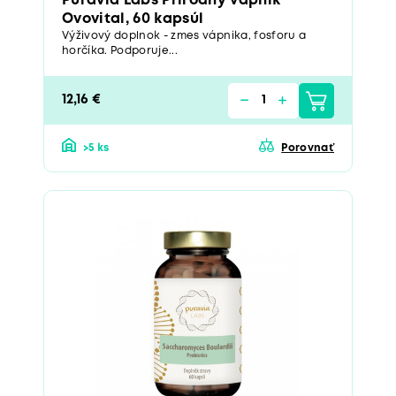
Puravia Labs Prírodný vápnik
Ovovital, 60 kapsúl
Výživový doplnok - zmes vápnika, fosforu a
horčíka. Podporuje...
12,16 €
>5 ks
Porovnať