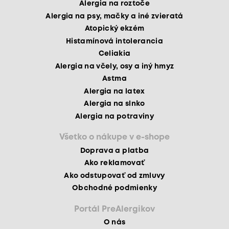
Alergia na roztoče
Alergia na psy, mačky a iné zvieratá
Atopický ekzém
Histamínová intolerancia
Celiakia
Alergia na včely, osy a iný hmyz
Astma
Alergia na latex
Alergia na slnko
Alergia na potraviny
Všetko o nákupe v e-shope
Doprava a platba
Ako reklamovať
Ako odstupovať od zmluvy
Obchodné podmienky
Portál PreAlergikov
O nás