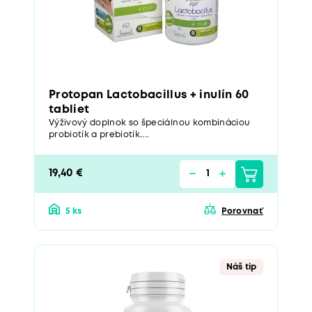
Protopan Lactobacillus + inulín 60
tabliet
Výživový doplnok so špeciálnou kombináciou
probiotík a prebiotík....
19,40 €
5 ks
Porovnať
Náš tip