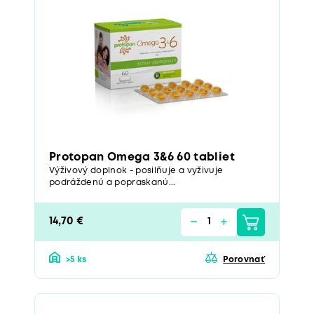
Protopan Omega 3&6 60 tabliet
Výživový doplnok - posilňuje a vyživuje
podráždenú a popraskanú...
14,70 €
>5 ks
Porovnať