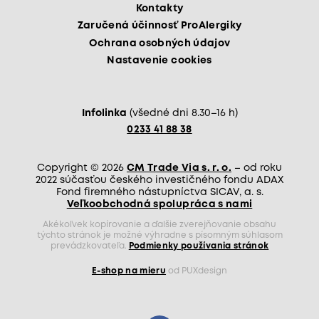
Kontakty
Zaručená účinnosť ProAlergiky
Ochrana osobných údajov
Nastavenie cookies
Infolinka
(všedné dni 8.30–16 h)
0233 41 88 38
Copyright © 2026
CM Trade Via s. r. o.
– od roku
2022 súčasťou českého investičného fondu ADAX
Fond firemného nástupníctva SICAV, a. s.
Veľkoobchodná spolupráca s nami
Akékoľvek kopírovanie a ďalšie zverejňovanie obsahu
týchto stránok je možné výhradne s písomným súhlasom
prevádzkovateľa.
Podmienky používania stránok
E-shop na mieru
od PUXdesign