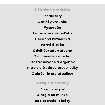
Užitočné produkty
Inhalátory
Čističky vzduchu
Vysávače
Protiroztočové poťahy
Liečebná kozmetika
Parné čističe
Odvlhčovače vzduchu
Zvlhčovače vzduchu
Odstraňovače alergénov
Pracie a čistiace prostriedky
Oblečenie pre atopikov
Alergie a ekzémy
Alergia na peľ
Alergia na mlieko
Intolerancia laktózy