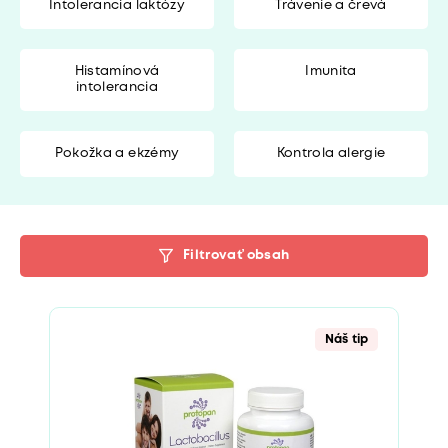
Intolerancia laktózy
Trávenie a črevá
Histamínová
Imunita
intolerancia
Pokožka a ekzémy
Kontrola alergie
Filtrovať obsah
Náš tip