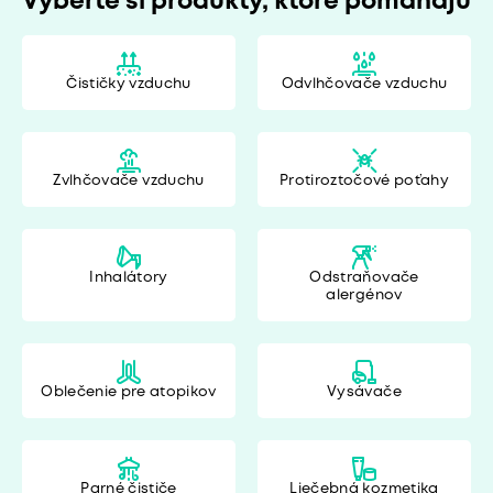
Vyberte si produkty, ktoré pomáhajú
Čističky vzduchu
Odvlhčovače vzduchu
Zvlhčovače vzduchu
Protiroztočové poťahy
Inhalátory
Odstraňovače
alergénov
Oblečenie pre atopikov
Vysávače
Parné čističe
Liečebná kozmetika