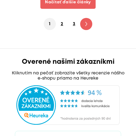
Načítať ďalšie články
1
2
3
4
5
6
7
Overené našimi zákazníkmi
Kliknutím na pečať zobrazíte všetky recenzie nášho
e-shopu priamo na Heureke