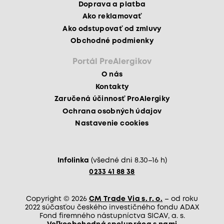
Doprava a platba
Ako reklamovať
Ako odstupovať od zmluvy
Obchodné podmienky
Portál PreAlergikov
O nás
Kontakty
Zaručená účinnosť ProAlergiky
Ochrana osobných údajov
Nastavenie cookies
Infolinka
(všedné dni 8.30–16 h)
0233 41 88 38
Copyright © 2026
CM Trade Via s. r. o.
– od roku
2022 súčasťou českého investičného fondu ADAX
Fond firemného nástupníctva SICAV, a. s.