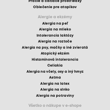
Pracie a čistiace prostriedky
Oblečenie pre atopikov
Alergie a ekzémy
Alergia na peľ
Alergia na mlieko
Intolerancia laktózy
Alergia na roztoče
Alergia na psy, mačky a iné zvieratá
Atopický ekzém
Histamínová intolerancia
Celiakia
Alergia na včely, osy a iný hmyz
Astma
Alergia na latex
Alergia na slnko
Alergia na potraviny
Všetko o nákupe v e-shope