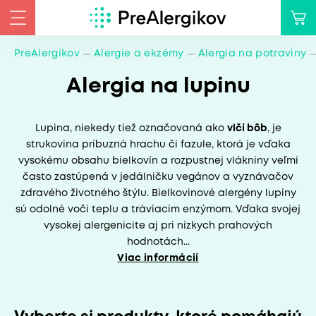
PreAlergikov
Alergie a ekzémy
Alergia na potraviny
Alergia na lupinu
Lupina, niekedy tiež označovaná ako
vlčí bôb
, je
strukovina príbuzná hrachu či fazule, ktorá je vďaka
vysokému obsahu bielkovín a rozpustnej vlákniny veľmi
často zastúpená v jedálničku vegánov a vyznávačov
zdravého životného štýlu. Bielkovinové alergény lupiny
sú odolné voči teplu a tráviacim enzýmom. Vďaka svojej
vysokej alergenicite aj pri nízkych prahových
hodnotách...
Viac informácií