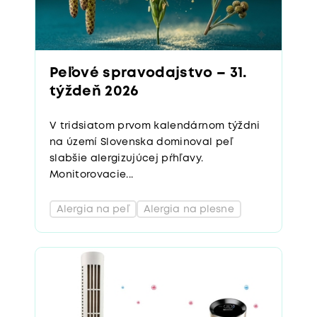
Peľové spravodajstvo – 31.
týždeň 2026
V tridsiatom prvom kalendárnom týždni
na území Slovenska dominoval peľ
slabšie alergizujúcej pŕhľavy.
Monitorovacie...
Alergia na peľ
Alergia na plesne