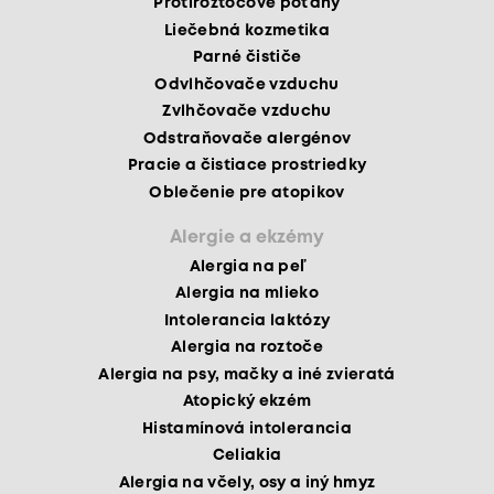
Protiroztočové poťahy
Liečebná kozmetika
Parné čističe
Odvlhčovače vzduchu
Zvlhčovače vzduchu
Odstraňovače alergénov
Pracie a čistiace prostriedky
Oblečenie pre atopikov
Alergie a ekzémy
Alergia na peľ
Alergia na mlieko
Intolerancia laktózy
Alergia na roztoče
Alergia na psy, mačky a iné zvieratá
Atopický ekzém
Histamínová intolerancia
Celiakia
Alergia na včely, osy a iný hmyz