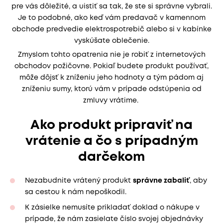
pre vás dôležité, a uistiť sa tak, že ste si správne vybrali.
Je to podobné, ako keď vám predavač v kamennom
obchode predvedie elektrospotrebič alebo si v kabínke
vyskúšate oblečenie.
Zmyslom tohto opatrenia nie je robiť z internetových
obchodov požičovne. Pokiaľ budete produkt používať,
môže dôjsť k zníženiu jeho hodnoty a tým pádom aj
zníženiu sumy, ktorú vám v prípade odstúpenia od
zmluvy vrátime.
Ako produkt pripraviť na
vrátenie a čo s prípadným
darčekom
Nezabudnite vrátený produkt
správne zabaliť
, aby
sa cestou k nám nepoškodil.
K zásielke nemusíte prikladať doklad o nákupe v
prípade, že nám zasielate číslo svojej objednávky