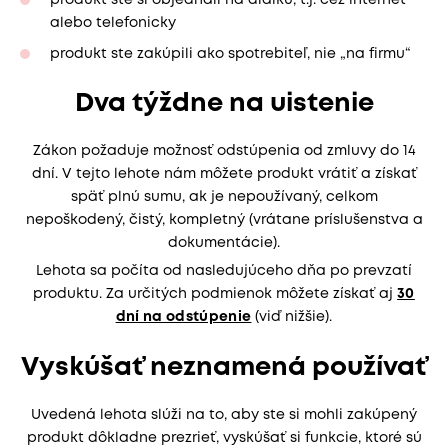
produkt ste si objednali na diaľku, t.j. cez internet
alebo telefonicky
produkt ste zakúpili ako spotrebiteľ, nie „na firmu“
Dva týždne na uistenie
Zákon požaduje možnosť odstúpenia od zmluvy do 14
dní. V tejto lehote nám môžete produkt vrátiť a získať
späť plnú sumu, ak je nepoužívaný, celkom
nepoškodený, čistý, kompletný (vrátane príslušenstva a
dokumentácie).
Lehota sa počíta od nasledujúceho dňa po prevzatí
produktu. Za určitých podmienok môžete získať aj
30
dní na odstúpenie
(viď nižšie).
Vyskúšať neznamená používať
Uvedená lehota slúži na to, aby ste si mohli zakúpený
produkt dôkladne prezrieť, vyskúšať si funkcie, ktoré sú