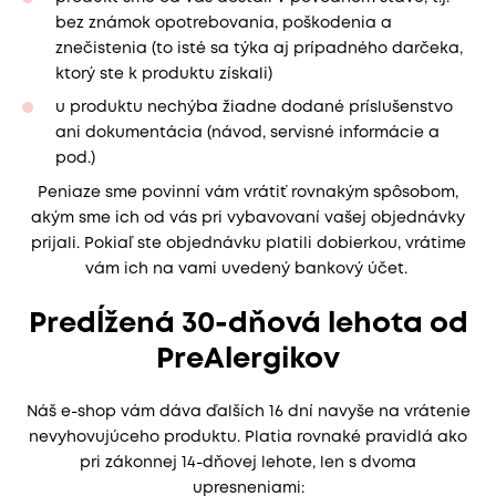
bez známok opotrebovania, poškodenia a
znečistenia (to isté sa týka aj prípadného darčeka,
ktorý ste k produktu získali)
u produktu nechýba žiadne dodané príslušenstvo
ani dokumentácia (návod, servisné informácie a
pod.)
Peniaze sme povinní vám vrátiť rovnakým spôsobom,
akým sme ich od vás pri vybavovaní vašej objednávky
prijali. Pokiaľ ste objednávku platili dobierkou, vrátime
vám ich na vami uvedený bankový účet.
Predĺžená 30-dňová lehota od
PreAlergikov
Náš e-shop vám dáva ďalších 16 dní navyše na vrátenie
nevyhovujúceho produktu. Platia rovnaké pravidlá ako
pri zákonnej 14-dňovej lehote, len s dvoma
upresneniami: