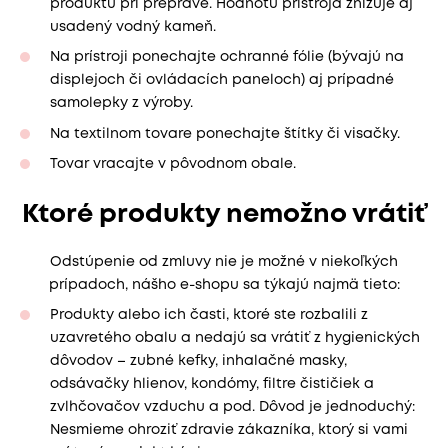
produktu pri preprave. Hodnotu prístroja znižuje aj
usadený vodný kameň.
Na prístroji ponechajte ochranné fólie (bývajú na
displejoch či ovládacích paneloch) aj prípadné
samolepky z výroby.
Na textilnom tovare ponechajte štítky či visačky.
Tovar vracajte v pôvodnom obale.
Ktoré produkty nemožno vrátiť
Odstúpenie od zmluvy nie je možné v niekoľkých
prípadoch, nášho e-shopu sa týkajú najmä tieto:
Produkty alebo ich časti, ktoré ste rozbalili z
uzavretého obalu a nedajú sa vrátiť z hygienických
dôvodov – zubné kefky, inhalačné masky,
odsávačky hlienov, kondómy, filtre čističiek a
zvlhčovačov vzduchu a pod. Dôvod je jednoduchý:
Nesmieme ohroziť zdravie zákazníka, ktorý si vami