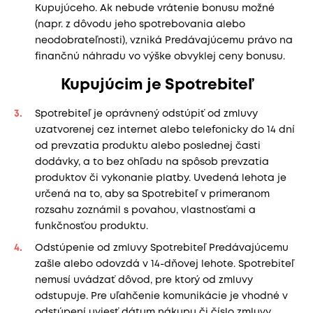
Kupujúceho. Ak nebude vrátenie bonusu možné
(napr. z dôvodu jeho spotrebovania alebo
neodobrateľnosti), vzniká Predávajúcemu právo na
finančnú náhradu vo výške obvyklej ceny bonusu.
Kupujúcim je Spotrebiteľ
Spotrebiteľ je oprávnený odstúpiť od zmluvy
uzatvorenej cez internet alebo telefonicky do 14 dní
od prevzatia produktu alebo poslednej časti
dodávky, a to bez ohľadu na spôsob prevzatia
produktov či vykonanie platby. Uvedená lehota je
určená na to, aby sa Spotrebiteľ v primeranom
rozsahu zoznámil s povahou, vlastnosťami a
funkčnosťou produktu.
Odstúpenie od zmluvy Spotrebiteľ Predávajúcemu
zašle alebo odovzdá v 14-dňovej lehote. Spotrebiteľ
nemusí uvádzať dôvod, pre ktorý od zmluvy
odstupuje. Pre uľahčenie komunikácie je vhodné v
odstúpení uviesť dátum nákupu či číslo zmluvy