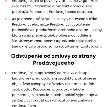
Predávajúci nie je povinný vrátiť sumu Organizácii
skôr, než mu Organizácia produkt doručí alebo
preukáže, že produkt Predávajúcemu odoslala.
Ak je dohodnuté vrátenie sumy v hotovosti v sídle
Predávajúceho, môže Predávajúci vyplatenie
podmieňovať predložením osobného dokladu osoby,
ktorá sumu preberá, alebo plnej moci udelenej
štatutárnym zástupcom Organizácie tejto osobe
(nie ak je táto osoba sama štatutárnym zástupcom).
Odstúpenie od zmluvy zo strany
Predávajúceho
Predávajúci je oprávnený od zmluvy odstúpiť
kedykoľvek pred dodaním produktu, pokiaľ nie je
objektívne schopný z dôvodov na strane tretích
osôb dodať Kupujúcemu produkt v lehote
primeranej okolnostiam alebo pokiaľ vyjde najavo,
že Kupujúci porušil už skôr uzatvorenú zmluvu s
Predávajúcim.