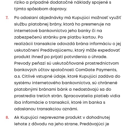
riziko a prípadné dodatočné náklady spojené s
týmto spôsobom dopravy.
Po odoslaní objednávky má Kupujúci možnosť využiť
službu platobnej brány, ktorá ho presmeruje na
internetové bankovníctvo jeho banky či na
zabezpečenú stránku pre platbu kartou. Po
realizácii transakcie odovzdá brána informáciu o jej
uskutočnení Predávajúcemu, ktorý môže expedovať
produkt ihneď po prijatí potvrdenia o úhrade.
Prevody peňazí sú uskutočňované prostredníctvom
bankových účtov spoločnosti ComGate Payments,
a.s. Citlivé vstupné údaje, ktoré Kupujúci zadáva do
systému internetového bankovníctva, sú chránené
platobnými bránami bánk a nedostávajú sa do
prostredia tretích strán. Spracovatelia platieb vidia
iba informácie o transakcii, ktoré im banka s
odoslanou transakciou oznámi.
Ak Kupujúci neprevezme produkt v dohodnutej
lehote z dôvodu na jeho strane, Predávajúci je