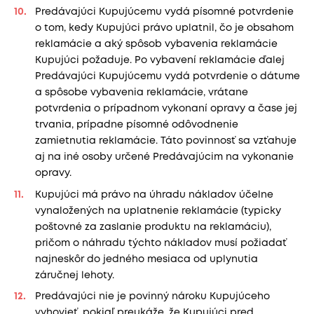
Predávajúci Kupujúcemu vydá písomné potvrdenie
o tom, kedy Kupujúci právo uplatnil, čo je obsahom
reklamácie a aký spôsob vybavenia reklamácie
Kupujúci požaduje. Po vybavení reklamácie ďalej
Predávajúci Kupujúcemu vydá potvrdenie o dátume
a spôsobe vybavenia reklamácie, vrátane
potvrdenia o prípadnom vykonaní opravy a čase jej
trvania, prípadne písomné odôvodnenie
zamietnutia reklamácie. Táto povinnosť sa vzťahuje
aj na iné osoby určené Predávajúcim na vykonanie
opravy.
Kupujúci má právo na úhradu nákladov účelne
vynaložených na uplatnenie reklamácie (typicky
poštovné za zaslanie produktu na reklamáciu),
pričom o náhradu týchto nákladov musí požiadať
najneskôr do jedného mesiaca od uplynutia
záručnej lehoty.
Predávajúci nie je povinný nároku Kupujúceho
vyhovieť, pokiaľ preukáže, že Kupujúci pred