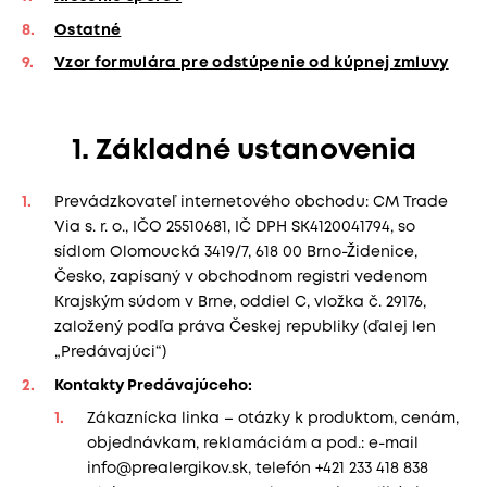
Ostatné
Vzor formulára pre odstúpenie od kúpnej zmluvy
1. Základné ustanovenia
Prevádzkovateľ internetového obchodu: CM Trade
Via s. r. o., IČO 25510681, IČ DPH SK4120041794, so
sídlom Olomoucká 3419/7, 618 00 Brno-Židenice,
Česko, zapísaný v obchodnom registri vedenom
Krajským súdom v Brne, oddiel C, vložka č. 29176,
založený podľa práva Českej republiky (ďalej len
„Predávajúci“)
Kontakty Predávajúceho:
Zákaznícka linka – otázky k produktom, cenám,
objednávkam, reklamáciám a pod.: e-mail
info@prealergikov.sk, telefón +421 233 418 838