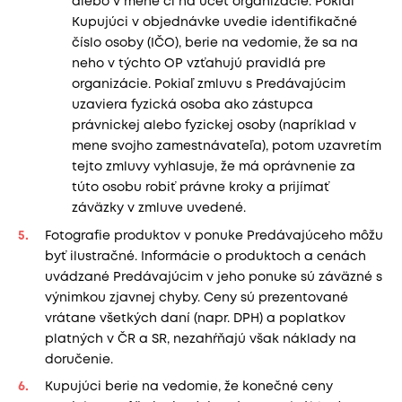
alebo v mene či na účet organizácie. Pokiaľ
Kupujúci v objednávke uvedie identifikačné
číslo osoby (IČO), berie na vedomie, že sa na
neho v týchto OP vzťahujú pravidlá pre
organizácie. Pokiaľ zmluvu s Predávajúcim
uzaviera fyzická osoba ako zástupca
právnickej alebo fyzickej osoby (napríklad v
mene svojho zamestnávateľa), potom uzavretím
tejto zmluvy vyhlasuje, že má oprávnenie za
túto osobu robiť právne kroky a prijímať
záväzky v zmluve uvedené.
Fotografie produktov v ponuke Predávajúceho môžu
byť ilustračné. Informácie o produktoch a cenách
uvádzané Predávajúcim v jeho ponuke sú záväzné s
výnimkou zjavnej chyby. Ceny sú prezentované
vrátane všetkých daní (napr. DPH) a poplatkov
platných v ČR a SR, nezahŕňajú však náklady na
doručenie.
Kupujúci berie na vedomie, že konečné ceny