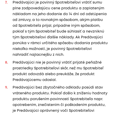
Predávajúci je povinný Spotrebiteľovi vrátiť sumu
plne zodpovedajúcu cene produktu a zaplateným
nákladom na jeho dodanie do 14 dní od odstúpenia
od zmluvy, a to rovnakým spôsobom, akým platbu
od Spotrebiteľa prijal, prípadne iným spôsobom,
pokiaľ s tým Spotrebiteľ bude súhlasiť a nevzniknú
tým Spotrebiteľovi ďalšie náklady. Ak Predávajúci
ponúka v rámci určitého spôsobu dodania produktu
niekoľko možností, je povinný Spotrebiteľovi
nahradiť najlacnejšiu z nich.
Predávajúci nie je povinný vrátiť prijaté peňažné
prostriedky Spotrebiteľovi skôr, než mu Spotrebiteľ
produkt odovzdá alebo preukáže, že produkt
Predávajúcemu odoslal.
Predávajúci bez zbytočného odkladu posúdi stav
vráteného produktu. Pokiaľ došlo k zníženiu hodnoty
produktu porušením povinností Spotrebiteľa napr.
opotrebením, znečistením či poškodením produktu,
je Predávajúci oprávnený voči Spotrebiteľovi