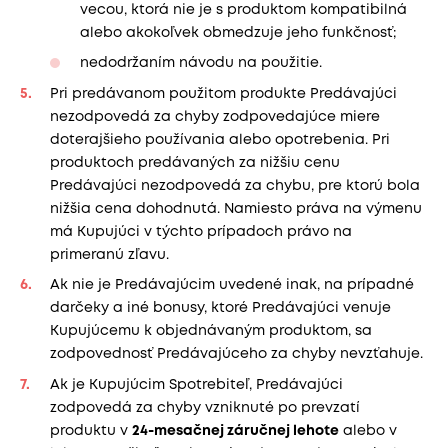
vecou, ktorá nie je s produktom kompatibilná
alebo akokoľvek obmedzuje jeho funkčnosť;
nedodržaním návodu na použitie.
Pri predávanom použitom produkte Predávajúci
nezodpovedá za chyby zodpovedajúce miere
doterajšieho používania alebo opotrebenia. Pri
produktoch predávaných za nižšiu cenu
Predávajúci nezodpovedá za chybu, pre ktorú bola
nižšia cena dohodnutá. Namiesto práva na výmenu
má Kupujúci v týchto prípadoch právo na
primeranú zľavu.
Ak nie je Predávajúcim uvedené inak, na prípadné
darčeky a iné bonusy, ktoré Predávajúci venuje
Kupujúcemu k objednávaným produktom, sa
zodpovednosť Predávajúceho za chyby nevzťahuje.
Ak je Kupujúcim Spotrebiteľ, Predávajúci
zodpovedá za chyby vzniknuté po prevzatí
produktu v
24-mesačnej záručnej lehote
alebo v