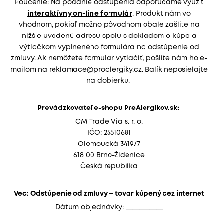
Poučenie: Na podanie odstúpenia odporúčame využiť
interaktívny on-line formulár
. Produkt nám vo
vhodnom, pokiaľ možno pôvodnom obale zašlite na
nižšie uvedenú adresu spolu s dokladom o kúpe a
výtlačkom vyplneného formulára na odstúpenie od
zmluvy. Ak nemôžete formulár vytlačiť, pošlite nám ho e-
mailom na reklamace@proalergiky.cz. Balík neposielajte
na dobierku.
Prevádzkovateľ e-shopu PreAlergikov.sk:
CM Trade Via s. r. o.
IČO: 25510681
Olomoucká 3419/7
618 00 Brno-Židenice
Česká republika
Vec: Odstúpenie od zmluvy – tovar kúpený cez internet
Dátum objednávky: ___________