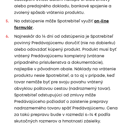
alebo predajného dokladu, bankové spojenie a
zvolený spôsob vrátenia produktu.
Na odstúpenie môže Spotrebiteľ využiť
on-line
formulár
.
Najneskôr do 14 dní od odstúpenia je Spotrebiteľ
povinný Predávajúcemu doručiť (nie na dobierku)
alebo odovzdať kúpený produkt. Produkt musí byť
vrátený Predávajúcemu kompletný (vrátane
prípadného príslušenstva a dokumentácie),
najlepšie v pôvodnom obale. Náklady na vrátenie
produktu nesie Spotrebiteľ, a to aj v prípade, keď
tovar nemôže byť pre svoju povahu vrátený
obvyklou poštovou cestou (nadrozmerný tovar).
Spotrebiteľ odstupujúci od zmluvy môže
Predávajúceho požiadať o zaistenie prepravy
nadrozmerného tovaru späť Predávajúcemu. Cena
za takú prepravu bude v rozmedzí 6–14 € podľa
skutočných rozmerov a hmotnosti zásielky.