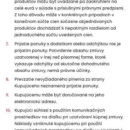
produktov môžu byť uvádzané po zaokrúhlení na
celé eurá v súlade s príslušnými právnymi predpismi.
Z toho dôvodu môže v konkrétnych prípadoch v
konečnom súčte cien súčasne objednávaných
produktov dochádzať k nepatrným rozdielom od
jednoduchého súčtu uvedených cien.
Prijatie ponuky s dodatkom alebo odchýlkou nie je
prijatím ponuky. Potvrdenie obsahu zmluvy
uzatvorenej v inej než písomnej forme, ktoré
vykazuje odchýlky od skutočne dohodnutého
obsahu zmluvy, nemá právne účinky.
Prevzatie nevyžiadaného plnenia zo strany
Kupujúceho neznamená prijatie ponuky.
Kupujúcemu môže byť doručované na jeho
elektronickú adresu.
Kupujúci súhlasí s použitím komunikačných
prostriedkov na diaľku pri uzatváraní kúpnej zmluvy.
Náklady vzniknuté kupujúcemu pri použití