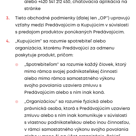
alebo +420 541 212 450, chatovacia aplikácia na
stránke
Tieto obchodné podmienky (ďalej len „OP“) upravujú
vzťahy medzi Predávajúcim a Kupujúcim v súvislosti
s predajom produktov ponúkaných Predávajúcim.
„Kupujúcim“ sa rozumie spotrebiteľ alebo
organizácia, ktorému Predávajúci za odmenu
poskytuje produkt, pričom:
„Spotrebiteľom“ sa rozumie každý človek, ktorý
mimo rámca svojej podnikateľskej činnosti
alebo mimo rámca samostatného výkonu
svojho povolania uzaviera zmluvu s
Predávajúcim alebo s ním inak koná.
„Organizáciou“ sa rozumie fyzická alebo
právnická osoba, ktorá s Predávajúcim uzaviera
zmluvu alebo s ním inak komunikuje v súvislosti
s vlastnou podnikateľskou alebo inou činnosťou,
v rámci samostatného výkonu svojho povolania