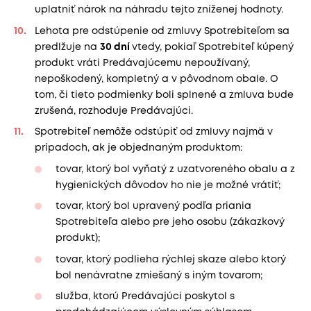
uplatniť nárok na náhradu tejto zníženej hodnoty.
Lehota pre odstúpenie od zmluvy Spotrebiteľom sa
predlžuje na
30 dní
vtedy, pokiaľ Spotrebiteľ kúpený
produkt vráti Predávajúcemu nepoužívaný,
nepoškodený, kompletný a v pôvodnom obale. O
tom, či tieto podmienky boli splnené a zmluva bude
zrušená, rozhoduje Predávajúci.
Spotrebiteľ nemôže odstúpiť od zmluvy najmä v
prípadoch, ak je objednaným produktom:
tovar, ktorý bol vyňatý z uzatvoreného obalu a z
hygienických dôvodov ho nie je možné vrátiť;
tovar, ktorý bol upravený podľa priania
Spotrebiteľa alebo pre jeho osobu (zákazkový
produkt);
tovar, ktorý podlieha rýchlej skaze alebo ktorý
bol nenávratne zmiešaný s iným tovarom;
služba, ktorú Predávajúci poskytol s