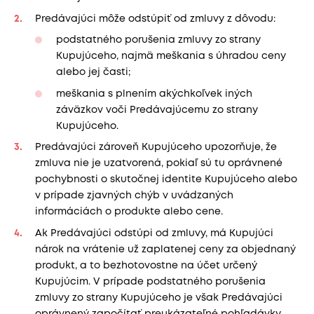
Predávajúci môže odstúpiť od zmluvy z dôvodu:
podstatného porušenia zmluvy zo strany
Kupujúceho, najmä meškania s úhradou ceny
alebo jej časti;
meškania s plnením akýchkoľvek iných
záväzkov voči Predávajúcemu zo strany
Kupujúceho.
Predávajúci zároveň Kupujúceho upozorňuje, že
zmluva nie je uzatvorená, pokiaľ sú tu oprávnené
pochybnosti o skutočnej identite Kupujúceho alebo
v prípade zjavných chýb v uvádzaných
informáciách o produkte alebo cene.
Ak Predávajúci odstúpi od zmluvy, má Kupujúci
nárok na vrátenie už zaplatenej ceny za objednaný
produkt, a to bezhotovostne na účet určený
Kupujúcim. V prípade podstatného porušenia
zmluvy zo strany Kupujúceho je však Predávajúci
oprávnený započítať preukázateľné pohľadávky