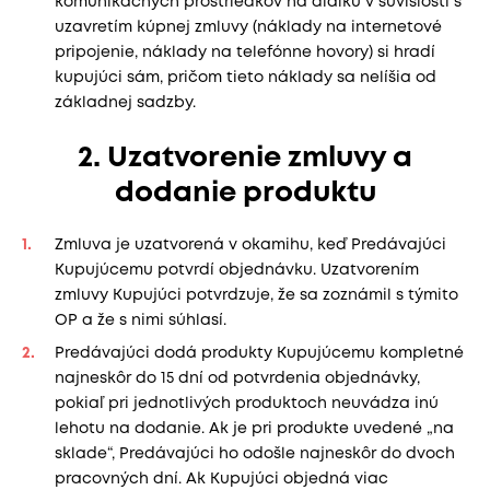
komunikačných prostriedkov na diaľku v súvislosti s
uzavretím kúpnej zmluvy (náklady na internetové
pripojenie, náklady na telefónne hovory) si hradí
kupujúci sám, pričom tieto náklady sa nelíšia od
základnej sadzby.
2. Uzatvorenie zmluvy a
dodanie produktu
Zmluva je uzatvorená v okamihu, keď Predávajúci
Kupujúcemu potvrdí objednávku. Uzatvorením
zmluvy Kupujúci potvrdzuje, že sa zoznámil s týmito
OP a že s nimi súhlasí.
Predávajúci dodá produkty Kupujúcemu kompletné
najneskôr do 15 dní od potvrdenia objednávky,
pokiaľ pri jednotlivých produktoch neuvádza inú
lehotu na dodanie. Ak je pri produkte uvedené „na
sklade“, Predávajúci ho odošle najneskôr do dvoch
pracovných dní. Ak Kupujúci objedná viac