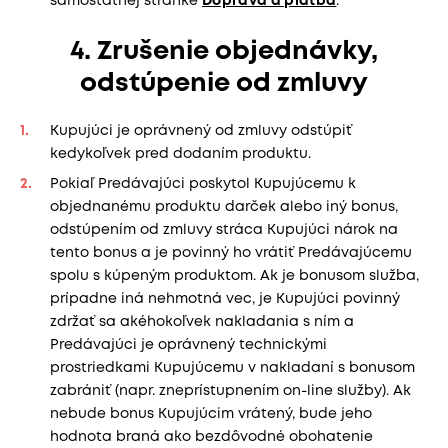
samostatnej stránke
Doprava a platba
.
4. Zrušenie objednávky,
odstúpenie od zmluvy
Kupujúci je oprávnený od zmluvy odstúpiť
kedykoľvek pred dodaním produktu.
Pokiaľ Predávajúci poskytol Kupujúcemu k
objednanému produktu darček alebo iný bonus,
odstúpením od zmluvy stráca Kupujúci nárok na
tento bonus a je povinný ho vrátiť Predávajúcemu
spolu s kúpeným produktom. Ak je bonusom služba,
prípadne iná nehmotná vec, je Kupujúci povinný
zdržať sa akéhokoľvek nakladania s ním a
Predávajúci je oprávnený technickými
prostriedkami Kupujúcemu v nakladaní s bonusom
zabrániť (napr. zneprístupnením on-line služby). Ak
nebude bonus Kupujúcim vrátený, bude jeho
hodnota braná ako bezdôvodné obohatenie