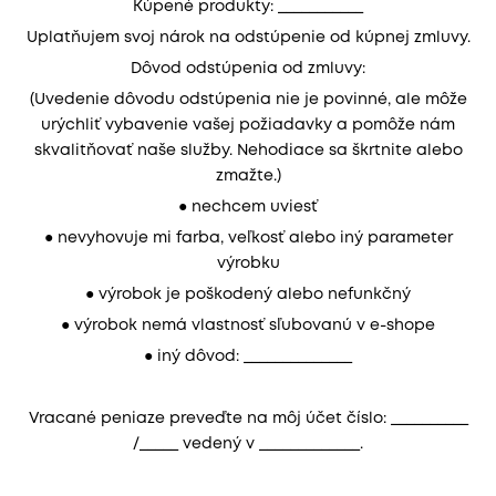
Kúpené produkty: ___________
Uplatňujem svoj nárok na odstúpenie od kúpnej zmluvy.
Dôvod odstúpenia od zmluvy:
(Uvedenie dôvodu odstúpenia nie je povinné, ale môže
urýchliť vybavenie vašej požiadavky a pomôže nám
skvalitňovať naše služby. Nehodiace sa škrtnite alebo
zmažte.)
● nechcem uviesť
● nevyhovuje mi farba, veľkosť alebo iný parameter
výrobku
● výrobok je poškodený alebo nefunkčný
● výrobok nemá vlastnosť sľubovanú v e-shope
● iný dôvod: ______________
Vracané peniaze preveďte na môj účet číslo: __________
/_____ vedený v _____________.