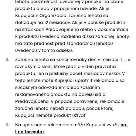
lehote použiteľnosti uvedenej v ponuke, na obale
produktu alebo v pripojenom návode. Ak je
Kupujúcim Organizácia, záručná lehota sa
dohoduje na 12 mesiacov. Ak je v ponuke produktu
na stránkach Predávajúceho alebo v dokumentácii
k produktu uvedená rozdielna dĺžka záručnej lehoty,
má táto prednosť pred štandardnou lehotou
uvedenou v tomto odseku.
Záručná lehota sa končí rovnaký deň v mesiaci, t. j. s
rovnakým číslom, ktoré platilo v deň prevzatia
produktu, len o príslušný počet mesiacov neskôr. V
tejto lehote môže Kupujúci uplatniť reklamáciu so
súčasným odovzdaním alebo zaslaním
reklamovaného produktu na adresu sídla
Predávajúceho. V prípade oprávnenej reklamácie
záručná lehota nebeží po dobu, počas ktorej
Kupujúci nemôže produkt užívať.
Na uplatnenie reklamácie môže Kupujúci využiť
on-
line formulár
.