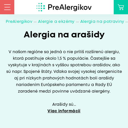
PreAlergikov
Alergie a ekzémy
Alergia na potraviny
Alergia na arašidy
V našom regióne sa jedná o nie príliš rozšírenú alergiu,
ktorá postihuje okolo 1,5 % populácie. Častejšie sa
vyskytuje v krajinách s vyššou spotrebou arašidov, ako
sú napr. Spojené štáty. Vďaka svojej vysokej alergenicite
aj pri nízkych prahových hodnotách boli arašidy
nariadením Európskeho parlamentu a Rady EÚ
zaradené medzi povinne uvádzané alergény.
Arašidy sú...
Viac informácií