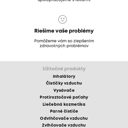
spolupracujeme s lekármi
Riešime vaše problémy
Pomôžeme vám so zlepšením
zdravotných problémov
Užitočné produkty
Inhalátory
Čističky vzduchu
Vysávače
Protiroztočové poťahy
Liečebná kozmetika
Parné čističe
Odvlhčovače vzduchu
Zvlhčovače vzduchu