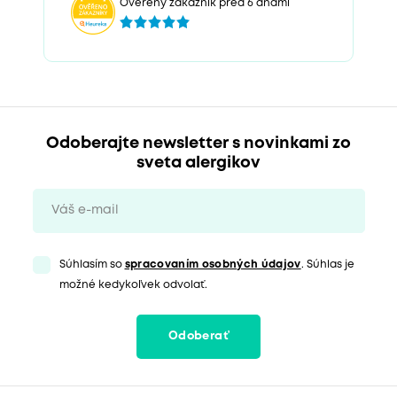
Overený zákazník pred 6 dňami
Odoberajte newsletter s novinkami zo
sveta alergikov
Súhlasím so
spracovaním osobných údajov
. Súhlas je
možné kedykoľvek odvolať.
Odoberať