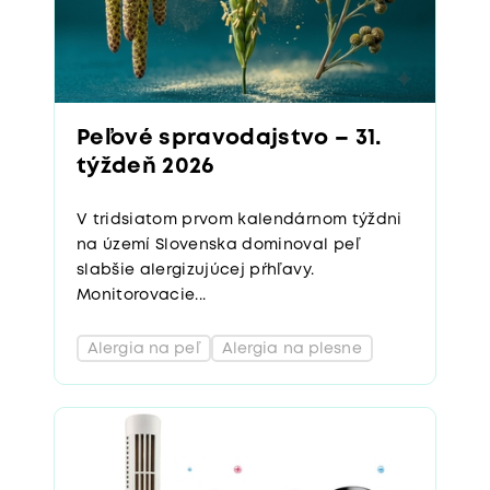
Peľové spravodajstvo – 31.
týždeň 2026
V tridsiatom prvom kalendárnom týždni
na území Slovenska dominoval peľ
slabšie alergizujúcej pŕhľavy.
Monitorovacie...
Alergia na peľ
Alergia na plesne