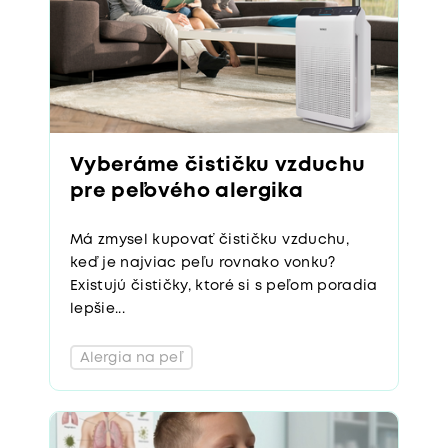
Vyberáme čističku vzduchu
pre peľového alergika
Má zmysel kupovať čističku vzduchu,
keď je najviac peľu rovnako vonku?
Existujú čističky, ktoré si s peľom poradia
lepšie...
Alergia na peľ