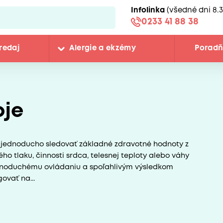
Infolinka
(všedné dni 8.3
0233 41 88 38
redaj
Alergie a ekzémy
Porad
oje
e jednoducho sledovať základné zdravotné hodnoty z
 tlaku, činnosti srdca, telesnej teploty alebo váhy
jednoduchému ovládaniu a spoľahlivým výsledkom
ovať na...