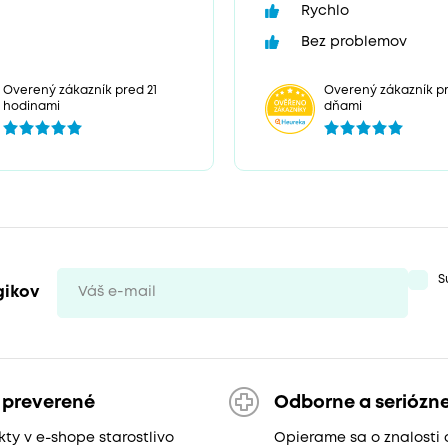
Rychlo
Bez problemov
Overený zákazník pr
Overený zákazník pred 21
dňami
hodinami
S
gikov
 preverené
Odborne a seriózn
ty v e-shope starostlivo
Opierame sa o znalosti 