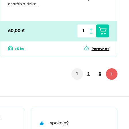
chorôb a rizika...
60,00 €
>5 ks
Porovnať
1
2
3
4
“
spokojný