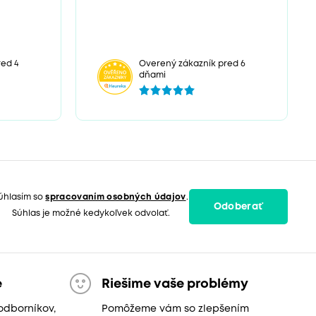
ed 4
Overený zákazník pred 6
dňami
úhlasím so
spracovaním osobných údajov
.
Odoberať
Súhlas je možné kedykoľvek odvolať.
e
Riešime vaše problémy
odborníkov,
Pomôžeme vám so zlepšením