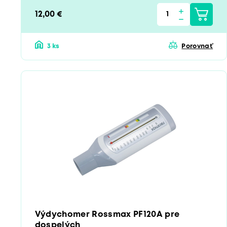
12,00 €
3 ks
Porovnať
Výdychomer Rossmax PF120A pre
dospelých