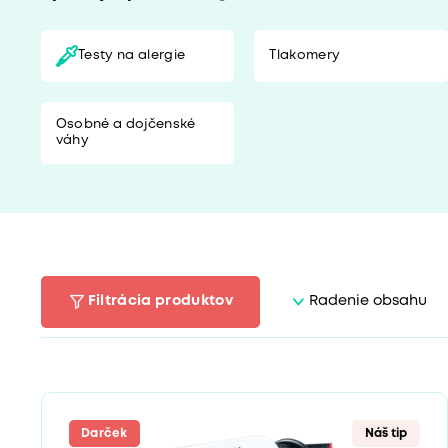
Testy na alergie
Tlakomery
Osobné a dojčenské
váhy
Filtrácia produktov
Radenie obsahu
Darček
Náš tip