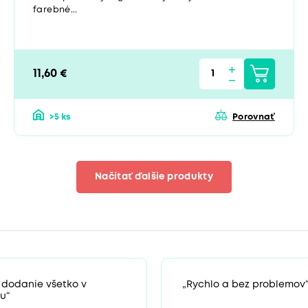
farebné...
11,60 €
>5 ks
Porovnať
Načítať ďalšie produkty
 dodanie všetko v
„Rychlo a bez problemov
u“