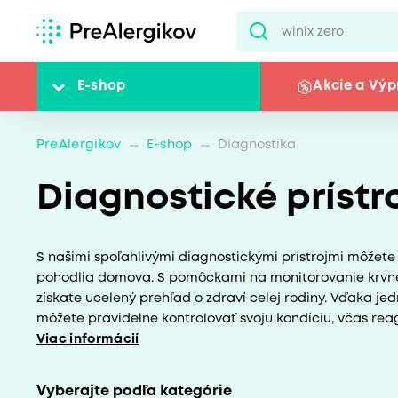
E-shop
Akcie a Výp
PreAlergikov
E-shop
Diagnostika
Diagnostické prístr
S našimi spoľahlivými diagnostickými prístrojmi môžet
pohodlia domova. S pomôckami na monitorovanie krvného
získate ucelený prehľad o zdraví celej rodiny. Vďaka 
môžete pravidelne kontrolovať svoju kondíciu, včas reag
Viac informácií
Vyberajte podľa kategórie