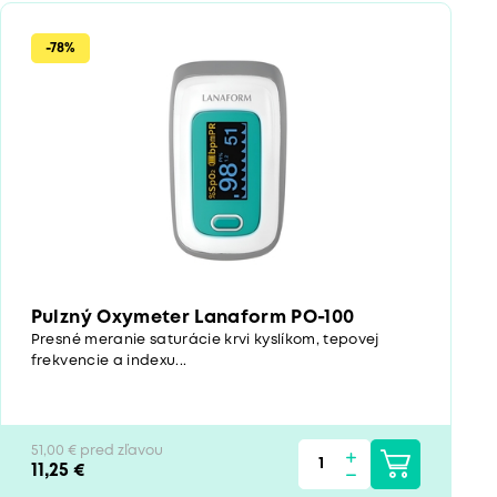
-78%
Pulzný Oxymeter Lanaform PO-100
Presné meranie saturácie krvi kyslíkom, tepovej
frekvencie a indexu...
51,00 € pred zľavou
11,25 €