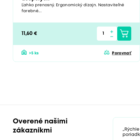
Ľahko prenosný. Ergonomický dizajn. Nastaviteľné
farebné...
11,60 €
>5 ks
Porovnať
Overené našimi
zákazníkmi
„Rýchle
poriadk