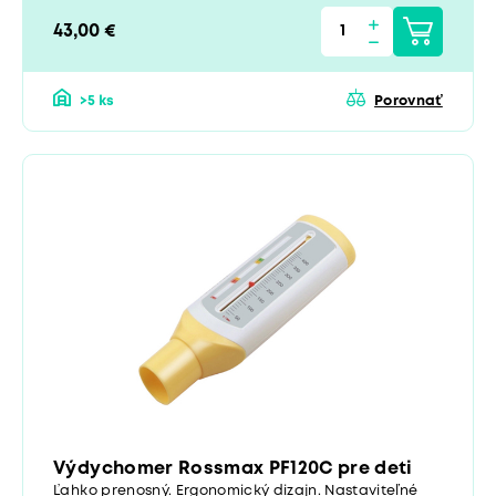
43,00 €
>5 ks
Porovnať
Výdychomer Rossmax PF120C pre deti
Ľahko prenosný. Ergonomický dizajn. Nastaviteľné