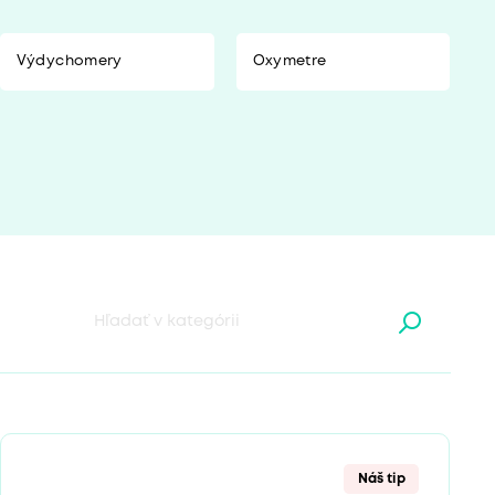
Výdychomery
Oxymetre
Náš tip