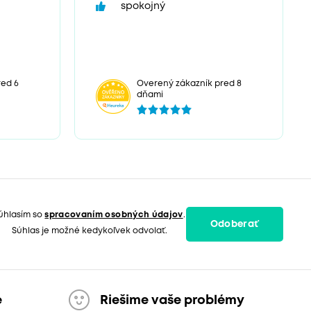
spokojný
red 6
Overený zákazník pred 8
dňami
úhlasím so
spracovaním osobných údajov
.
Odoberať
Súhlas je možné kedykoľvek odvolať.
e
Riešime vaše problémy