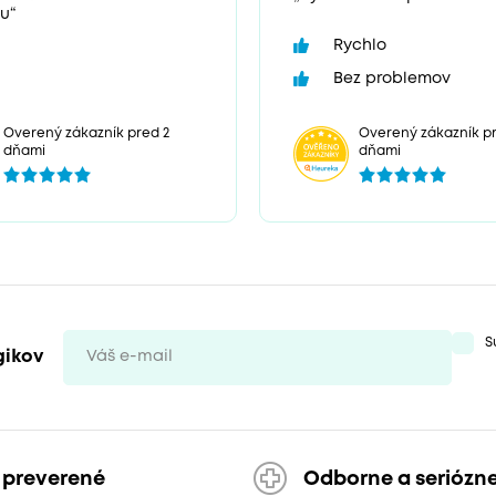
u“
Rychlo
Bez problemov
Overený zákazník p
Overený zákazník pred 2
dňami
dňami
S
gikov
 preverené
Odborne a seriózn