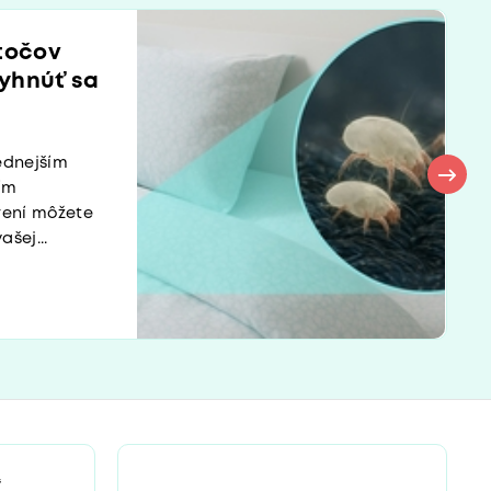
ztočov
yhnúť sa
ednejším
ím
rení môžete
šej...
“