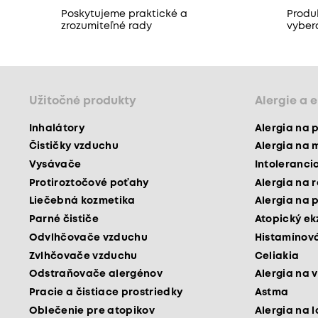
Poskytujeme praktické a
Produk
zrozumiteľné rady
vyber
Užitočné produkty
Alergie a 
Inhalátory
Alergia na 
Čističky vzduchu
Alergia na 
Vysávače
Intoleranci
Protiroztočové poťahy
Alergia na 
Liečebná kozmetika
Alergia na 
Parné čističe
Atopický e
Odvlhčovače vzduchu
Histamínová
Zvlhčovače vzduchu
Celiakia
Odstraňovače alergénov
Alergia na v
Pracie a čistiace prostriedky
Astma
Oblečenie pre atopikov
Alergia na 