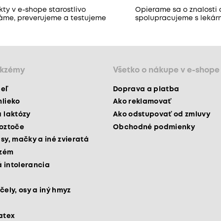
ty v e-shope starostlivo
Opierame sa o znalosti 
áme, preverujeme a testujeme
spolupracujeme s lekár
ekzémy
Všetko o nákupe v e-shope
peľ
Doprava a platba
mlieko
Ako reklamovať
a laktózy
Ako odstupovať od zmluvy
roztoče
Obchodné podmienky
psy, mačky a iné zvieratá
kzém
 intolerancia
čely, osy a iný hmyz
latex