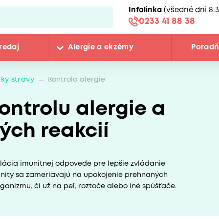
Infolinka
(všedné dni 8.3
0233 41 88 38
redaj
Alergie a ekzémy
Porad
ky stravy
Kontrola alergie
ontrolu alergie a
ých reakcií
lácia imunitnej odpovede pre lepšie zvládanie
unity sa zameriavajú na upokojenie prehnaných
rganizmu, či už na peľ, roztoče alebo iné spúšťače.