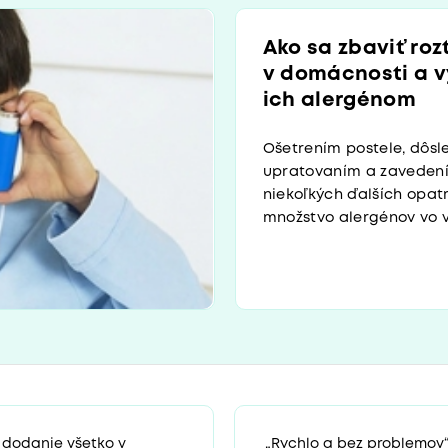
Ako sa zbaviť ro
v domácnosti a v
ich alergénom
Ošetrením postele, dôsl
upratovaním a zaveden
niekoľkých ďalších opat
množstvo alergénov vo va
 dodanie všetko v
„Rychlo a bez problemov