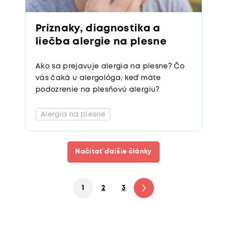
Príznaky, diagnostika a
liečba alergie na plesne
Ako sa prejavuje alergia na plesne? Čo
vás čaká u alergológa, keď máte
podozrenie na plesňovú alergiu?
Alergia na plesne
Načítať ďalšie články
1
2
3
4
5
6
7