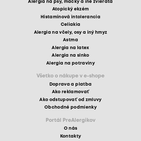
Alergia na psy, mačky a iné zvieratá
Atopický ekzém
Histamínová intolerancia
Celiakia
Alergia na včely, osy a iný hmyz
Astma
Alergia na latex
Alergia na slnko
Alergia na potraviny
Všetko o nákupe v e-shope
Doprava a platba
Ako reklamovať
Ako odstupovať od zmluvy
Obchodné podmienky
Portál PreAlergikov
O nás
Kontakty