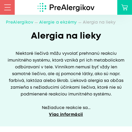
PreAlergikov
Alergie a ekzémy
Alergia na lieky
Alergia na lieky
Niektoré liečivá môžu vyvolať prehnanú reakciu
imunitného systému, ktorá vzniká pri ich metabolickom
odbúravaní v tele. Vinníkom nemusí byť vždy len
samotné liečivo, ale aj pomocné látky, ako sú napr.
farbivá, laktóza alebo škrob. Lieková alergia sa občas
zamieňa s nežiaducimi účinkami liečiva, ktoré nie sú
podmienené reakciou imunitného systému.
Nežiaduce reakcie sa...
Viac informácií