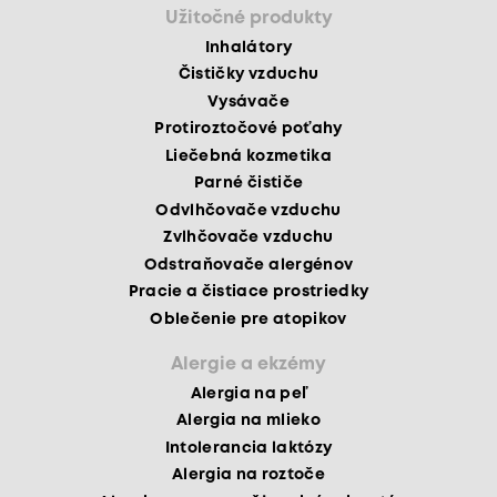
Užitočné produkty
Inhalátory
Čističky vzduchu
Vysávače
Protiroztočové poťahy
Liečebná kozmetika
Parné čističe
Odvlhčovače vzduchu
Zvlhčovače vzduchu
Odstraňovače alergénov
Pracie a čistiace prostriedky
Oblečenie pre atopikov
Alergie a ekzémy
Alergia na peľ
Alergia na mlieko
Intolerancia laktózy
Alergia na roztoče