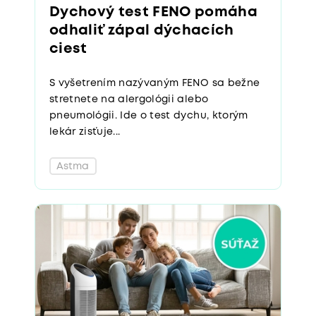
Dychový test FENO pomáha
odhaliť zápal dýchacích
ciest
S vyšetrením nazývaným FENO sa bežne
stretnete na alergológii alebo
pneumológii. Ide o test dychu, ktorým
lekár zisťuje...
Astma