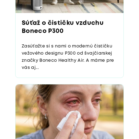
Súťaž o čističku vzduchu
Boneco P300
Zasúťažte si s nami o modernú čističku
vežového designu P300 od švajčiarskej
značky Boneco Healthy Air. A máme pre
vás aj...