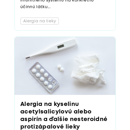
imunitného systému na konkrétnu
účinnú látku...
Alergia na lieky
Alergia na kyselinu
acetylsalicylovú alebo
aspirín a ďalšie nesteroidné
protizápalové lieky