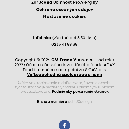
Zaručená účinnosť ProAlergiky
Ochrana osobných údajov
Nastavenie cookies
Infolinka
(všedné dni 8.30–16 h)
0233 41 88 38
Copyright © 2026
CM Trade Via s. r. o.
– od roku
2022 súčasťou českého investičného fondu ADAX
Fond firemného nástupníctva SICAV, a. s.
Veľkoobchodná spolupráca s nami
Akékoľvek kopírovanie a ďalšie zverejňovanie obsahu
týchto stránok je možné výhradne s písomným súhlasom
prevádzkovateľa.
Podmienky používania stránok
E-shop na mieru
od PUXdesign