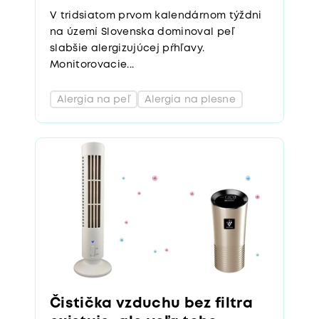
V tridsiatom prvom kalendárnom týždni
na území Slovenska dominoval peľ
slabšie alergizujúcej pŕhľavy.
Monitorovacie...
Alergia na peľ
Alergia na plesne
Čistička vzduchu bez filtra