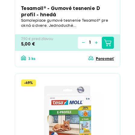
Tesamoll® - Gumové tesnenie D
profil - hnedá
Samolepiace gumové tesnenie Tesamoll® pre
okná a dvere. Jednoduché...
7,90 € pred zľavou
5,00 €
3 ks
Porovnať
-49%