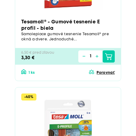
Tesamoll® - Gumové tesnenie E
profil - biela
Samolepiace gumové tesnenie Tesamoll® pre
okná a dvere. Jednoduché...
6,50 € pred zľavou
3,30 €
1 ks
Porovnať
-40%