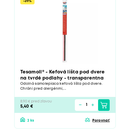
-39%
Tesamoll® - Kefová lišta pod dvere
na tvrdé podlahy - transparentna
Odolná samolepiaca kefová lišta pod dvere.
Chráni pred alergénmi,...
8,90 € pred zľavou
5,40 €
2 ks
Porovnať