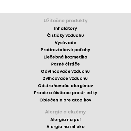
Užitočné produkty
Inhalátory
Čističky vzduchu
Vysávače
Protiroztočové poťahy
Liečebná kozmetika
Parné čističe
Odvlhčovače vzduchu
Zvlhčovače vzduchu
Odstraňovače alergénov
Pracie a čistiace prostriedky
Oblečenie pre atopikov
Alergie a ekzémy
Alergia na peľ
Alergia na mlieko