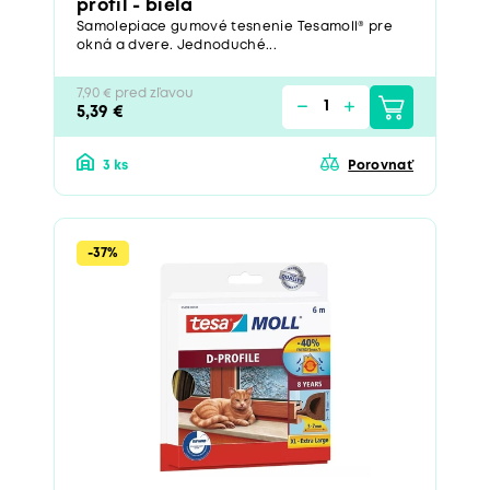
profil - biela
Samolepiace gumové tesnenie Tesamoll® pre
okná a dvere. Jednoduché...
7,90 € pred zľavou
5,39 €
3 ks
Porovnať
-37%