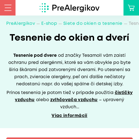
PreAlergikov
E-shop
Siete do okien a tesnenie
Tesn
Tesnenie do okien a dverí
Tesnenie pod dvere
od značky Tesamoll vám zaistí
ochranu pred alergénmi, ktoré sa vám obvykle po byte
šíria škárami pod zatvorenými dverami. Po utesnení sa
prach, zvieracie alergény, peľ ani ďalšie nečistoty
nedostanú napr. do vašej spálne či detskej izby.
Prínos tesnenia je potom tiež v prípade použitia
čističky
vzduchu
alebo
zvlhčovača vzduchu
– upravený
vzduch...
Viac informácií