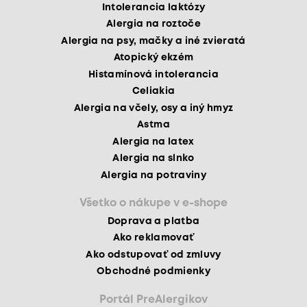
Intolerancia laktózy
Alergia na roztoče
Alergia na psy, mačky a iné zvieratá
Atopický ekzém
Histamínová intolerancia
Celiakia
Alergia na včely, osy a iný hmyz
Astma
Alergia na latex
Alergia na slnko
Alergia na potraviny
Všetko o nákupe v e-shope
Doprava a platba
Ako reklamovať
Ako odstupovať od zmluvy
Obchodné podmienky
Portál PreAlergikov