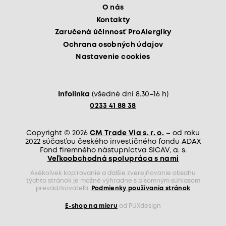
O nás
Kontakty
Zaručená účinnosť ProAlergiky
Ochrana osobných údajov
Nastavenie cookies
Infolinka
(všedné dni 8.30–16 h)
0233 41 88 38
Copyright © 2026
CM Trade Via s. r. o.
– od roku
2022 súčasťou českého investičného fondu ADAX
Fond firemného nástupníctva SICAV, a. s.
Veľkoobchodná spolupráca s nami
Akékoľvek kopírovanie a ďalšie zverejňovanie obsahu
týchto stránok je možné výhradne s písomným súhlasom
prevádzkovateľa.
Podmienky používania stránok
E-shop na mieru
od PUXdesign