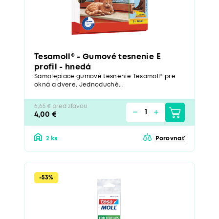
Tesamoll® - Gumové tesnenie E
profil - hnedá
Samolepiace gumové tesnenie Tesamoll® pre
okná a dvere. Jednoduché...
6,65 € pred zľavou
4,00 €
2 ks
Porovnať
-53%