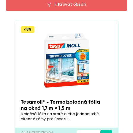
Filtrovať obsah
-18%
Tesamoll® - Termoizolačná fólia
na okná 1,7 m × 1,5 m
Izolačná fólia na staré alebo jednoduché
okenné rámy pre úsporu...
9,80 € pred zľavou