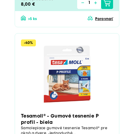
8,00 €
>5 ks
Porovnať
-40%
Tesamoll® - Gumové tesnenie P
profil - biela
Samolepiace gumové tesnenie Tesamoll® pre
okná a dvere. Jednoduché...