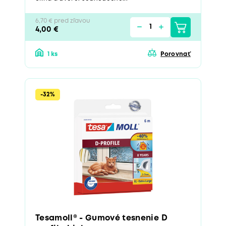
6,70 € pred zľavou
4,00 €
1 ks
Porovnať
-32%
Tesamoll® - Gumové tesnenie D