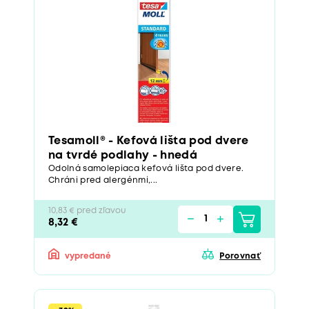
Tesamoll® - Kefová lišta pod dvere
na tvrdé podlahy - hnedá
Odolná samolepiaca kefová lišta pod dvere.
Chráni pred alergénmi,...
10,83 € pred zľavou
8,32 €
vypredané
Porovnať