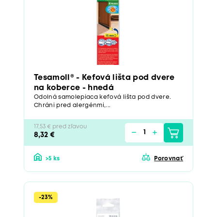
Tesamoll® - Kefová lišta pod dvere
na koberce - hnedá
Odolná samolepiaca kefová lišta pod dvere.
Chráni pred alergénmi,...
17,53 € pred zľavou
8,32 €
>5 ks
Porovnať
-23%