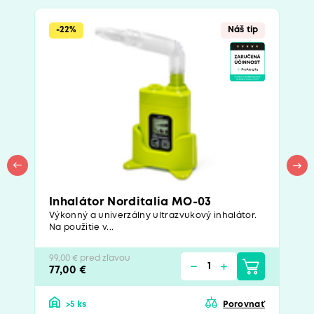
-22%
Náš tip
Inhalátor Norditalia MO-03
Výkonný a univerzálny ultrazvukový inhalátor.
Na použitie v...
99,00 € pred zľavou
77,00 €
>5 ks
Porovnať