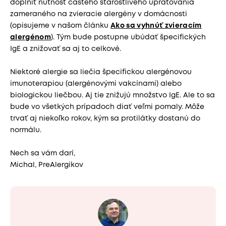
doplniť nutnosť častého starostlivého upratovania
zameraného na zvieracie alergény v domácnosti
(opisujeme v našom článku
Ako sa vyhnúť zvieracím
alergénom
). Tým bude postupne ubúdať špecifických
IgE a znižovať sa aj to celkové.
Niektoré alergie sa liečia špecifickou alergénovou
imunoterapiou (alergénovými vakcínami) alebo
biologickou liečbou. Aj tie znižujú množstvo IgE. Ale to sa
bude vo všetkých prípadoch diať veľmi pomaly. Môže
trvať aj niekoľko rokov, kým sa protilátky dostanú do
normálu.
Nech sa vám darí,
Michal, PreAlergikov