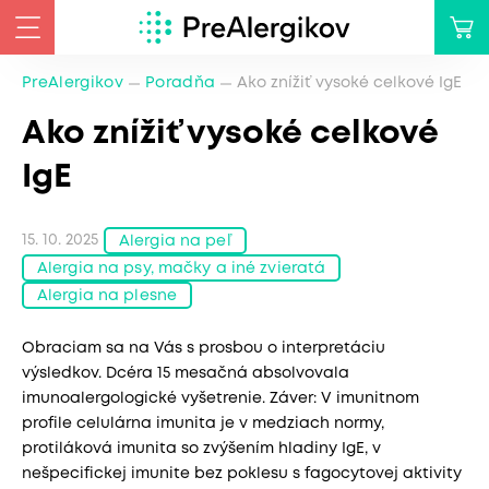
PreAlergikov
Poradňa
Ako znížiť vysoké celkové IgE
Ako znížiť vysoké celkové
IgE
15. 10. 2025
Alergia na peľ
Alergia na psy, mačky a iné zvieratá
Alergia na plesne
Obraciam sa na Vás s prosbou o interpretáciu
výsledkov. Dcéra 15 mesačná absolvovala
imunoalergologické vyšetrenie. Záver: V imunitnom
profile celulárna imunita je v medziach normy,
protiláková imunita so zvýšením hladiny IgE, v
nešpecifickej imunite bez poklesu s fagocytovej aktivity