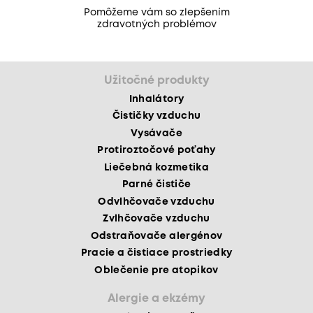
Pomôžeme vám so zlepšením
zdravotných problémov
Užitočné produkty
Inhalátory
Čističky vzduchu
Vysávače
Protiroztočové poťahy
Liečebná kozmetika
Parné čističe
Odvlhčovače vzduchu
Zvlhčovače vzduchu
Odstraňovače alergénov
Pracie a čistiace prostriedky
Oblečenie pre atopikov
Alergie a ekzémy