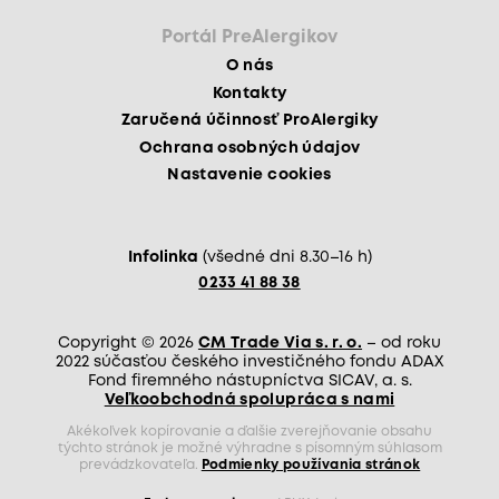
Portál PreAlergikov
O nás
Kontakty
Zaručená účinnosť ProAlergiky
Ochrana osobných údajov
Nastavenie cookies
Infolinka
(všedné dni 8.30–16 h)
0233 41 88 38
Copyright © 2026
CM Trade Via s. r. o.
– od roku
2022 súčasťou českého investičného fondu ADAX
Fond firemného nástupníctva SICAV, a. s.
Veľkoobchodná spolupráca s nami
Akékoľvek kopírovanie a ďalšie zverejňovanie obsahu
týchto stránok je možné výhradne s písomným súhlasom
prevádzkovateľa.
Podmienky používania stránok