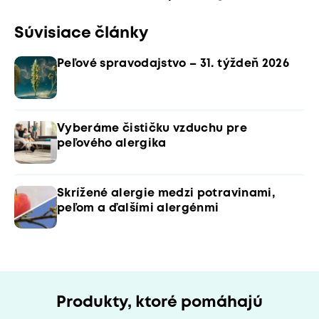
Súvisiace články
Peľové spravodajstvo – 31. týždeň 2026
Vyberáme čističku vzduchu pre
peľového alergika
Skrížené alergie medzi potravinami,
peľom a ďalšími alergénmi
Produkty, ktoré pomáhajú