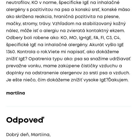
neutrofilov, KO v norme, špecificke IgE na inhalačné
alergény s pozitivitou na psa a konskú srsť, konské mäso
ako skrížena reakcia, hraničná pozitivita na plesne,
mačky, stromy, trávy. Vzhľadom na stabilizovaný kožný
nález, môže isť o alergiu na zvieratá kontaktný ekzem.
Odbery boli robene ako: KO, MO, Ig+IgE, FA, FI, C3, C4,
špecifické IgE na inhalačné alergény. Akurát vyšlo IgE
1360. Kontrola o rok.Viete mi napisať, ako dokážeme
znížiť IgE? Opatrenia typu ako: psa sa snažíme udržiavať
prevažne vonku, mame zakúpene čističky vzduchu a
doplnky na odstranenie alergenov zo srsti psa a vzduch.
Je ešte niečo, čím dokážeme znížiť vysoke IgE?Ďakujem.
martiina
Odpoveď
Dobrý deň, Martiina,