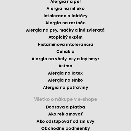
Alergia na peľ
Alergia na mlieko
Intolerancia laktózy
Alergia na roztoče
Alergia na psy, mačky a iné zvieratá
Atopický ekzém
Histamínová intolerancia
Celiakia
Alergia na včely, osy a iný hmyz
Astma
Alergia na latex
Alergia na slnko
Alergia na potraviny
Všetko o nákupe v e-shope
Doprava a platba
Ako reklamovať
Ako odstupovať od zmluvy
Obchodné podmienky