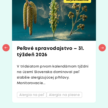
Neprehliadnite
Peľové spravodajstvo – 31.
týždeň 2026
V tridsiatom prvom kalendárnom týždni
na území Slovenska dominoval peľ
slabšie alergizujúcej pŕhľavy.
Monitorovacie...
Alergia na peľ
Alergia na plesne