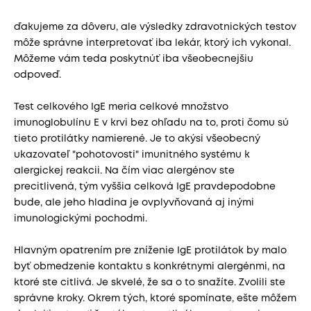
ďakujeme za dôveru, ale výsledky zdravotnických testov
môže správne interpretovať iba lekár, ktorý ich vykonal.
Môžeme vám teda poskytnúť iba všeobecnejšiu
odpoveď.
Test celkového IgE meria celkové množstvo
imunoglobulínu E v krvi bez ohľadu na to, proti čomu sú
tieto protilátky namierené. Je to akýsi všeobecný
ukazovateľ "pohotovosti" imunitného systému k
alergickej reakcii. Na čím viac alergénov ste
precitlivená, tým vyššia celková IgE pravdepodobne
bude, ale jeho hladina je ovplyvňovaná aj inými
imunologickými pochodmi.
Hlavným opatrením pre zníženie IgE protilátok by malo
byť obmedzenie kontaktu s konkrétnymi alergénmi, na
ktoré ste citlivá. Je skvelé, že sa o to snažíte. Zvolili ste
správne kroky. Okrem tých, ktoré spomínate, ešte môžem