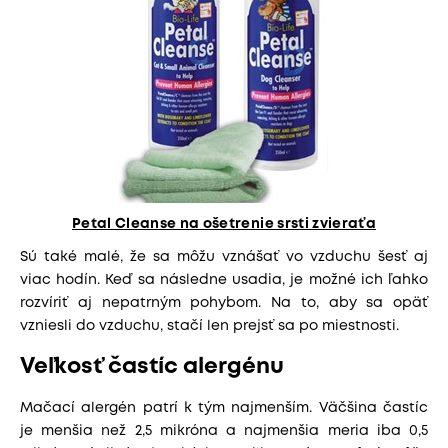
Petal Cleanse na ošetrenie srsti zvieraťa
Sú také malé, že sa môžu vznášať vo vzduchu šesť aj
viac hodín. Keď sa následne usadia, je možné ich ľahko
rozvíriť aj nepatrným pohybom. Na to, aby sa opäť
vzniesli do vzduchu, stačí len prejsť sa po miestnosti.
Veľkosť častíc alergénu
Mačací alergén patrí k tým najmenším. Väčšina častíc
je menšia než 2,5 mikróna a najmenšia meria iba 0,5