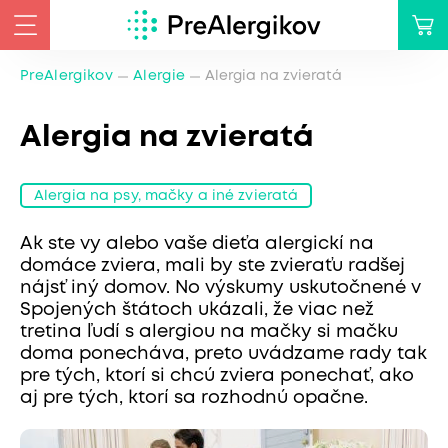
PreAlergikov
Alergie
Alergia na zvieratá
Alergia na zvieratá
Alergia na psy, mačky a iné zvieratá
Ak ste vy alebo vaše dieťa alergickí na
domáce zviera, mali by ste zvieraťu radšej
nájsť iný domov. No výskumy uskutočnené v
Spojených štátoch ukázali, že viac než
tretina ľudí s alergiou na mačky si mačku
doma ponecháva, preto uvádzame rady tak
pre tých, ktorí si chcú zviera ponechať, ako
aj pre tých, ktorí sa rozhodnú opačne.