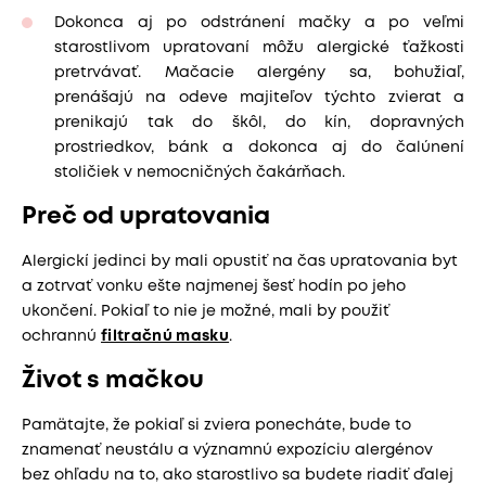
Dokonca aj po odstránení mačky a po veľmi
starostlivom upratovaní môžu alergické ťažkosti
pretrvávať. Mačacie alergény sa, bohužiaľ,
prenášajú na odeve majiteľov týchto zvierat a
prenikajú tak do škôl, do kín, dopravných
prostriedkov, bánk a dokonca aj do čalúnení
stoličiek v nemocničných čakárňach.
Preč od upratovania
Alergickí jedinci by mali opustiť na čas upratovania byt
a zotrvať vonku ešte najmenej šesť hodín po jeho
ukončení. Pokiaľ to nie je možné, mali by použiť
ochrannú
filtračnú masku
.
Život s mačkou
Pamätajte, že pokiaľ si zviera ponecháte, bude to
znamenať neustálu a významnú expozíciu alergénov
bez ohľadu na to, ako starostlivo sa budete riadiť ďalej