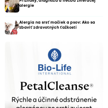
Príznaky, diagnóza a liečba zvieracej
alergie
Alergia na srsť mačiek a psov: Ako sa
zbaviť zdravotných ťažkostí