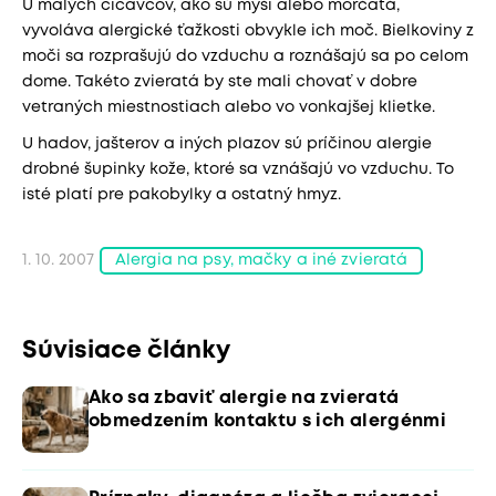
U malých cicavcov, ako sú myši alebo morčatá,
vyvoláva alergické ťažkosti obvykle ich moč. Bielkoviny z
moči sa rozprašujú do vzduchu a roznášajú sa po celom
dome. Takéto zvieratá by ste mali chovať v dobre
vetraných miestnostiach alebo vo vonkajšej klietke.
U hadov, jašterov a iných plazov sú príčinou alergie
drobné šupinky kože, ktoré sa vznášajú vo vzduchu. To
isté platí pre pakobylky a ostatný hmyz.
1. 10. 2007
Alergia na psy, mačky a iné zvieratá
Súvisiace články
Ako sa zbaviť alergie na zvieratá
obmedzením kontaktu s ich alergénmi