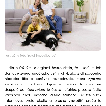
Ilustračné foto (zdroj: ImageSource)
Ľudia s ťažkými alergiami často zistia, že i keď im ich
domáce zviera spočiatku veľmi chýbalo, z dlhodobého
hľadiska išlo o správne rozhodnutie, ktoré výrazne
zlepšilo ich ťažkosti. Nájdenie nového domova pre
dospelé domáce zviera je často neľahké, pretože ľudia
väčšinou chcú mačatá alebo šteňatá. Skúste však
informovať svoje okolie a presne vysvetliť, prečo je