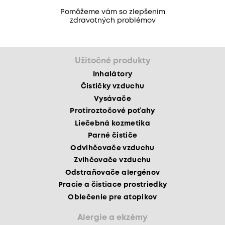
Pomôžeme vám so zlepšením
zdravotných problémov
Užitočné produkty
Inhalátory
Čističky vzduchu
Vysávače
Protiroztočové poťahy
Liečebná kozmetika
Parné čističe
Odvlhčovače vzduchu
Zvlhčovače vzduchu
Odstraňovače alergénov
Pracie a čistiace prostriedky
Oblečenie pre atopikov
Alergie a ekzémy