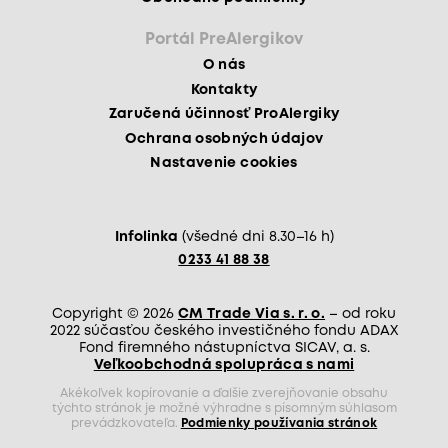
Portál PreAlergikov
O nás
Kontakty
Zaručená účinnosť ProAlergiky
Ochrana osobných údajov
Nastavenie cookies
Infolinka
(všedné dni 8.30–16 h)
0233 41 88 38
Copyright © 2026
CM Trade Via s. r. o.
– od roku
2022 súčasťou českého investičného fondu ADAX
Fond firemného nástupníctva SICAV, a. s.
Veľkoobchodná spolupráca s nami
Akékoľvek kopírovanie a ďalšie zverejňovanie obsahu
týchto stránok je možné výhradne s písomným súhlasom
prevádzkovateľa.
Podmienky používania stránok