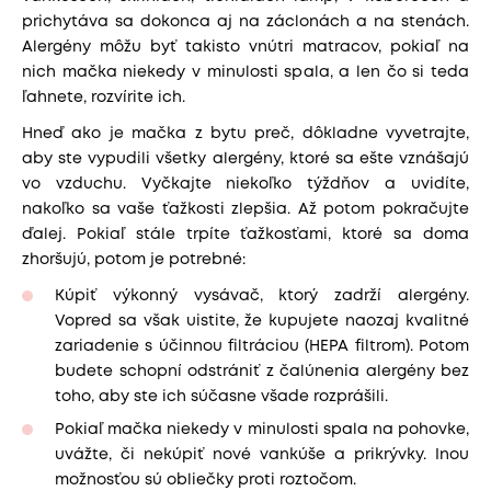
prichytáva sa dokonca aj na záclonách a na stenách.
Alergény môžu byť takisto vnútri matracov, pokiaľ na
nich mačka niekedy v minulosti spala, a len čo si teda
ľahnete, rozvírite ich.
Hneď ako je mačka z bytu preč, dôkladne vyvetrajte,
aby ste vypudili všetky alergény, ktoré sa ešte vznášajú
vo vzduchu. Vyčkajte niekoľko týždňov a uvidíte,
nakoľko sa vaše ťažkosti zlepšia. Až potom pokračujte
ďalej. Pokiaľ stále trpíte ťažkosťami, ktoré sa doma
zhoršujú, potom je potrebné:
Kúpiť výkonný vysávač, ktorý zadrží alergény.
Vopred sa však uistite, že kupujete naozaj kvalitné
zariadenie s účinnou filtráciou (HEPA filtrom). Potom
budete schopní odstrániť z čalúnenia alergény bez
toho, aby ste ich súčasne všade rozprášili.
Pokiaľ mačka niekedy v minulosti spala na pohovke,
uvážte, či nekúpiť nové vankúše a prikrývky. Inou
možnosťou sú obliečky proti roztočom.