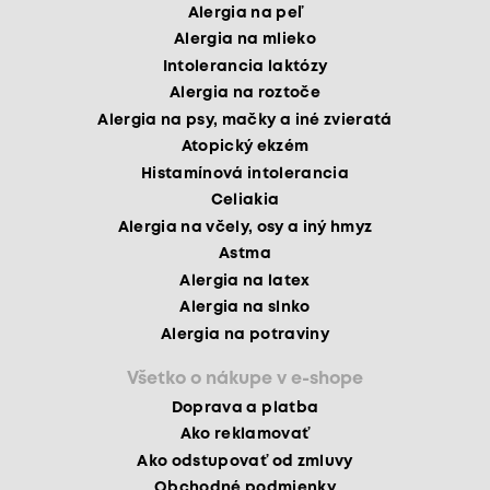
Alergia na peľ
Alergia na mlieko
Intolerancia laktózy
Alergia na roztoče
Alergia na psy, mačky a iné zvieratá
Atopický ekzém
Histamínová intolerancia
Celiakia
Alergia na včely, osy a iný hmyz
Astma
Alergia na latex
Alergia na slnko
Alergia na potraviny
Všetko o nákupe v e-shope
Doprava a platba
Ako reklamovať
Ako odstupovať od zmluvy
Obchodné podmienky