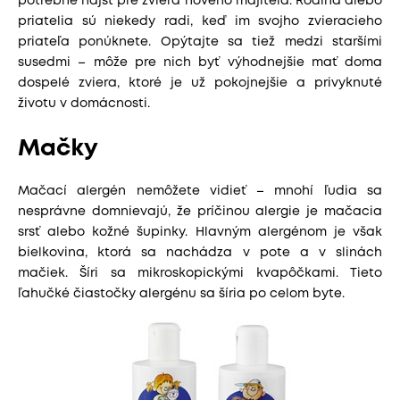
potrebné nájsť pre zviera nového majiteľa. Rodina alebo
priatelia sú niekedy radi, keď im svojho zvieracieho
priateľa ponúknete. Opýtajte sa tiež medzi staršími
susedmi – môže pre nich byť výhodnejšie mať doma
dospelé zviera, ktoré je už pokojnejšie a privyknuté
životu v domácnosti.
Mačky
Mačací alergén nemôžete vidieť – mnohí ľudia sa
nesprávne domnievajú, že príčinou alergie je mačacia
srsť alebo kožné šupinky. Hlavným alergénom je však
bielkovina, ktorá sa nachádza v pote a v slinách
mačiek. Šíri sa mikroskopickými kvapôčkami. Tieto
ľahučké čiastočky alergénu sa šíria po celom byte.