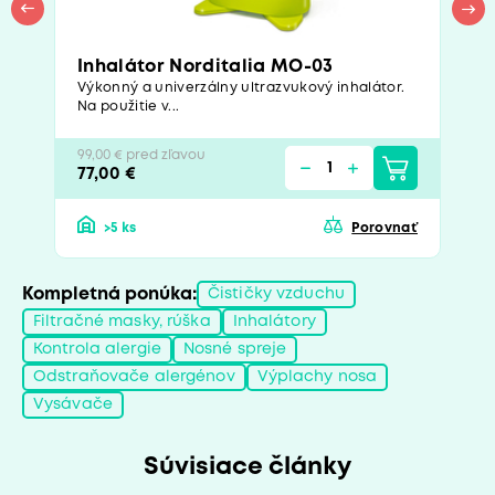
Inhalátor Norditalia MO-03
Výkonný a univerzálny ultrazvukový inhalátor.
Na použitie v...
99,00 € pred zľavou
77,00 €
>5 ks
Porovnať
Kompletná ponúka:
Čističky vzduchu
Filtračné masky, rúška
Inhalátory
Kontrola alergie
Nosné spreje
Odstraňovače alergénov
Výplachy nosa
Vysávače
Súvisiace články