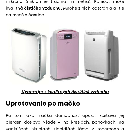
mikróna (mikrón je tisícina milimetra). Pomôcť môže
kvalitná
čistička vzduchu
. Mnohé z nich odstránia aj tie
najmenšie častice.
Vyberajte z kvalitných čističiek vzduchu
Upratovanie po mačke
Po tom, ako mačka domácnosť opustí, zostáva jej
alergén doslova všade – na kreslách, pohovkách, na
vankúšoch, skriniach, tienidlách lámp, v kobercoch a