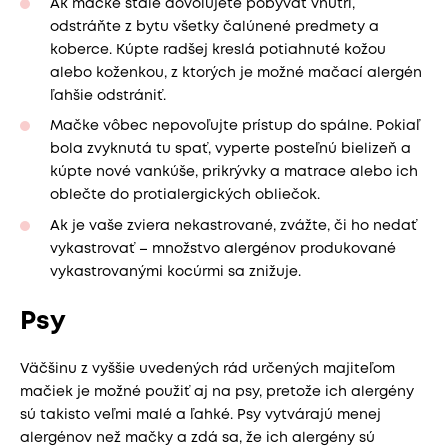
Ak mačke stále dovoľujete pobývať vnútri,
odstráňte z bytu všetky čalúnené predmety a
koberce. Kúpte radšej kreslá potiahnuté kožou
alebo koženkou, z ktorých je možné mačací alergén
ľahšie odstrániť.
Mačke vôbec nepovoľujte prístup do spálne. Pokiaľ
bola zvyknutá tu spať, vyperte posteľnú bielizeň a
kúpte nové vankúše, prikrývky a matrace alebo ich
oblečte do protialergických obliečok.
Ak je vaše zviera nekastrované, zvážte, či ho nedať
vykastrovať – množstvo alergénov produkované
vykastrovanými kocúrmi sa znižuje.
Psy
Väčšinu z vyššie uvedených rád určených majiteľom
mačiek je možné použiť aj na psy, pretože ich alergény
sú takisto veľmi malé a ľahké. Psy vytvárajú menej
alergénov než mačky a zdá sa, že ich alergény sú