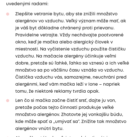
uvedenými radami:
Zlepšite vetranie bytu, aby ste znížili množstvo
alergénov vo vzduchu. Veľký význam môže mať, ak
je váš byt dôkladne chránený proti prievanu.
Pravidelne vetrajte. Vždy nechávajte pootvorené
okno, keď je mačka alebo alergický človek v
miestnosti. Na vyčistenie vzduchu použite čističku
vzduchu. Na mačacie alergény účinkuje veľmi
dobre, pretože sú ľahké, ľahko sa vznesú a ich veľké
množstvo sa po väčšinu času vznáša vo vzduchu.
Čistička vzduchu vás, samozrejme, neuchráni pred
alergénmi, keď vám mačka leží v lone – napriek
tomu, že niektoré reklamy tvrdia opak.
Len čo si mačka začne čistiť srsť, dajte ju von,
pretože počas tejto činnosti produkuje veľké
množstvo alergénov. Zhotovte jej vonkajšiu búdu,
kde môže spať a „umývať sa“. Znížite tak množstvo
alergénov vnútri bytu.