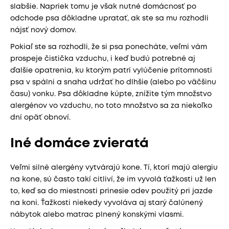
slabšie. Napriek tomu je však nutné domácnosť po
odchode psa dôkladne upratať, ak ste sa mu rozhodli
nájsť nový domov.
Pokiaľ ste sa rozhodli, že si psa ponecháte, veľmi vám
prospeje čistička vzduchu, i keď budú potrebné aj
ďalšie opatrenia, ku ktorým patrí vylúčenie prítomnosti
psa v spálni a snaha udržať ho dlhšie (alebo po väčšinu
času) vonku. Psa dôkladne kúpte, znížite tým množstvo
alergénov vo vzduchu, no toto množstvo sa za niekoľko
dní opäť obnoví.
Iné domáce zvieratá
Veľmi silné alergény vytvárajú kone. Tí, ktorí majú alergiu
na kone, sú často takí citliví, že im vyvolá ťažkosti už len
to, keď sa do miestnosti prinesie odev použitý pri jazde
na koni. Ťažkosti niekedy vyvoláva aj starý čalúnený
nábytok alebo matrac plnený konskými vlasmi.