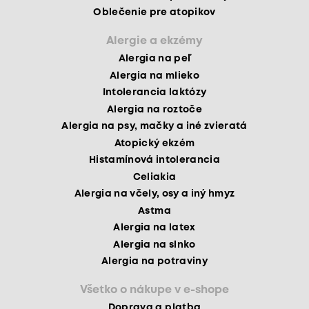
Oblečenie pre atopikov
Alergie a ekzémy
Alergia na peľ
Alergia na mlieko
Intolerancia laktózy
Alergia na roztoče
Alergia na psy, mačky a iné zvieratá
Atopický ekzém
Histamínová intolerancia
Celiakia
Alergia na včely, osy a iný hmyz
Astma
Alergia na latex
Alergia na slnko
Alergia na potraviny
Všetko o nákupe v e-shope
Doprava a platba