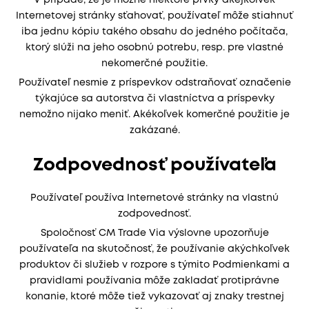
V prípade, že je možné niektoré prvky akejkoľvek
Internetovej stránky sťahovať, používateľ môže stiahnuť
iba jednu kópiu takého obsahu do jedného počítača,
ktorý slúži na jeho osobnú potrebu, resp. pre vlastné
nekomerčné použitie.
Používateľ nesmie z príspevkov odstraňovať označenie
týkajúce sa autorstva či vlastníctva a príspevky
nemožno nijako meniť. Akékoľvek komerčné použitie je
zakázané.
Zodpovednosť používateľa
Používateľ používa Internetové stránky na vlastnú
zodpovednosť.
Spoločnosť CM Trade Via výslovne upozorňuje
používateľa na skutočnosť, že používanie akýchkoľvek
produktov či služieb v rozpore s týmito Podmienkami a
pravidlami používania môže zakladať protiprávne
konanie, ktoré môže tiež vykazovať aj znaky trestnej