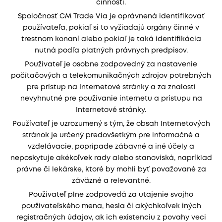
činnosti.
Spoločnosť CM Trade Via je oprávnená identifikovať
používateľa, pokiaľ si to vyžiadajú orgány činné v
trestnom konaní alebo pokiaľ je taká identifikácia
nutná podľa platných právnych predpisov.
Používateľ je osobne zodpovedný za nastavenie
počítačových a telekomunikačných zdrojov potrebných
pre prístup na Internetové stránky a za znalosti
nevyhnutné pre používanie internetu a prístupu na
Internetové stránky.
Používateľ je uzrozumený s tým, že obsah Internetových
stránok je určený predovšetkým pre informačné a
vzdelávacie, poprípade zábavné a iné účely a
neposkytuje akékoľvek rady alebo stanoviská, napríklad
právne či lekárske, ktoré by mohli byť považované za
záväzné a relevantné.
Používateľ plne zodpovedá za utajenie svojho
používateľského mena, hesla či akýchkoľvek iných
registračných údajov, ak ich existenciu z povahy veci