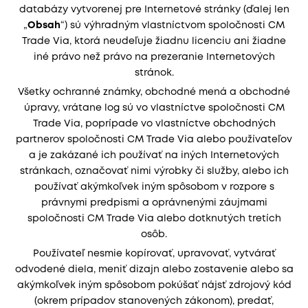
databázy vytvorenej pre Internetové stránky (ďalej len
„
Obsah
“) sú výhradným vlastníctvom spoločnosti CM
Trade Via, ktorá neudeľuje žiadnu licenciu ani žiadne
iné právo než právo na prezeranie Internetových
stránok.
Všetky ochranné známky, obchodné mená a obchodné
úpravy, vrátane log sú vo vlastníctve spoločnosti CM
Trade Via, poprípade vo vlastníctve obchodných
partnerov spoločnosti CM Trade Via alebo používateľov
a je zakázané ich používať na iných Internetových
stránkach, označovať nimi výrobky či služby, alebo ich
používať akýmkoľvek iným spôsobom v rozpore s
právnymi predpismi a oprávnenými záujmami
spoločnosti CM Trade Via alebo dotknutých tretích
osôb.
Používateľ nesmie kopírovať, upravovať, vytvárať
odvodené diela, meniť dizajn alebo zostavenie alebo sa
akýmkoľvek iným spôsobom pokúšať nájsť zdrojový kód
(okrem prípadov stanovených zákonom), predať,