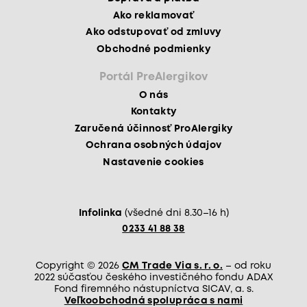
Ako reklamovať
Ako odstupovať od zmluvy
Obchodné podmienky
Portál PreAlergikov
O nás
Kontakty
Zaručená účinnosť ProAlergiky
Ochrana osobných údajov
Nastavenie cookies
Infolinka
(všedné dni 8.30–16 h)
0233 41 88 38
Copyright © 2026
CM Trade Via s. r. o.
– od roku
2022 súčasťou českého investičného fondu ADAX
Fond firemného nástupníctva SICAV, a. s.
Veľkoobchodná spolupráca s nami