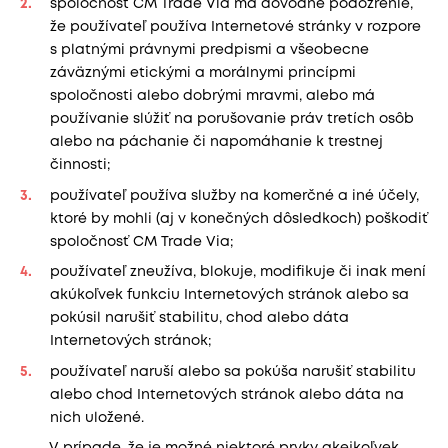
spoločnosť CM Trade Via má dôvodné podozrenie,
že používateľ používa Internetové stránky v rozpore
s platnými právnymi predpismi a všeobecne
záväznými etickými a morálnymi princípmi
spoločnosti alebo dobrými mravmi, alebo má
používanie slúžiť na porušovanie práv tretích osôb
alebo na páchanie či napomáhanie k trestnej
činnosti;
používateľ používa služby na komerčné a iné účely,
ktoré by mohli (aj v konečných dôsledkoch) poškodiť
spoločnosť CM Trade Via;
používateľ zneužíva, blokuje, modifikuje či inak mení
akúkoľvek funkciu Internetových stránok alebo sa
pokúsil narušiť stabilitu, chod alebo dáta
Internetových stránok;
používateľ naruší alebo sa pokúša narušiť stabilitu
alebo chod Internetových stránok alebo dáta na
nich uložené.