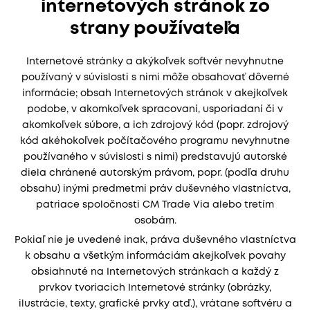
internetových stránok zo
strany používateľa
Internetové stránky a akýkoľvek softvér nevyhnutne
používaný v súvislosti s nimi môže obsahovať dôverné
informácie; obsah Internetových stránok v akejkoľvek
podobe, v akomkoľvek spracovaní, usporiadaní či v
akomkoľvek súbore, a ich zdrojový kód (popr. zdrojový
kód akéhokoľvek počítačového programu nevyhnutne
používaného v súvislosti s nimi) predstavujú autorské
diela chránené autorským právom, popr. (podľa druhu
obsahu) inými predmetmi práv duševného vlastníctva,
patriace spoločnosti CM Trade Via alebo tretím
osobám.
Pokiaľ nie je uvedené inak, práva duševného vlastníctva
k obsahu a všetkým informáciám akejkoľvek povahy
obsiahnuté na Internetových stránkach a každý z
prvkov tvoriacich Internetové stránky (obrázky,
ilustrácie, texty, grafické prvky atď.), vrátane softvéru a