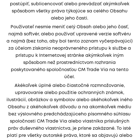
postúpiť, sublicencovať alebo prevádzať akýmkoľvek
spôsobom všetky práva týkajúce sa celého Obsahu
alebo jeho časti.
Používateľ nesmie meniť celý Obsah alebo jeho časť,
najmä softvér, alebo používať upravené verzie softvéru
a najmä (bez toho, aby bol tento zoznam vyčerpávajúci)
za účelom získania neoprávneného prístupu k službe a
prístupu k Internetovej stránke akýmkoľvek iným
spôsobom než prostredníctvom rozhrania
poskytovaného spoločnosťou CM Trade Via na tento
účel.
Akékoľvek úplné alebo čiastočné rozmnožovanie,
upravovanie alebo použitie ochranných známok,
ilustrácií, obrázkov a symbolov alebo akéhokoľvek iného
Obsahu z akéhokoľvek dôvodu a na akomkoľvek médiu
bez výslovného predchádzajúceho písomného súhlasu
spoločnosti CM Trade Via alebo vlastníka príslušných
práv duševného vlastníctva, je prísne zakázané. To isté
platí pre všetky autorské práva, ktoré sa objavujú alebo