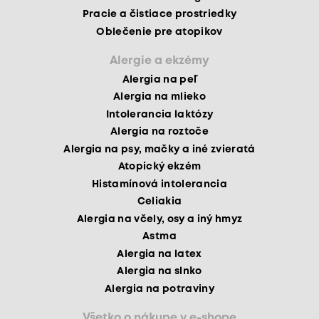
Pracie a čistiace prostriedky
Oblečenie pre atopikov
Alergie a ekzémy
Alergia na peľ
Alergia na mlieko
Intolerancia laktózy
Alergia na roztoče
Alergia na psy, mačky a iné zvieratá
Atopický ekzém
Histamínová intolerancia
Celiakia
Alergia na včely, osy a iný hmyz
Astma
Alergia na latex
Alergia na slnko
Alergia na potraviny
Všetko o nákupe v e-shope