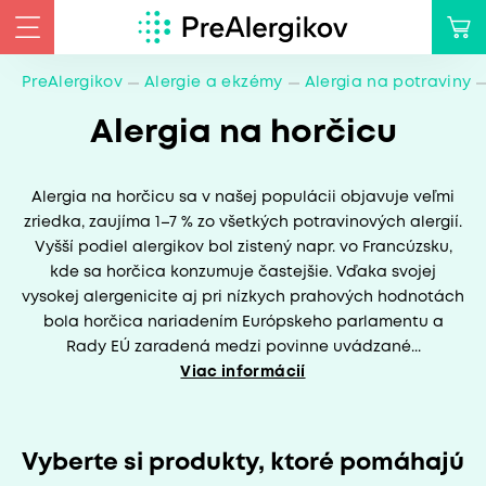
PreAlergikov
Alergie a ekzémy
Alergia na potraviny
Alergia na horčicu
Alergia na horčicu sa v našej populácii objavuje veľmi
zriedka, zaujíma 1–7 % zo všetkých potravinových alergií.
Vyšší podiel alergikov bol zistený napr. vo Francúzsku,
kde sa horčica konzumuje častejšie. Vďaka svojej
vysokej alergenicite aj pri nízkych prahových hodnotách
bola horčica nariadením Európskeho parlamentu a
Rady EÚ zaradená medzi povinne uvádzané...
Viac informácií
Vyberte si produkty, ktoré pomáhajú