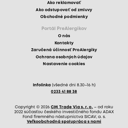
Ako reklamovať
Ako odstupovať od zmluvy
Obchodné podmienky
Portál PreAlergikov
O nás
Kontakty
Zaručená účinnosť ProAlergiky
Ochrana osobných údajov
Nastavenie cookies
Infolinka
(všedné dni 8.30–16 h)
0233 41 88 38
Copyright © 2026
CM Trade Via s. r. o.
– od roku
2022 súčasťou českého investičného fondu ADAX
Fond firemného nástupníctva SICAV, a. s.
Veľkoobchodná spolupráca s nami