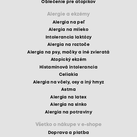
Oblečenie pre atopikov
Alergie a ekzémy
Alergia na peľ
Alergia na mlieko
Intolerancia laktózy
Alergia na roztoče
Alergia na psy, mačky a iné zvieratá
Atopický ekzém
Histamínová intolerancia
Celiakia
Alergia na včely, osy a iný hmyz
Astma
Alergia na latex
Alergia na slnko
Alergia na potraviny
Všetko o nákupe v e-shope
Doprava a platba