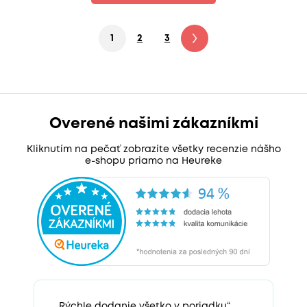
1
2
3
4
5
6
7
Overené našimi zákazníkmi
Kliknutím na pečať zobrazíte všetky recenzie nášho
e-shopu priamo na Heureke
„Rýchle dodanie všetko v poriadku“