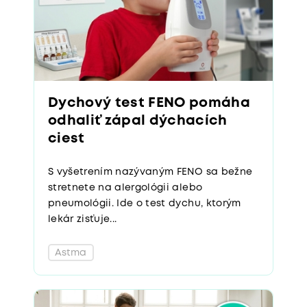
Dychový test FENO pomáha
odhaliť zápal dýchacích
ciest
S vyšetrením nazývaným FENO sa bežne
stretnete na alergológii alebo
pneumológii. Ide o test dychu, ktorým
lekár zisťuje...
Astma