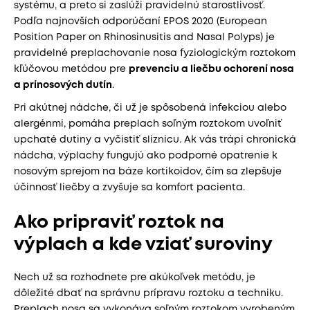
systému, a preto si zaslúži pravidelnú starostlivosť.
Podľa najnovších odporúčaní EPOS 2020 (European
Position Paper on Rhinosinusitis and Nasal Polyps) je
pravidelné preplachovanie nosa fyziologickým roztokom
kľúčovou metódou pre
prevenciu a liečbu ochorení nosa
a prínosových dutín
.
Pri akútnej nádche, či už je spôsobená infekciou alebo
alergénmi, pomáha preplach soľným roztokom uvoľniť
upchaté dutiny a vyčistiť sliznicu. Ak vás trápi chronická
nádcha, výplachy fungujú ako podporné opatrenie k
nosovým sprejom na báze kortikoidov, čím sa zlepšuje
účinnosť liečby a zvyšuje sa komfort pacienta.
Ako pripraviť roztok na
výplach a kde vziať suroviny
Nech už sa rozhodnete pre akúkoľvek metódu, je
dôležité dbať na správnu prípravu roztoku a techniku.
Preplach nosa sa vykonáva soľným roztokom vyrobeným