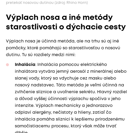
pretekať nosovou dutinou (zdroj: Rhino Horn)
Výplach nosa a iné metódy
starostlivosti o dýchacie cesty
Výplach nosa je účinná metóda, ale na trhu sú aj iné
pomôcky, ktoré pomáhajú so starostlivosťou o nosovú
dutinu. Tu sú rozdiely medzi nimi:
Inhalácia
: Inhalácia pomocou elektrického
inhalátora vytvára jemný aerosól z minerálnej alebo
slanej vody, ktorý sa vdychuje cez masku alebo
nosový nadstavec. Táto metóda je veľmi účinná na
zvlhčenie sliznice a uvoľnenie sekrétu. Hlavný rozdiel
a dôvod vyššej účinnosti výplachu spočíva v jeho
intenzite. Výplach mechanicky a jednorazovo
odplaví alergény, nečistoty a hlieny, zatiaľ čo
inhalácia pomáha sliznici k lepšiemu prirodzenému
samočistiacemu procesu, ktorý však môže trvať
dlhšie.