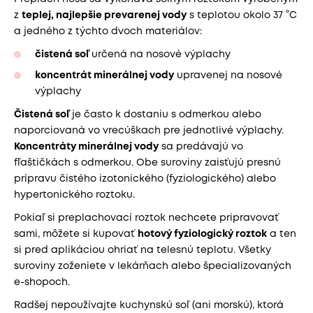
z
teplej, najlepšie prevarenej vody
s teplotou okolo 37 °C
a jedného z týchto dvoch materiálov:
čistená soľ
určená na nosové výplachy
koncentrát minerálnej vody
upravenej na nosové
výplachy
Čistená soľ
je často k dostaniu s odmerkou alebo
naporciovaná vo vrecúškach pre jednotlivé výplachy.
Koncentráty minerálnej vody
sa predávajú vo
fľaštičkách s odmerkou. Obe suroviny zaisťujú presnú
prípravu čistého izotonického (fyziologického) alebo
hypertonického roztoku.
Pokiaľ si preplachovací roztok nechcete pripravovať
sami, môžete si kupovať
hotový fyziologický roztok
a ten
si pred aplikáciou ohriať na telesnú teplotu. Všetky
suroviny zoženiete v lekárňach alebo špecializovaných
e-shopoch.
Radšej nepoužívajte kuchynskú soľ (ani morskú), ktorá