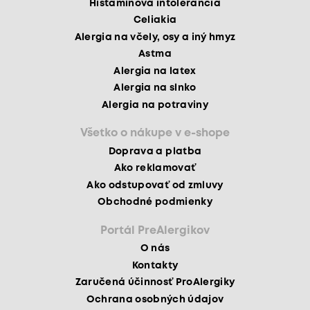
Histamínová intolerancia
Celiakia
Alergia na včely, osy a iný hmyz
Astma
Alergia na latex
Alergia na slnko
Alergia na potraviny
Všetko o nákupe v e-shope
Doprava a platba
Ako reklamovať
Ako odstupovať od zmluvy
Obchodné podmienky
Portál PreAlergikov
O nás
Kontakty
Zaručená účinnosť ProAlergiky
Ochrana osobných údajov