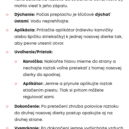
mohlo viesť k jeho zápalu.
Dýchanie:
Počas preplachu je kľúčové
dýchať
ústami
. Vodu neprehĺtajte.
Aplikácia:
Pritlačte aplikátor (nálevku kanvičky
alebo špičku striekačky) k jednej nosovej dierke tak,
aby pevne utesnil otvor.
Uvoľnenie/Prietok:
Kanvička:
Nakloňte hlavu mierne do strany a
nechajte roztok voľne pretekať z hornej nosovej
dierky do spodnej.
Aplikátor:
Jemne a plynule aplikujte roztok
stlačením piestu. Tlak si pritom môžete
regulovať sami.
Dokončenie:
Po pretečení zhruba polovice roztoku
do druhej nosovej dierky postup opakujte aj na
druhej strane.
Vysmrkanie:
Po dokončení jemne vydýchnite vzduch