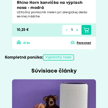
Rhino Horn kanvička na výplach
nosa - modrá
Užitočný pomocník nielen pri alergickej alebo
sennej nádche.
10,25 €
>5 ks
Porovnať
Kompletná ponúka:
Výplachy nosa
Súvisiace články