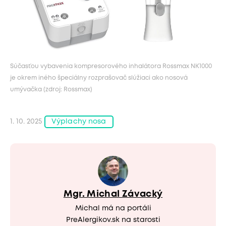
Súčasťou vybavenia kompresorového inhalátora Rossmax NK1000
je okrem iného špeciálny rozprašovač slúžiaci ako nosová
umývačka (zdroj: Rossmax)
1. 10. 2025
Výplachy nosa
Mgr. Michal Závacký
Michal má na portáli
PreAlergikov.sk na starosti