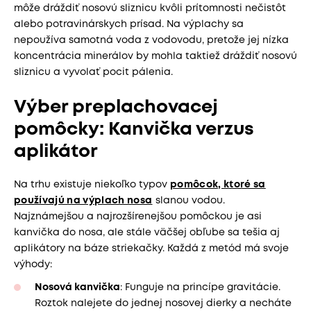
môže dráždiť nosovú sliznicu kvôli prítomnosti nečistôt
alebo potravinárskych prísad. Na výplachy sa
nepoužíva samotná voda z vodovodu, pretože jej nízka
koncentrácia minerálov by mohla taktiež dráždiť nosovú
sliznicu a vyvolať pocit pálenia.
Výber preplachovacej
pomôcky: Kanvička verzus
aplikátor
Na trhu existuje niekoľko typov
pomôcok, ktoré sa
používajú na výplach nosa
slanou vodou.
Najznámejšou a najrozšírenejšou pomôckou je asi
kanvička do nosa, ale stále väčšej obľube sa tešia aj
aplikátory na báze striekačky. Každá z metód má svoje
výhody:
Nosová kanvička
: Funguje na princípe gravitácie.
Roztok nalejete do jednej nosovej dierky a necháte