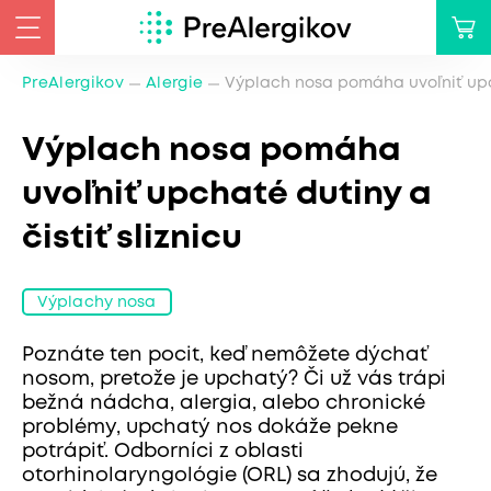
PreAlergikov
Alergie
Výplach nosa pomáha uvoľniť upch
Výplach nosa pomáha
uvoľniť upchaté dutiny a
čistiť sliznicu
Výplachy nosa
Poznáte ten pocit, keď nemôžete dýchať
nosom, pretože je upchatý? Či už vás trápi
bežná nádcha, alergia, alebo chronické
problémy, upchatý nos dokáže pekne
potrápiť. Odborníci z oblasti
otorhinolaryngológie (ORL) sa zhodujú, že