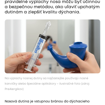
pravidelné výplachy nosa môžu byť účinnou
a bezpečnou metódou, ako uľaviť upchatým
dutinám a zlepšiť kvalitu dýchania.
Na výplachy nosnej dutiny sa najčastejšie používajú nosné
kanvičky alebo špeciálne aplikátory – ilustračné foto (zdroj:
PreAlergikov)
Nosová dutina je vstupnou bránou do dýchacieho