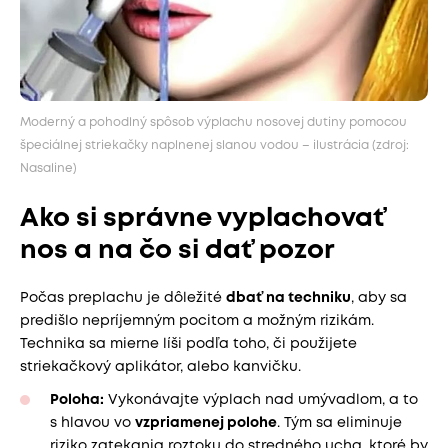
Moderný a pohodlný spôsob výplachu nosovej dutiny pomocou
špeciálnej striekačky naplnenej slanou vodou – ilustrácia (zdroj:
Nasaline)
Ako si správne vyplachovať
nos a na čo si dať pozor
Počas preplachu je dôležité
dbať na techniku
, aby sa
predišlo nepríjemným pocitom a možným rizikám.
Technika sa mierne líši podľa toho, či použijete
striekačkový aplikátor, alebo kanvičku.
Poloha:
Vykonávajte výplach nad umývadlom, a to
s hlavou vo
vzpriamenej polohe
. Tým sa eliminuje
riziko zatekania roztoku do stredného ucha, ktoré by