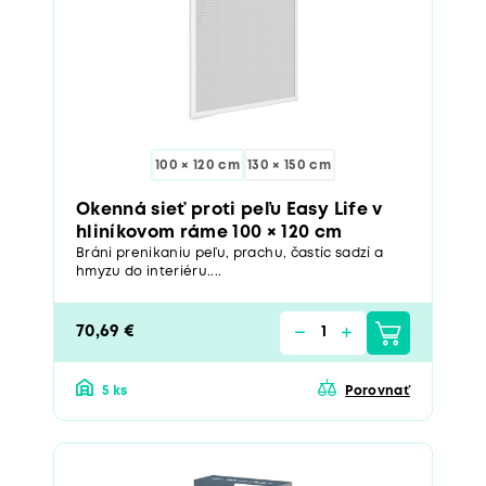
100 × 120 cm
130 × 150 cm
Okenná sieť proti peľu Easy Life v
hliníkovom ráme 100 × 120 cm
Bráni prenikaniu peľu, prachu, častíc sadzí a
hmyzu do interiéru....
70,69 €
5 ks
Porovnať