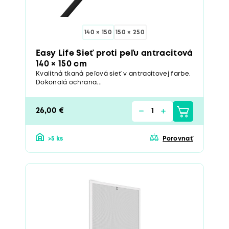
140 × 150
150 × 250
Easy Life Sieť proti peľu antracitová
140 × 150 cm
Kvalitná tkaná peľová sieť v antracitovej farbe.
Dokonalá ochrana...
26,00 €
>5 ks
Porovnať