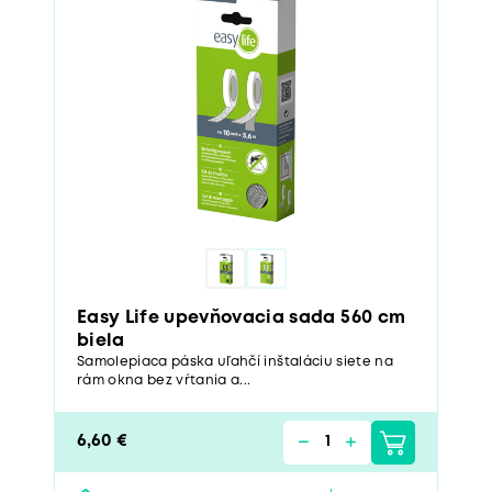
Easy Life upevňovacia sada 560 cm
biela
Samolepiaca páska uľahčí inštaláciu siete na
rám okna bez vŕtania a...
6,60 €