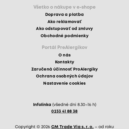
Všetko o nákupe v e-shope
Doprava a platba
Ako reklamovať
Ako odstupovať od zmluvy
Obchodné podmienky
Portál PreAlergikov
O nás
Kontakty
Zaručená účinnosť ProAlergiky
Ochrana osobných údajov
Nastavenie cookies
Infolinka
(všedné dni 8.30–16 h)
0233 41 88 38
Copyright © 2026
CM Trade Via s. r. o.
– od roku