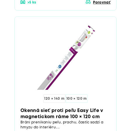
>5 ks
Porovnať
120 × 140 m
100 × 120 m
Okenná sieť proti peľu Easy Life v
magnetickom ráme 100 × 120 cm
Bráni prenikaniu peľu, prachu, častíc sadzí a
hmyzu do interiéru....