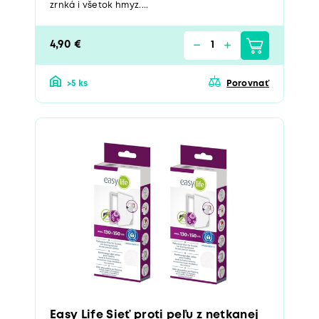
zrnká i všetok hmyz....
4,90 €
>5 ks
Porovnať
Easy Life Sieť proti peľu z netkanej