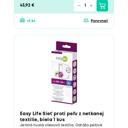
43,92 €
>5 ks
Porovnať
Easy Life Sieť proti peľu z netkanej
textílie, biela 1 kus
Jemná hustá vliesová textília. Odráža peľové