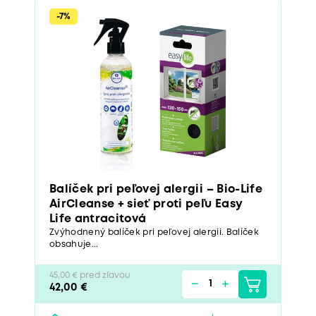
-7%
Balíček pri peľovej alergii – Bio-Life
AirCleanse + sieť proti peľu Easy
Life antracitová
Zvýhodnený balíček pri peľovej alergii. Balíček
obsahuje...
45,00 € pred zľavou
42,00 €