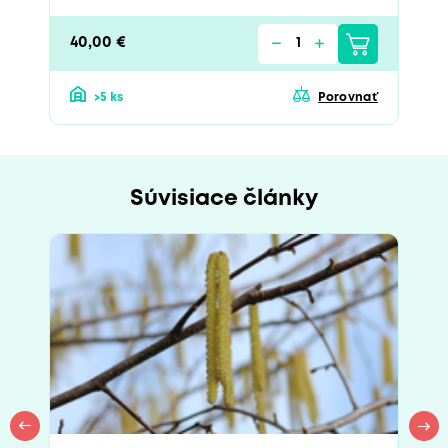
40,00 €
>5 ks
Porovnať
Súvisiace články