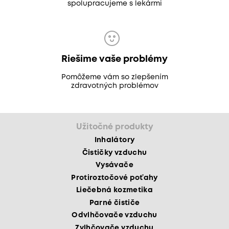
spolupracujeme s lekármi
Riešime vaše problémy
Pomôžeme vám so zlepšením
zdravotných problémov
Užitočné produkty
Inhalátory
Čističky vzduchu
Vysávače
Protiroztočové poťahy
Liečebná kozmetika
Parné čističe
Odvlhčovače vzduchu
Zvlhčovače vzduchu