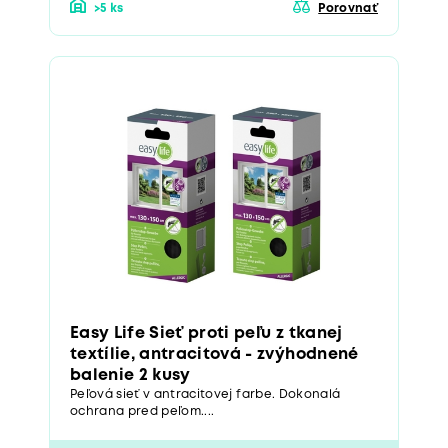
>5 ks
Porovnať
Easy Life Sieť proti peľu z tkanej
textílie, antracitová - zvýhodnené
balenie 2 kusy
Peľová sieť v antracitovej farbe. Dokonalá
ochrana pred peľom....