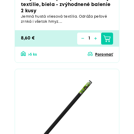
textílie, biela - zvýhodnené balenie
2 kusy
Jemná hustá vliesová textília. Odráža peľové
zrnká i všetok hmyz....
8,60 €
>5 ks
Porovnať