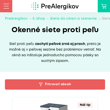
PreAlergikov
E-shop
Siete do okien a tesnenie
Siet
Okenné siete proti peľu
Sieť proti peľu
zachytí peľové zrná aj prach
, preto je
možné aj v peľovej sezóne bez problémov vetrať. Na
okná sa inštaluje jednoducho pomocou pásky so
suchým zipsom.
Filtrovať obsah
Náš tip