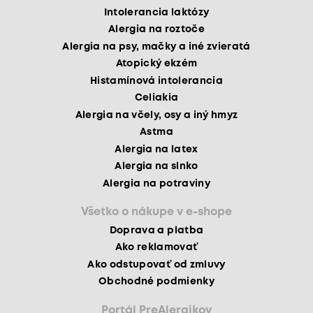
Intolerancia laktózy
Alergia na roztoče
Alergia na psy, mačky a iné zvieratá
Atopický ekzém
Histamínová intolerancia
Celiakia
Alergia na včely, osy a iný hmyz
Astma
Alergia na latex
Alergia na slnko
Alergia na potraviny
Všetko o nákupe v e-shope
Doprava a platba
Ako reklamovať
Ako odstupovať od zmluvy
Obchodné podmienky
Portál PreAlergikov