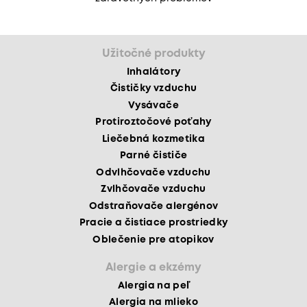
Užitočné produkty
Inhalátory
Čističky vzduchu
Vysávače
Protiroztočové poťahy
Liečebná kozmetika
Parné čističe
Odvlhčovače vzduchu
Zvlhčovače vzduchu
Odstraňovače alergénov
Pracie a čistiace prostriedky
Oblečenie pre atopikov
Alergie a ekzémy
Alergia na peľ
Alergia na mlieko