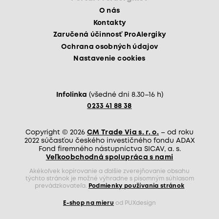
O nás
Kontakty
Zaručená účinnosť ProAlergiky
Ochrana osobných údajov
Nastavenie cookies
Infolinka
(všedné dni 8.30–16 h)
0233 41 88 38
Copyright © 2026
CM Trade Via s. r. o.
– od roku
2022 súčasťou českého investičného fondu ADAX
Fond firemného nástupníctva SICAV, a. s.
Veľkoobchodná spolupráca s nami
Akékoľvek kopírovanie a ďalšie zverejňovanie obsahu
týchto stránok je možné výhradne s písomným súhlasom
prevádzkovateľa.
Podmienky používania stránok
E-shop na mieru
od PUXdesign