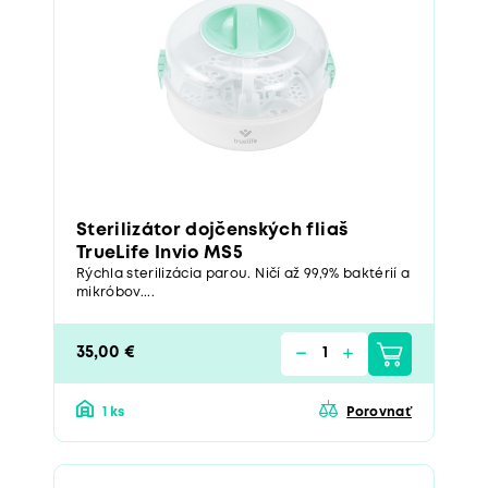
Sterilizátor dojčenských fliaš
TrueLife Invio MS5
Rýchla sterilizácia parou. Ničí až 99,9% baktérií a
mikróbov....
35,00 €
1 ks
Porovnať