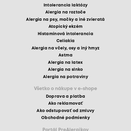
Intolerancia laktózy
Alergia na roztoče
Alergia na psy, mačky a iné zvieratá
Atopický ekzém
Histamínová intolerancia
Celiakia
Alergia na včely, osy a iný hmyz
Astma
Alergia na latex
Alergia na slnko
Alergia na potraviny
Všetko o nákupe v e-shope
Doprava a platba
Ako reklamovať
Ako odstupovať od zmluvy
Obchodné podmienky
Portál PreAlergikov