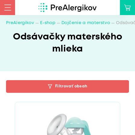
PreAlergikov
E-shop
Dojčenie a materstvo
Odsávač
Odsávačky materského
mlieka
Filtrovať obsah