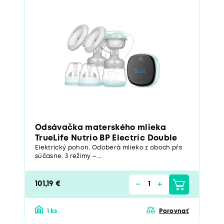
Odsávačka materského mlieka
TrueLife Nutrio BP Electric Double
Elektrický pohon. Odoberá mlieko z oboch pŕs
súčasne. 3 režimy –...
101,19 €
1 ks
Porovnať