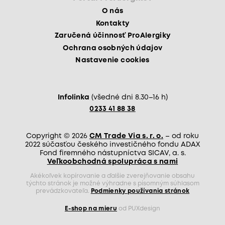
O nás
Kontakty
Zaručená účinnosť ProAlergiky
Ochrana osobných údajov
Nastavenie cookies
Infolinka
(všedné dni 8.30–16 h)
0233 41 88 38
Copyright © 2026
CM Trade Via s. r. o.
– od roku
2022 súčasťou českého investičného fondu ADAX
Fond firemného nástupníctva SICAV, a. s.
Veľkoobchodná spolupráca s nami
Akékoľvek kopírovanie a ďalšie zverejňovanie obsahu
týchto stránok je možné výhradne s písomným súhlasom
prevádzkovateľa.
Podmienky používania stránok
E-shop na mieru
od PUXdesign