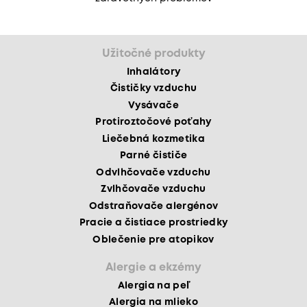
Užitočné produkty
Inhalátory
Čističky vzduchu
Vysávače
Protiroztočové poťahy
Liečebná kozmetika
Parné čističe
Odvlhčovače vzduchu
Zvlhčovače vzduchu
Odstraňovače alergénov
Pracie a čistiace prostriedky
Oblečenie pre atopikov
Alergie a ekzémy
Alergia na peľ
Alergia na mlieko