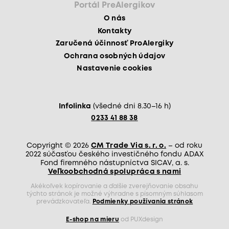
Portál PreAlergikov
O nás
Kontakty
Zaručená účinnosť ProAlergiky
Ochrana osobných údajov
Nastavenie cookies
Infolinka
(všedné dni 8.30–16 h)
0233 41 88 38
Copyright © 2026
CM Trade Via s. r. o.
– od roku
2022 súčasťou českého investičného fondu ADAX
Fond firemného nástupníctva SICAV, a. s.
Veľkoobchodná spolupráca s nami
Akékoľvek kopírovanie a ďalšie zverejňovanie obsahu
týchto stránok je možné výhradne s písomným súhlasom
prevádzkovateľa.
Podmienky používania stránok
E-shop na mieru
od PUXdesign