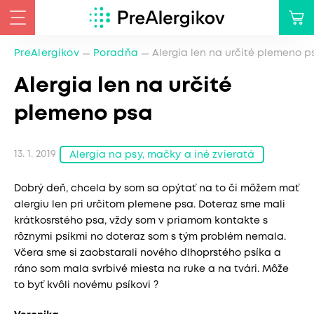
PreAlergikov
Poradňa
Alergia len na určité plemeno p
Alergia len na určité
plemeno psa
13. 1. 2019
Alergia na psy, mačky a iné zvieratá
Dobrý deň, chcela by som sa opýtať na to či môžem mať
alergiu len pri určitom plemene psa. Doteraz sme mali
krátkosrstého psa, vždy som v priamom kontakte s
rôznymi psíkmi no doteraz som s tým problém nemala.
Včera sme si zaobstarali nového dlhoprstého psíka a
ráno som mala svrbivé miesta na ruke a na tvári. Môže
to byť kvôli novému psíkovi ?