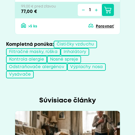
99,00 € pred zľavou
77,00 €
>5 ks
Porovnať
Kompletná ponúka:
Čističky vzduchu
Filtračné masky, rúška
Inhalátory
Kontrola alergie
Nosné spreje
Odstraňovače alergénov
Výplachy nosa
Vysávače
Súvisiace články