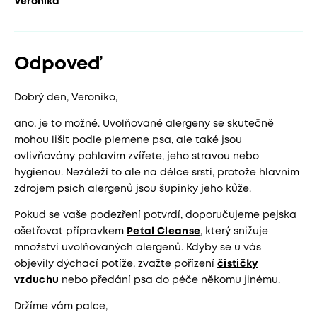
Veronika
Odpoveď
Dobrý den, Veroniko,
ano, je to možné. Uvolňované alergeny se skutečně
mohou lišit podle plemene psa, ale také jsou
ovlivňovány pohlavím zvířete, jeho stravou nebo
hygienou. Nezáleží to ale na délce srsti, protože hlavním
zdrojem psích alergenů jsou šupinky jeho kůže.
Pokud se vaše podezření potvrdí, doporučujeme pejska
ošetřovat přípravkem
Petal Cleanse
, který snižuje
množství uvolňovaných alergenů. Kdyby se u vás
objevily dýchací potíže, zvažte pořízení
čističky
vzduchu
nebo předání psa do péče někomu jinému.
Držíme vám palce,