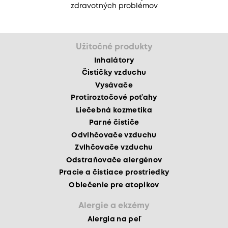
zdravotných problémov
Užitočné produkty
Inhalátory
Čističky vzduchu
Vysávače
Protiroztočové poťahy
Liečebná kozmetika
Parné čističe
Odvlhčovače vzduchu
Zvlhčovače vzduchu
Odstraňovače alergénov
Pracie a čistiace prostriedky
Oblečenie pre atopikov
Alergie a ekzémy
Alergia na peľ