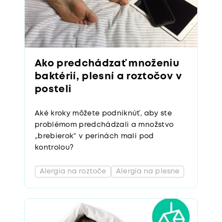
Ako predchádzať množeniu
baktérií, plesní a roztočov v
posteli
Aké kroky môžete podniknúť, aby ste
problémom predchádzali a množstvo
„brebierok“ v perinách mali pod
kontrolou?
Alergia na roztoče
Alergia na plesne