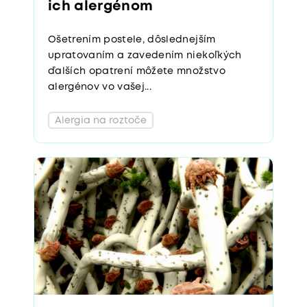
ich alergénom
Ošetrením postele, dôslednejším
upratovaním a zavedením niekoľkých
ďalších opatrení môžete množstvo
alergénov vo vašej...
Alergia na roztoče