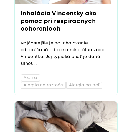
Inhalácia Vincentky ako
pomoc pri respiračných
ochoreniach
Najčastejšie je na inhalovanie
odporúčaná prírodná minerálna voda
Vincentka. Jej typická chuť je daná
silnou...
Astma
Alergia na roztoče
Alergia na peľ