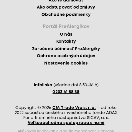
Ako reklamovať
Ako odstupovať od zmluvy
Obchodné podmienky
Portál PreAlergikov
O nás
Kontakty
Zaručená účinnosť ProAlergiky
Ochrana osobných údajov
Nastavenie cookies
Infolinka
(všedné dni 8.30–16 h)
0233 41 88 38
Copyright © 2026
CM Trade Via s. r. o.
– od roku
2022 súčasťou českého investičného fondu ADAX
Fond firemného nástupníctva SICAV, a. s.
Veľkoobchodná spolupráca s nami
Akékoľvek kopírovanie a ďalšie zverejňovanie obsahu