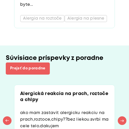
byte...
Alergia na roztoče
Alergia na plesne
Súvisiace príspevky z poradne
Prejsť do poradne
Alergická reakcia na prach, roztoče
a chlpy
ako mam zastavit alergicku reakciu na
prach,roztoce,chlpy??bez liekou.svrbi ma
cele telo.dakujem