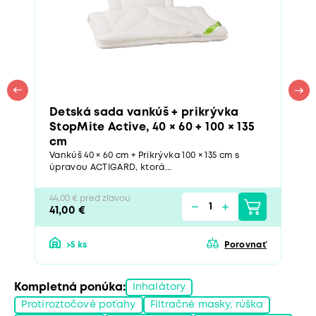
Detská sada vankúš + prikrývka
StopMite Active, 40 × 60 + 100 × 135
cm
Vankúš 40 × 60 cm + Prikrývka 100 × 135 cm s
úpravou ACTIGARD, ktorá...
44,00 € pred zľavou
41,00 €
>5 ks
Porovnať
Kompletná ponúka:
Inhalátory
Protiroztočové poťahy
Filtračné masky, rúška