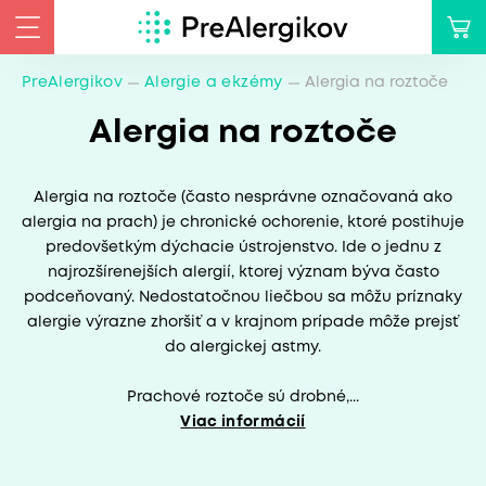
PreAlergikov
Alergie a ekzémy
Alergia na roztoče
Alergia na roztoče
Alergia na roztoče (často nesprávne označovaná ako
alergia na prach) je chronické ochorenie, ktoré postihuje
predovšetkým dýchacie ústrojenstvo. Ide o jednu z
najrozšírenejších alergií, ktorej význam býva často
podceňovaný. Nedostatočnou liečbou sa môžu príznaky
alergie výrazne zhoršiť a v krajnom prípade môže prejsť
do alergickej astmy.
Prachové roztoče sú drobné,...
Viac informácií