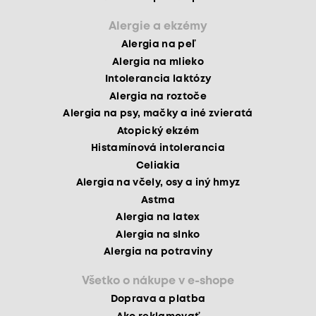
Alergie a ekzémy
Alergia na peľ
Alergia na mlieko
Intolerancia laktózy
Alergia na roztoče
Alergia na psy, mačky a iné zvieratá
Atopický ekzém
Histamínová intolerancia
Celiakia
Alergia na včely, osy a iný hmyz
Astma
Alergia na latex
Alergia na slnko
Alergia na potraviny
Všetko o nákupe v e-shope
Doprava a platba