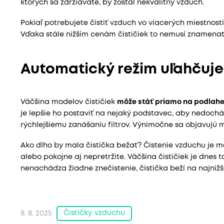
ktorých sa zdržiavate, by zostal nekvalitný vzduch.
Pokiaľ potrebujete čistiť vzduch vo viacerých miestnost
Vďaka stále nižším cenám čističiek to nemusí znamenať
Automatický režim uľahčuje
Väčšina modelov čističiek
môže stáť priamo na podlah
je lepšie ho postaviť na nejaký podstavec, aby nedoch
rýchlejšiemu zanášaniu filtrov. Výnimočne sa objavujú m
Ako dlho by mala čistička bežať? Čistenie vzduchu je m
alebo pokojne aj nepretržite. Väčšina čističiek je dnes 
nenachádza žiadne znečistenie, čistička beží na najniž
Čističky vzduchu
8. 8. 2025