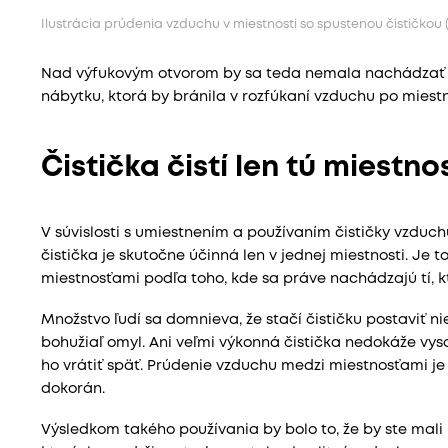
Ilustrácia prúdenia vzduchu v miestnosti so spustenou čističkou (
Nad výfukovým otvorom by sa teda nemala nachádzať ž
nábytku, ktorá by bránila v rozfúkaní vzduchu po miestn
Čistička čistí len tú miestno
V súvislosti s umiestnením a používaním čističky vzduch
čistička je skutočne účinná len v jednej miestnosti. Je t
miestnosťami podľa toho, kde sa práve nachádzajú tí, kto
Množstvo ľudí sa domnieva, že stačí čističku postaviť ni
bohužiaľ omyl. Ani veľmi výkonná čistička nedokáže vysa
ho vrátiť späť. Prúdenie vzduchu medzi miestnosťami je 
dokorán.
Výsledkom takého používania by bolo to, že by ste mali p