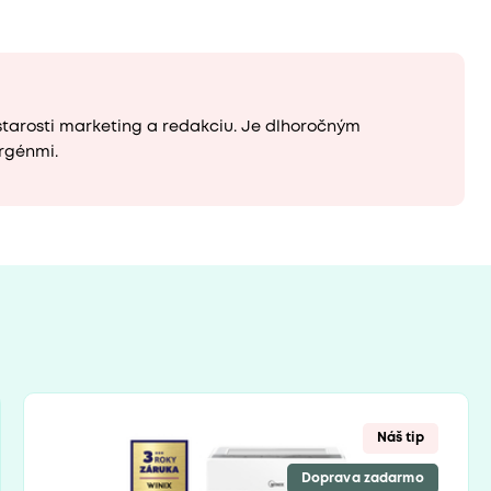
starosti marketing a redakciu. Je dlhoročným
rgénmi.
Náš tip
Doprava zadarmo