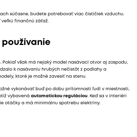
iach súčasne, budete potrebovať viac čističiek vzduchu.
 veľkú finančnú záťaž.
 používanie
e
. Pokiaľ však má nejaký model nasávací otvor aj zospodu,
ádzalo k nasávaniu hrubých nečistôt z podlahy a
odely, ktoré je možné zavesiť na stenu.
ožné vykonávať buď po dobu prítomnosti ľudí v miestnosti,
totiž vybavená
automatickou reguláciou
. Keď sa v interiéri
šie otáčky a má minimálnu spotrebu elektriny.