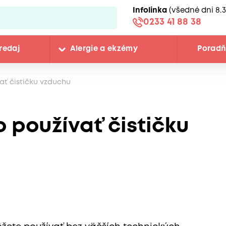
Infolinka
(všedné dni 8.3
0233 41 88 38
redaj
Alergie a ekzémy
Porad
ať čističku vzduchu
 používať čističku