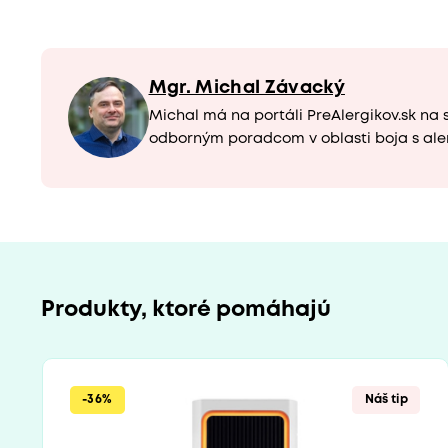
Mgr. Michal Závacký
Michal má na portáli PreAlergikov.sk na 
odborným poradcom v oblasti boja s ale
Produkty, ktoré pomáhajú
-36%
Náš tip