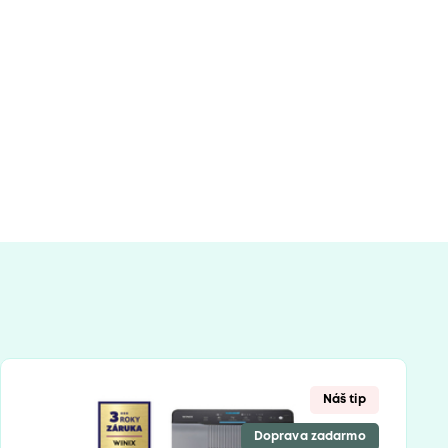
Náš tip
Doprava zadarmo