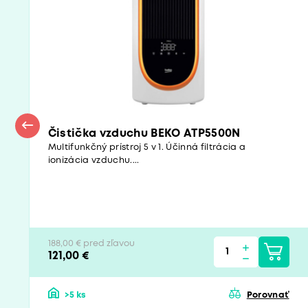
Čistička vzduchu BEKO ATP5500N
Multifunkčný prístroj 5 v 1. Účinná filtrácia a
ionizácia vzduchu....
188,00 € pred zľavou
121,00 €
>5 ks
Porovnať