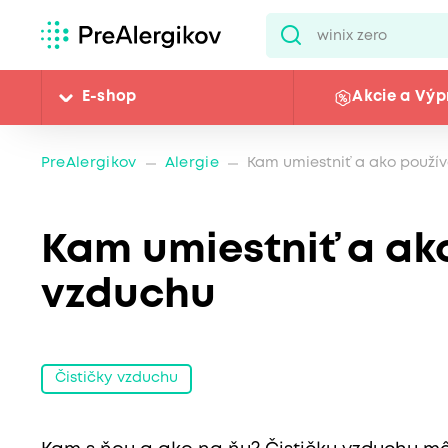
E-shop
Akcie a Výp
PreAlergikov
Alergie
Kam umiestniť a ako použív
Kam umiestniť a ako
vzduchu
Čističky vzduchu