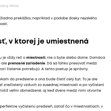
zdroj: Winix)
iadna prekážka, napríklad v podobe dosky nejakého
osti.
sť, v ktorej je umiestnená
u je vždy reč o
miestnosti
, nie o byte alebo dome. Domáca
o ale
prenosné zariadenie
. Dá sa ľahko presúvať medzi
rí čistenie potrebujú. A tento postup je správny.
ekam do predsiene a ona bude čistiť celý byt. To je ale
ť znečistený vzduch zo susednej miestnosti a po vyčistení
totiž veľmi obmedzené, aj keď dvere medzi nimi otvoríte
erfektne vyčistenú predsieň, zatiaľ čo v miestnostiach, v