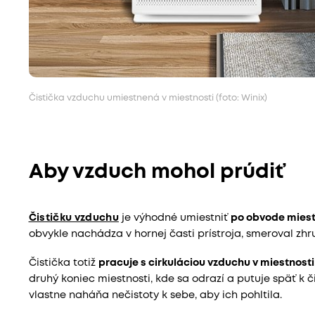
Čistička vzduchu umiestnená v miestnosti (foto: Winix)
Aby vzduch mohol prúdiť
Čističku vzduchu
je výhodné umiestniť
po obvode miest
obvykle nachádza v hornej časti prístroja, smeroval zhr
Čistička totiž
pracuje s cirkuláciou vzduchu v miestnosti
druhý koniec miestnosti, kde sa odrazí a putuje späť k či
vlastne naháňa nečistoty k sebe, aby ich pohltila.