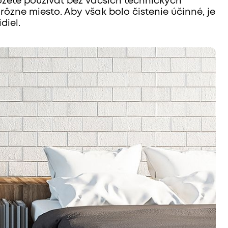
žete používať bez väčších technických
 rôzne miesto. Aby však bolo čistenie účinné, je
diel.