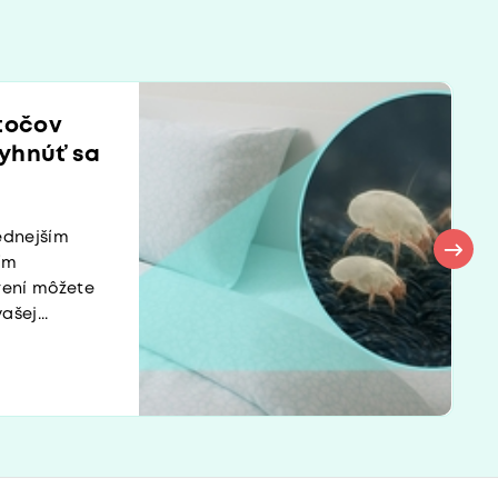
ztočov
yhnúť sa
ednejším
ím
rení môžete
šej...