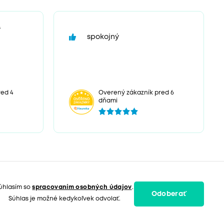
“
spokojný
ed 4
Overený zákazník pred 6
dňami
úhlasím so
spracovaním osobných údajov
.
Odoberať
Súhlas je možné kedykoľvek odvolať.