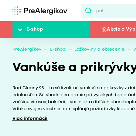
E-shop
Akcie a Výp
PreAlergikov
E-shop
Lôžkoviny a oblečenie
V
Vankúše a prikrývky
Rad Cleany 95 – to sú kvalitné vankúše a prikrývky z d
odolnosťou. Sú vhodné na pranie pri vysokých teplotách, 
väčšinu vírusov, baktérií, kvasiniek a ďalších chorobopl
Vďaka svojim vlastnostiam spĺňajú požiadavky kladené..
Viac informácií