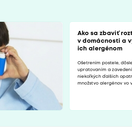
Ako sa zbaviť ro
v domácnosti a v
ich alergénom
Ošetrením postele, dôsl
upratovaním a zaveden
niekoľkých ďalších opat
množstvo alergénov vo va