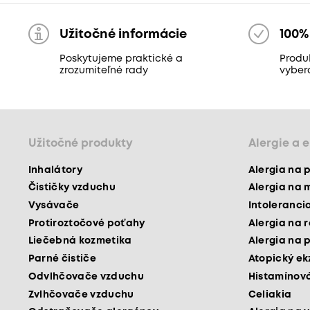
Užitočné informácie
100%
Poskytujeme praktické a
Produk
zrozumiteľné rady
vyber
Užitočné produkty
Alergie a 
Inhalátory
Alergia na 
Čističky vzduchu
Alergia na 
Vysávače
Intoleranci
Protiroztočové poťahy
Alergia na 
Liečebná kozmetika
Alergia na 
Parné čističe
Atopický e
Odvlhčovače vzduchu
Histamínová
Zvlhčovače vzduchu
Celiakia