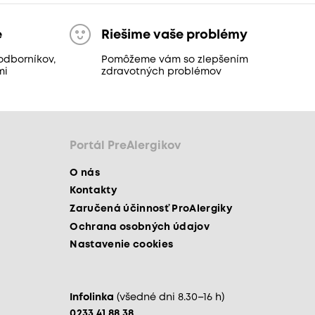
e
Riešime vaše problémy
odborníkov,
Pomôžeme vám so zlepšením
mi
zdravotných problémov
Portál PreAlergikov
O nás
Kontakty
Zaručená účinnosť ProAlergiky
Ochrana osobných údajov
Nastavenie cookies
Infolinka
(všedné dni 8.30–16 h)
0233 41 88 38