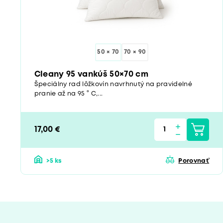
50 × 70
70 × 90
Cleany 95 vankúš 50×70 cm
Špeciálny rad lôžkovín navrhnutý na pravidelné
pranie až na 95 ° C,...
17,00 €
>5 ks
Porovnať