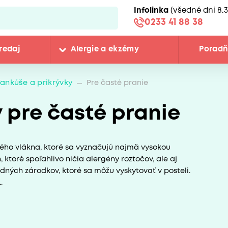
Infolinka
(všedné dni 8.3
0233 41 88 38
redaj
Alergie a ekzémy
Porad
ankúše a prikrývky
Pre časté pranie
 pre časté pranie
utého vlákna, ktoré sa vyznačujú najmä vysokou
ktoré spoľahlivo ničia alergény roztočov, ale aj
odných zárodkov, ktoré sa môžu vyskytovať v posteli.
.