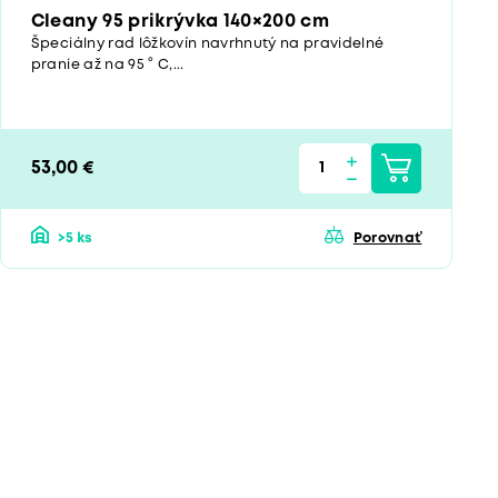
Cleany 95 prikrývka 140×200 cm
Špeciálny rad lôžkovín navrhnutý na pravidelné
pranie až na 95 ° C,...
53,00 €
>5 ks
Porovnať