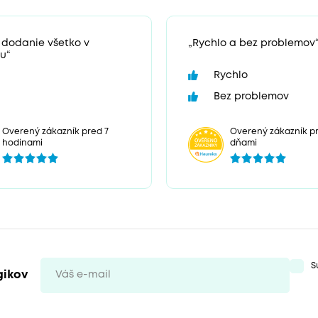
 dodanie všetko v
„Rychlo a bez problemov
u“
Rychlo
Bez problemov
Overený zákazník pr
Overený zákazník pred 7
dňami
hodinami
S
gikov