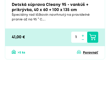
Detská súprava Cleany 95 - vankúš +
prikrývka, 40 x 60 + 100 x 135 cm
Špeciálny rad lôžkovín navrhnutý na pravidelné
pranie až na 95 ° C,...
41,00 €
>5 ks
Porovnať