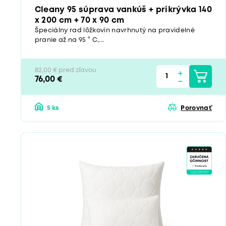
Cleany 95 súprava vankúš + prikrývka 140
x 200 cm + 70 x 90 cm
Špeciálny rad lôžkovín navrhnutý na pravidelné
pranie až na 95 ° C,...
82,00 € pred zľavou
76,00 €
5 ks
Porovnať