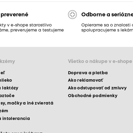
 preverené
Odborne a seriózn
ty v e-shope starostlivo
Opierame sa o znalosti 
áme, preverujeme a testujeme
spolupracujeme s lekár
ekzémy
Všetko o nákupe v e-shope
peľ
Doprava a platba
mlieko
Ako reklamovať
a laktózy
Ako odstupovať od zmluvy
roztoče
Obchodné podmienky
psy, mačky a iné zvieratá
kzém
 intolerancia