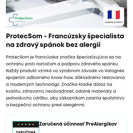
ProtecSom - Francúzsky špecialista
na zdravý spánok bez alergií
ProtecSom je francúzska značka špecializujúca sa na
ochranu proti roztočom a podporu zdravého spánku.
Každý produkt vzniká vo výrobnom závode vo Valognes
spojením odborného know-how, dôkladného testovania
a moderných technológií. Značka kladie dôraz na
kvalitu, zdravotnú nezávadnosť, odolné materiály a
jednoduchú údržbu, aby zákazníkom zaistila spoľahlivú
a bezpečnú ochranu pred alergénmi.
Zaručená účinnosť PreAlergikov