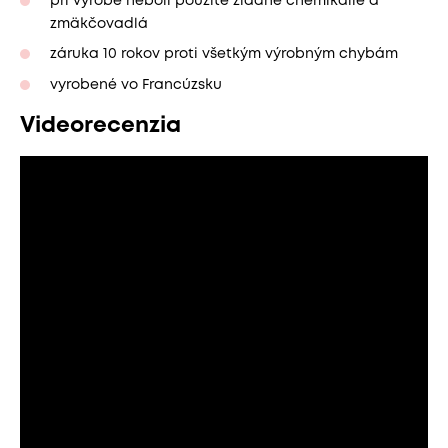
pri výrobe neboli použité žiadne chemikálie a
zmäkčovadlá
záruka 10 rokov proti všetkým výrobným chybám
vyrobené vo Francúzsku
Videorecenzia