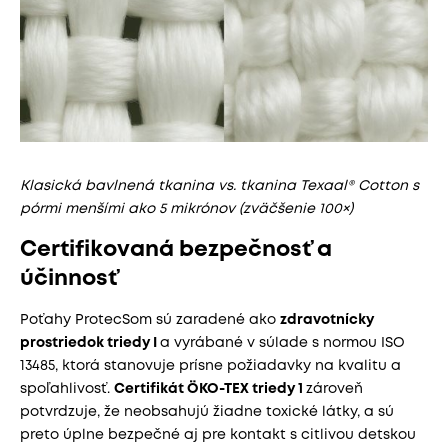
Klasická bavlnená tkanina vs. tkanina Texaal® Cotton s
pórmi menšími ako 5 mikrónov (zväčšenie 100×)
Certifikovaná bezpečnosť a
účinnosť
Poťahy ProtecSom sú zaradené ako
zdravotnícky
prostriedok triedy I
a vyrábané v súlade s normou ISO
13485, ktorá stanovuje prísne požiadavky na kvalitu a
spoľahlivosť.
Certifikát ÖKO-TEX triedy 1
zároveň
potvrdzuje, že neobsahujú žiadne toxické látky, a sú
preto úplne bezpečné aj pre kontakt s citlivou detskou