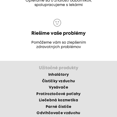
Opierame sa o znalosti odborníkov,
spolupracujeme s lekármi
Riešime vaše problémy
Pomôžeme vám so zlepšením
zdravotných problémov
Užitočné produkty
Inhalátory
Čističky vzduchu
Vysávače
Protiroztočové poťahy
Liečebná kozmetika
Parné čističe
Odvlhčovače vzduchu