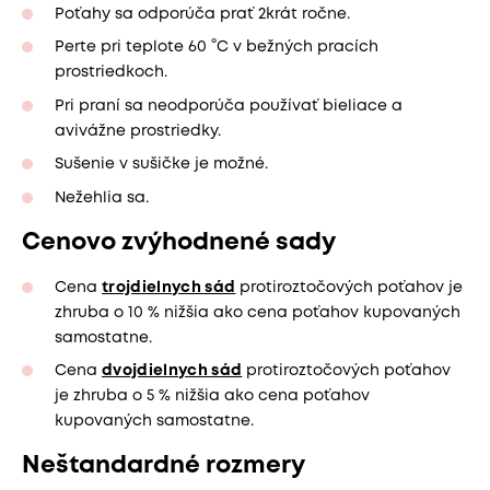
Poťahy sa odporúča prať 2krát ročne.
Perte pri teplote 60 °C v bežných pracích
prostriedkoch.
Pri praní sa neodporúča používať bieliace a
avivážne prostriedky.
Sušenie v sušičke je možné.
Nežehlia sa.
Cenovo zvýhodnené sady
Cena
trojdielnych sád
protiroztočových poťahov je
zhruba o 10 % nižšia ako cena poťahov kupovaných
samostatne.
Cena
dvojdielnych sád
protiroztočových poťahov
je zhruba o 5 % nižšia ako cena poťahov
kupovaných samostatne.
Neštandardné rozmery