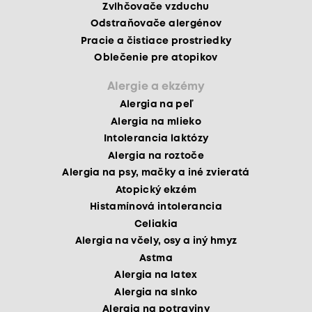
Zvlhčovače vzduchu
Odstraňovače alergénov
Pracie a čistiace prostriedky
Oblečenie pre atopikov
Alergie a ekzémy
Alergia na peľ
Alergia na mlieko
Intolerancia laktózy
Alergia na roztoče
Alergia na psy, mačky a iné zvieratá
Atopický ekzém
Histamínová intolerancia
Celiakia
Alergia na včely, osy a iný hmyz
Astma
Alergia na latex
Alergia na slnko
Alergia na potraviny