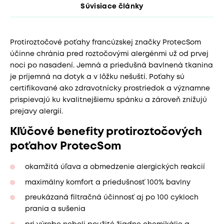
Súvisiace články
Protiroztočové poťahy francúzskej značky ProtecSom
účinne chránia pred roztočovými alergénmi už od prvej
noci po nasadení. Jemná a priedušná bavlnená tkanina
je príjemná na dotyk a v lôžku nešuští. Poťahy sú
certifikované ako zdravotnícky prostriedok a významne
prispievajú ku kvalitnejšiemu spánku a zároveň znižujú
prejavy alergií.
Kľúčové benefity protiroztočových
poťahov ProtecSom
okamžitá úľava a obmedzenie alergických reakcií
maximálny komfort a priedušnosť 100% bavlny
preukázaná filtračná účinnosť aj po 100 cykloch
prania a sušenia