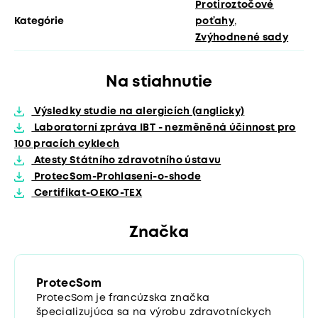
Protiroztočové
Kategórie
poťahy
,
Zvýhodnené sady
Na stiahnutie
Výsledky studie na alergicích (anglicky)
Laboratorní zpráva IBT - nezměněná účinnost pro
100 pracích cyklech
Atesty Státního zdravotního ústavu
ProtecSom-Prohlaseni-o-shode
Certifikat-OEKO-TEX
Značka
ProtecSom
ProtecSom je francúzska značka
špecializujúca sa na výrobu zdravotníckych