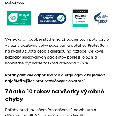
pokožkou.
Výsledky dlhodobej štúdie na 52 pacientoch potvrdzujú
výrazný pozitívny vplyv používania poťahov ProtecSom
na kvalitu života osôb s alergiou na roztoče. Celkové
príznaky sledovaných pacientov poklesli o 62 % a
konkrétne dýchacie ťažkosti dokonca o 69 %.
Poťahy aktívne odporúča rad alergológov ako jedno z
najdôležitejších protiroztočových opatrení.
Záruka 10 rokov na všetky výrobné
chyby
Poťahy proti roztočom ProtecSom sú navrhnuté s
dôrazom na dlhú životnosť a vysokú kvalitu