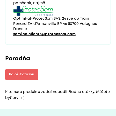
pomôcok, najmä...
OptimHal-ProtecSom SAS, 24 rue du Train
Renard ZA d’Armanville BP 46 50700 Valognes
Francie
service.clients@protecsom.com
Poradňa
Položiť otázku
K tomuto produktu zatiaľ nepadli žiadne otázky. Môžete
byť prví. :-)