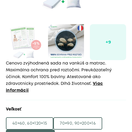
Cenovo zvýhodnená sada na vankúš a matrac.
Maximálna ochrana pred roztočmi. Preukázateľný
účinok. Komfort 100% bavlny. Atestované ako
zdravotnícky prostriedok. Dlhá životnosť.
Viac
informácií
Veľkosť
40×60, 60×120×15
70×90, 90×200×16