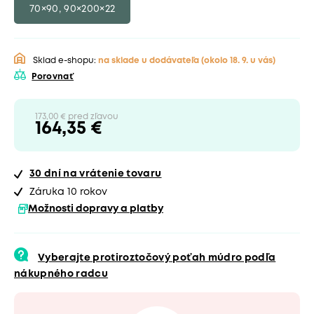
70×90, 90×200×22
Sklad e-shopu:
na sklade u dodávateľa
(okolo 18. 9. u vás)
Porovnať
173,00 € pred zľavou
164,35 €
30 dní
na vrátenie tovaru
Záruka 10 rokov
Možnosti dopravy a platby
Vyberajte protiroztočový poťah múdro podľa
nákupného radcu