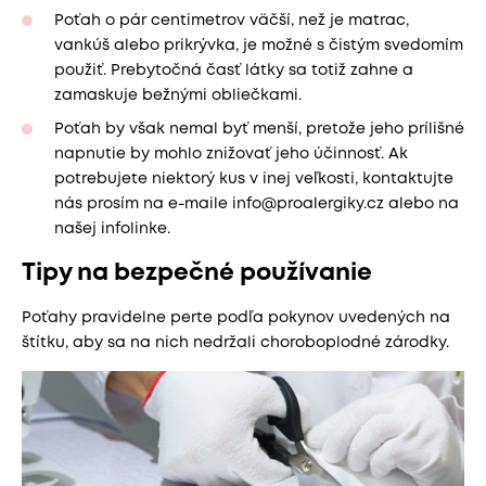
Poťah o pár centimetrov väčší, než je matrac,
vankúš alebo prikrývka, je možné s čistým svedomím
použiť. Prebytočná časť látky sa totiž zahne a
zamaskuje bežnými obliečkami.
Poťah by však nemal byť menší, pretože jeho prílišné
napnutie by mohlo znižovať jeho účinnosť. Ak
potrebujete niektorý kus v inej veľkosti, kontaktujte
nás prosím na e-maile info@proalergiky.cz alebo na
našej infolinke.
Tipy na bezpečné používanie
Poťahy pravidelne perte podľa pokynov uvedených na
štítku, aby sa na nich nedržali choroboplodné zárodky.