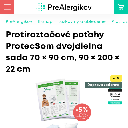
PreAlergikov
E-shop
Lôžkoviny a oblečenie
Protiro
Protiroztočové poťahy
ProtecSom dvojdielna
sada 70 × 90 cm, 90 × 200 ×
22 cm
-5%
Doprava zadarmo