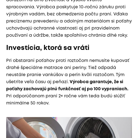
spracovania. Výrobca poskytuje 10-ročnú záruku proti
výrobným vadám, bez obmedzenia počtu praní. Vďaka
precíznemu prevedeniu a odolným materiálom si poťahy
uchovávajú ochranné vlastnosti aj pri pravidelnom
používaní a údržbe, takže spoľahlivo chránia dlhé roky.
Investícia, ktorá sa vráti
Pri obstaraní poťahov proti roztočom nemusíte kupovať
drahé špeciálne matrace ani periny. Tiež odpadá
neustále pranie vankúšov a perín kvôli roztočom. Tým
ušetríte veľa času aj peňazí.
Výrobca garantuje, že si
poťahy zachovajú plnú funkčnosť aj po 100 vypraniach.
Pri odporúčanom praní 2× ročne vám teda budú slúžiť
minimálne 50 rokov.