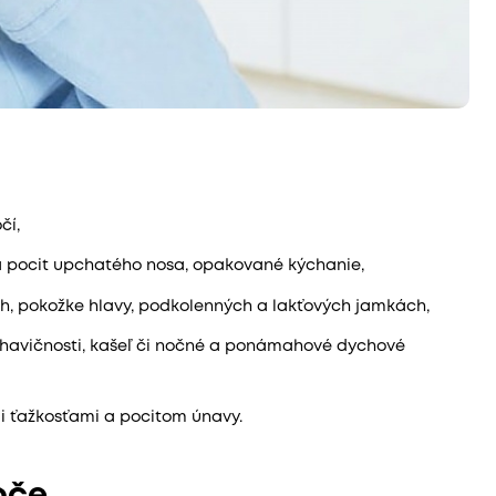
čí,
 pocit upchatého nosa, opakované kýchanie,
ch, pokožke hlavy, podkolenných a lakťových jamkách,
chavičnosti, kašeľ či nočné a ponámahové dychové
i ťažkosťami a pocitom únavy.
oče