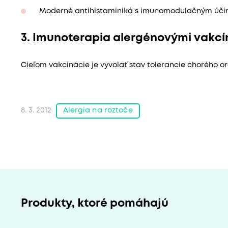
Moderné antihistaminiká s imunomodulačným úči
3. Imunoterapia alergénovými vakc
Cieľom vakcinácie je vyvolať stav tolerancie chorého or
Alergia na roztoče
8. 3. 2012
Produkty, ktoré pomáhajú