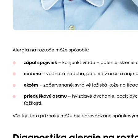
Alergia na roztoče môže spôsobiť:
zápal spojiviek
– konjunktivitídu – pálenie, slzenie o
nádchu
– vodnatá nádcha, pálenie v nose a najmä
ekzém
– začervenané, svrbivé ložiská kože na líca
prieduškovú astmu
– hvízdavé dýchanie, pocit dý
ťažkosti.
Všetky tieto príznaky môžu byť sprevádzané spánkovým
Diagnostika alergie na rozt