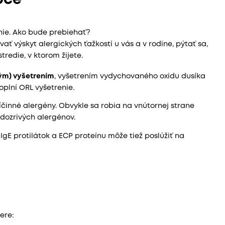
enie. Ako bude prebiehať?
vať výskyt alergických ťažkostí u vás a v rodine, pýtať sa,
tredie, v ktorom žijete.
ým) vyšetrením
, vyšetrením vydychovaného oxidu dusíka
plní ORL vyšetrenie.
ríčinné alergény. Obvykle sa robia na vnútornej strane
odozrivých alergénov.
E protilátok a ECP proteínu môže tiež poslúžiť na
ere: