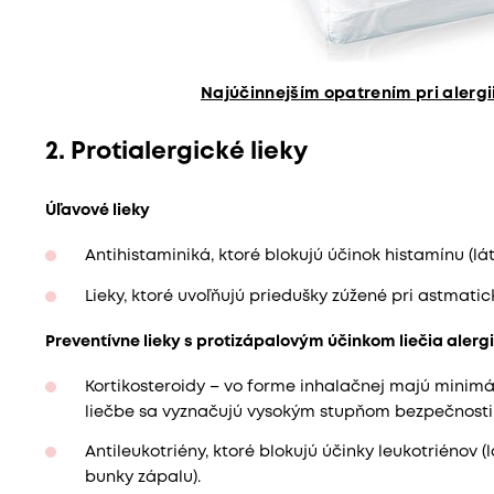
Najúčinnejším opatrením pri alergi
2. Protialergické lieky
Úľavové lieky
Antihistaminiká, ktoré blokujú účinok histamínu (látk
Lieky, ktoré uvoľňujú priedušky zúžené pri astmati
Preventívne lieky s protizápalovým účinkom liečia alerg
Kortikosteroidy – vo forme inhalačnej majú minimá
liečbe sa vyznačujú vysokým stupňom bezpečnosti
Antileukotriény, ktoré blokujú účinky leukotriénov (l
bunky zápalu).