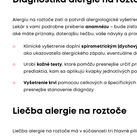
Alergiu na roztoče zistí a potvrdí alergiologické vyšetr
Lekár s vami podrobne preberie
anamnézu
– bude zisťo
aké máte príznaky, doterajšiu liečbu, vaše návyky a pros
Klinické vyšetrenie doplní
spirometrickým (dychov
ako ukazovateľa alergického zápalu, eventuálne do
Urobí
kožné testy
, ktoré pomôžu presnejšie určiť p
predlaktia, kam sa aplikujú kvapky jednotlivých p
Vyšetrenie krvi
pomocou celkových a špecifických Ig
presnejšie stanovenie diagnózy.
Liečba alergie na roztoče
Liečba alergie na roztoče má v súčasnosti tri hlavné pili