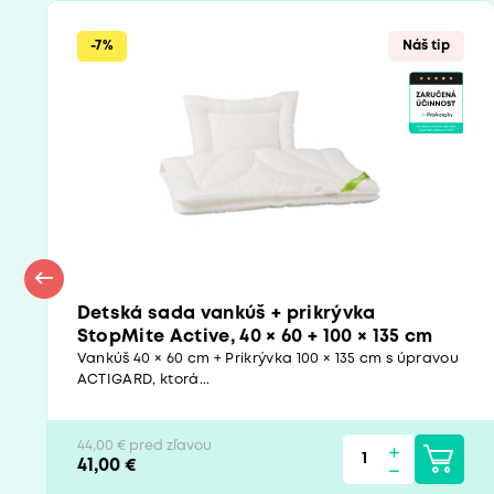
-7%
Náš tip
Detská sada vankúš + prikrývka
StopMite Active, 40 × 60 + 100 × 135 cm
Vankúš 40 × 60 cm + Prikrývka 100 × 135 cm s úpravou
ACTIGARD, ktorá...
44,00 € pred zľavou
41,00 €