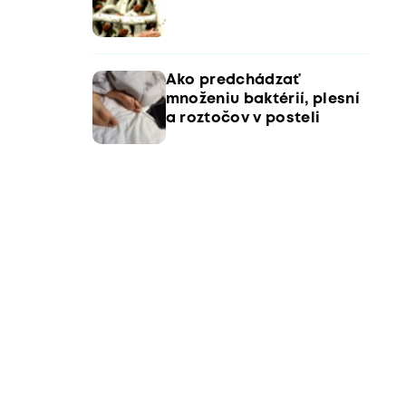
Ako predchádzať
množeniu baktérií, plesní
a roztočov v posteli