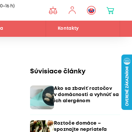
0–16 h)
ňa
Kontakty
Súvisiace články
Ako sa zbaviť roztočov
v domácnosti a vyhnúť sa
ich alergénom
Roztoče domáce –
spoznajte nepriateľa