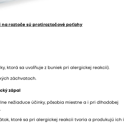
i na roztoče sú protiroztočové po­ťahy
y, ktorá sa uvoľňuje z buniek pri alergickej reakcii).
ckých záchvatoch.
ický zápal
lne nežiaduce účinky, pôsobia miestne a i pri dlhodobej
.
átok, ktoré sa pri alergickej reakcii tvoria a produkujú ich i