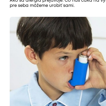
Ako sa alergia prejavuje. Čo nás čaká na vy
pre seba môžeme urobiť sami.