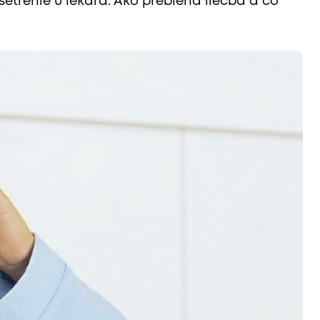
šetrenie u lekára. Ako prebieha liečba a čo