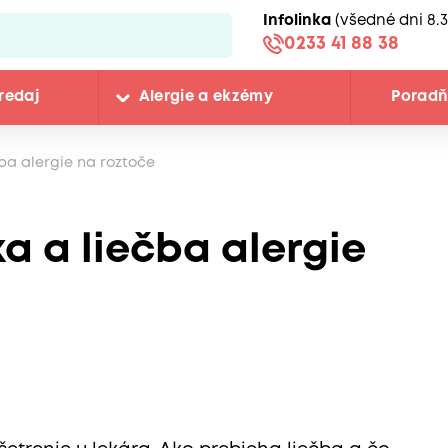
Infolinka
(všedné dni 8.3
0233 41 88 38
redaj
Alergie a ekzémy
Porad
čba alergie na roztoče
a a liečba alergie