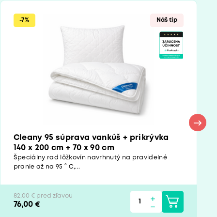
-7%
Náš tip
Cleany 95 súprava vankúš + prikrývka
140 x 200 cm + 70 x 90 cm
Špeciálny rad lôžkovín navrhnutý na pravidelné
pranie až na 95 ° C,...
82,00 € pred zľavou
76,00 €