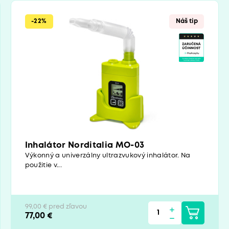
-22%
Náš tip
Inhalátor Norditalia MO-03
Výkonný a univerzálny ultrazvukový inhalátor. Na
použitie v...
99,00 € pred zľavou
77,00 €