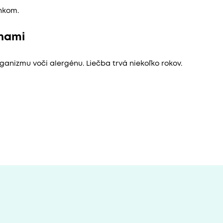
nkom.
ínami
ganizmu voči alergénu. Liečba trvá niekoľko rokov.