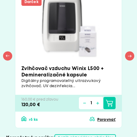
Darček
Zvlhčovač vzduchu Winix L500 +
Demineralizačné kapsule
Digitálny programovateľný ultrazvukový
zvlhčovač. UV dezinfekcia...
160,00 € pred zľavou
120,00 €
>5 ks
Porovnať