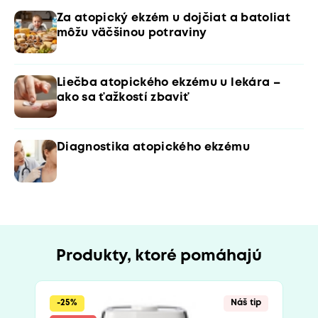
Za atopický ekzém u dojčiat a batoliat
môžu väčšinou potraviny
Liečba atopického ekzému u lekára –
ako sa ťažkostí zbaviť
Diagnostika atopického ekzému
Produkty, ktoré pomáhajú
-25%
Náš tip