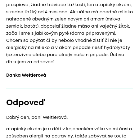
prospieva, žiadne tráviace ťažkosti, len atopický ekzém,
stredne ťažký od 4.mesiaca. Aktuálne má obedné mlieko
nahradené obedným zeleninovým príkrmom (mrkva,
zemiak, batát), doposiaľ žiadne mäso ani vaječný žĺtok,
začali sme s jablkovým pyré (doma pripraveným).
Chcem sa opýtať či by nebolo vhodné zistiť či nie je
alergický na mlieko a v akom prípade riešiť hydrolyzáty
(extenzívne alebo parciálne)v našom prípade. Úctivo
ďakujem za odpoveď.
Danka Weltlerová
Odpoveď
Dobrý den, paní Weltlerová,
atopický ekzém je u dětí v kojeneckém věku velmi často
způsoben alergií na potraviny, takže zabývat se touto