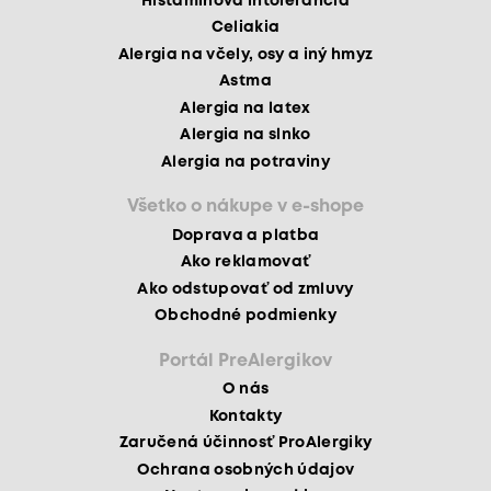
Histamínová intolerancia
Celiakia
Alergia na včely, osy a iný hmyz
Astma
Alergia na latex
Alergia na slnko
Alergia na potraviny
Všetko o nákupe v e-shope
Doprava a platba
Ako reklamovať
Ako odstupovať od zmluvy
Obchodné podmienky
Portál PreAlergikov
O nás
Kontakty
Zaručená účinnosť ProAlergiky
Ochrana osobných údajov