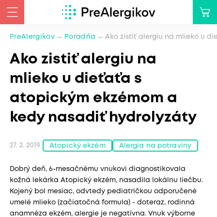
PreAlergikov
Poradňa
Ako zistiť alergiu na mlieko u 
Ako zistiť alergiu na
mlieko u dieťaťa s
atopickým ekzémom a
kedy nasadiť hydrolyzáty
27. 2. 2019
Atopický ekzém
Alergia na potraviny
Dobrý deň, 6-mesačnému vnukovi diagnostikovala
kožná lekárka Atopický ekzém, nasadila lokálnu liečbu.
Kojený bol mesiac, odvtedy pediatričkou odporučené
umelé mlieko (začiatočná formula) - doteraz, rodinná
anamnéza ekzém, alergie je negatívna. Vnuk výborne