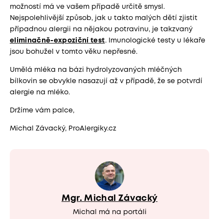
možností má ve vašem případě určitě smysl.
Nejspolehlivější způsob, jak u takto malých dětí zjistit
případnou alergii na nějakou potravinu, je takzvaný
eliminačně-expoziční test
. Imunologické testy u lékaře
jsou bohužel v tomto věku nepřesné.
Umělá mléka na bázi hydrolyzovaných mléčných
bílkovin se obvykle nasazují až v případě, že se potvrdí
alergie na mléko.
Držíme vám palce,
Michal Závacký, ProAlergiky.cz
Mgr. Michal Závacký
Michal má na portáli