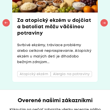
Za atopický ekzém u dojčiat
a batoliat môžu väčšinou
potraviny
Svrbivé ekzémy, tráviace problémy
alebo celkové neprospievanie. Atopický
ekzém u malých detí je dlhodobo
bežným zdrojom...
Atopický ekzém
Alergia na potraviny
Overené našimi zákazníkmi
Kliknutím na pečať zobrazíte všetky recenzie nášho