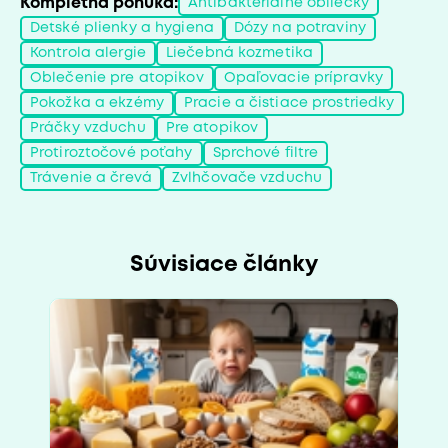
Kompletná ponúka:
Antibakteriálne obliečky
Detské plienky a hygiena
Dózy na potraviny
Kontrola alergie
Liečebná kozmetika
Oblečenie pre atopikov
Opaľovacie prípravky
Pokožka a ekzémy
Pracie a čistiace prostriedky
Práčky vzduchu
Pre atopikov
Protiroztočové poťahy
Sprchové filtre
Trávenie a črevá
Zvlhčovače vzduchu
Súvisiace články