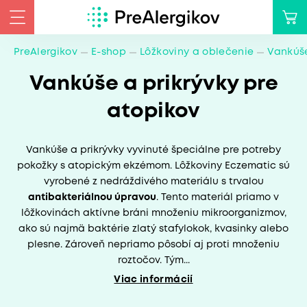
PreAlergikov
E-shop
Lôžkoviny a oblečenie
Vankúše
Vankúše a prikrývky pre
atopikov
Vankúše a prikrývky vyvinuté špeciálne pre potreby
pokožky s atopickým ekzémom. Lôžkoviny Eczematic sú
vyrobené z nedráždivého materiálu s trvalou
antibakteriálnou úpravou
. Tento materiál priamo v
lôžkovinách aktívne bráni množeniu mikroorganizmov,
ako sú najmä baktérie zlatý stafylokok, kvasinky alebo
plesne. Zároveň nepriamo pôsobí aj proti množeniu
roztočov. Tým...
Viac informácií