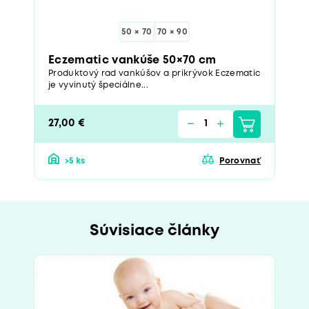
50 × 70
70 × 90
Eczematic vankúše 50×70 cm
Produktový rad vankúšov a prikrývok Eczematic
je vyvinutý špeciálne...
27,00 €
>5 ks
Porovnať
Súvisiace články