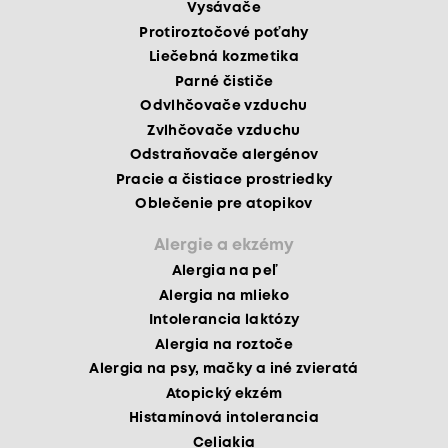
Vysávače
Protiroztočové poťahy
Liečebná kozmetika
Parné čističe
Odvlhčovače vzduchu
Zvlhčovače vzduchu
Odstraňovače alergénov
Pracie a čistiace prostriedky
Oblečenie pre atopikov
Alergie a ekzémy
Alergia na peľ
Alergia na mlieko
Intolerancia laktózy
Alergia na roztoče
Alergia na psy, mačky a iné zvieratá
Atopický ekzém
Histamínová intolerancia
Celiakia