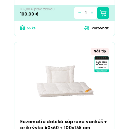
105,00 € pred zľavou
100,00 €
>5 ks
Porovnať
Náš tip
Eczematic detská súprava vankúš +
prikrývka 40×60 + 100×135 cm