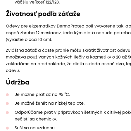
väčšiu veľkosť 122/128.
Životnosť podľa záťaže
Odevy pre ekzematikov DermaProtec boli vytvorené tak, aby
aspoň zhruba 12 mesiacov, teda kým dieťa nebude potrebov
(vyrastie o cca 10 cm).
Zvláštna záťaž a časté pranie môžu skrátiť životnosť odevu 
množstva používaných kožných liečiv a kozmetiky o 20 až 
zakladáme na predpoklade, že dieťa strieda aspoň dva, lepš
odevu.
Údržba
Je možné prať až na 95 °C.
Je možné žehliť na nízkej teplote.
Odporúčame prať v prípravkoch šetrných k citlivej poko
nečistí sa chemicky.
Suší sa na vzduchu.