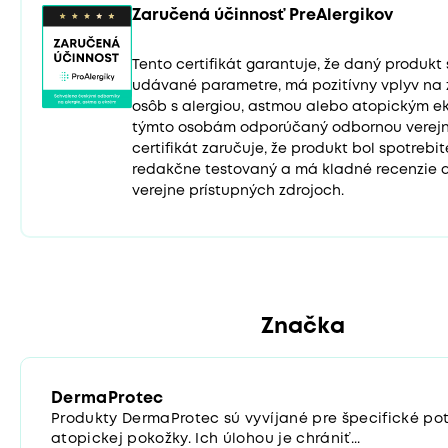
Zaručená účinnosť PreAlergikov
Tento certifikát garantuje, že daný produk
udávané parametre, má pozitívny vplyv na 
osôb s alergiou, astmou alebo atopickým e
týmto osobám odporúčaný odbornou verejno
certifikát zaručuje, že produkt bol spotrebi
redakčne testovaný a má kladné recenzie 
verejne prístupných zdrojoch.
Značka
DermaProtec
Produkty DermaProtec sú vyvíjané pre špecifické po
atopickej pokožky. Ich úlohou je chrániť...