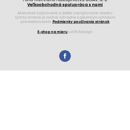
Veľkoobchodná spolupráca s nami
Akékoľvek kopírovanie a ďalšie zverejňovanie obsahu
týchto stránok je možné výhradne s písomným súhlasom
prevádzkovateľa.
Podmienky používania stránok
E-shop na mieru
od PUXdesign