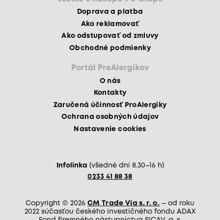
Doprava a platba
Ako reklamovať
Ako odstupovať od zmluvy
Obchodné podmienky
Portál PreAlergikov
O nás
Kontakty
Zaručená účinnosť ProAlergiky
Ochrana osobných údajov
Nastavenie cookies
Infolinka
(všedné dni 8.30–16 h)
0233 41 88 38
Copyright © 2026
CM Trade Via s. r. o.
– od roku
2022 súčasťou českého investičného fondu ADAX
Fond firemného nástupníctva SICAV, a. s.