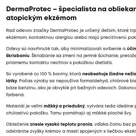
DermaProtec – špecialista na obliekan
atopickým ekzémom
Rad odevov značky DermaProtec je určený deťom, ktoré tr
ekzémom, kontaktnou alergiou alebo majú precitlivenú pok
Odevy sú navrhnuté tak, aby minimalizovali svrbenie a
účin
škriabaniu
. Škriabanie sa zmení na jemné šúchanie, preto
priamemu kontaktu nechtov s pokožkou dieťaťa.
Sú vyrobené zo 100 % bavlny, ktorá
neobsahuje žiadne neži
látky
. Počas výroby sa nepoužíva formaldehyd, chlórové bie
báze benzínu, ako je obvyklé pri bežných odevoch. Dokonca 
farbená.
Materiál je veľmi
mäkký a priedušný
, vytvára teda ideálne
chúlostivú pokožku. Tomu pomáhajú aj mäkké ploché švy.
Oblečenie
znesie vysokú teplotu prania
, vďaka čomu bez p
odstránite zvyšky krémov a mastí spojených s liečbou ekzé