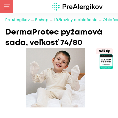
PreAlergikov
E-shop
Lôžkoviny a oblečenie
Oblečen
DermaProtec pyžamová
sada, veľkosť 74/80
Náš tip