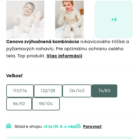
Cenovo zvýhodnená kombinácia
rukavicového tričká a
pyžamových nohavíc. Pre optimálnu ochranu celého
tela. Top produkt.
Viac informácií
Veľkosť
110/116
122/128
134/140
74/80
86/92
98/104
Sklad e-shopu:
>5 ks
(10. 8. u vás)
Porovnať