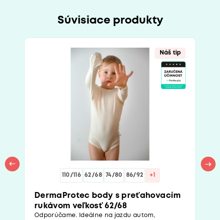
Súvisiace produkty
Náš tip
110/116
62/68
74/80
86/92
+1
DermaProtec body s preťahovacím
rukávom veľkosť 62/68
Odporúčame. Ideálne na jazdu autom,