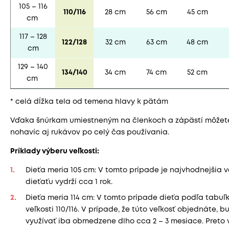
105 – 116
110/116
28 cm
56 cm
45 cm
cm
117 – 128
122/128
32 cm
63 cm
48 cm
cm
129 – 140
134/140
34 cm
74 cm
52 cm
cm
* celá dĺžka tela od temena hlavy k pätám
Vďaka šnúrkam umiestneným na členkoch a zápästí môžet
nohavíc aj rukávov po celý čas používania.
Príklady výberu veľkosti:
Dieťa meria 105 cm: V tomto prípade je najvhodnejšia veľ
dieťaťu vydrží cca 1 rok.
Dieťa meria 114 cm: V tomto prípade dieťa podľa tabu
veľkosti 110/116. V prípade, že túto veľkosť objednáte, 
využívať iba obmedzene dlho cca 2 – 3 mesiace. Preto v