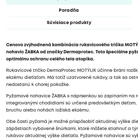
Poradňa
Súvisiace produkty
Cenovo zvýhodnená kombinácia rukavicového trička MOTÝ
nohavíc ŽABKA od značky Dermaprotec. Toto špeciálne pyža
optimálnu ochranu celého tela atopika.
Rukavicové tričko DermaProtec MOTÝLIK účinne bráni rozšk
ekzému dieťaťom. Má totiž uzatvorené rukávy, a tak sa ost
nedostanú k chorej pokožke.
Pyžamové nohavice ŽABKA s náprsenkou so zapínaním na
integrovanými chodidlami sú určené predovšetkým deťom, 
bruchu alebo nohách ložiská ekzému.
Obe časti pyžamá je možné prispôsobiť aktuálnej výške dieť
zápästiach vybavené šnúrkami, ktoré môžete stiahnuť a tým
rukávov aktuálnej výške dieťaťa. Pyžamové nohavice sú v