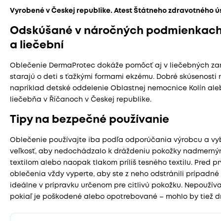
Vyrobené v Českej republike. Atest Štátneho zdravotného ú
Odskúšané v náročných podmienkac
a liečební
Oblečenie DermaProtec dokáže pomôcť aj v liečebných zar
starajú o deti s ťažkými formami ekzému. Dobré skúsenosti 
napríklad detské oddelenie Oblastnej nemocnice Kolín ale
liečebňa v Říčanoch v Českej republike.
Tipy na bezpečné používanie
Oblečenie používajte iba podľa odporúčania výrobcu a vy
veľkosť, aby nedochádzalo k dráždeniu pokožky nadmerný
textilom alebo naopak tlakom príliš tesného textilu. Pred p
oblečenia vždy vyperte, aby ste z neho odstránili prípadné 
ideálne v prípravku určenom pre citlivú pokožku. Nepoužíva
pokiaľ je poškodené alebo opotrebované – mohlo by tiež d