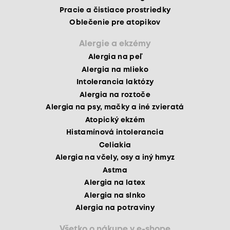
Pracie a čistiace prostriedky
Oblečenie pre atopikov
Alergie a ekzémy
Alergia na peľ
Alergia na mlieko
Intolerancia laktózy
Alergia na roztoče
Alergia na psy, mačky a iné zvieratá
Atopický ekzém
Histamínová intolerancia
Celiakia
Alergia na včely, osy a iný hmyz
Astma
Alergia na latex
Alergia na slnko
Alergia na potraviny
Všetko o nákupe v e-shope