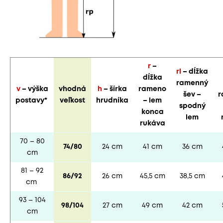
r
–
rl
– dĺžka
dĺžka
ramenný
v
– výška
vhodná
h
– šírka
rameno
šev –
r
postavy*
veľkost
hrudníka
– lem
spodný
konca
lem
rukáva
70 – 80
74/80
24 cm
41 cm
36 cm
cm
81 – 92
86/92
26 cm
45,5 cm
38,5 cm
cm
93 – 104
98/104
27 cm
49 cm
42 cm
cm