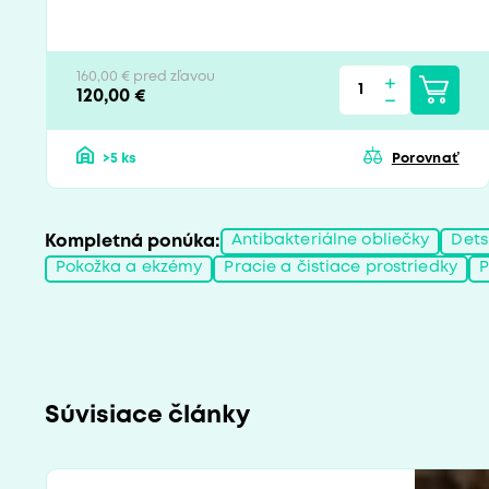
160,00 € pred zľavou
120,00 €
>5 ks
Porovnať
Kompletná ponúka:
Antibakteriálne obliečky
Dets
Pokožka a ekzémy
Pracie a čistiace prostriedky
P
Súvisiace články