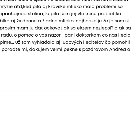
 hryzie atd,ked pila aj kravske mlieko mala problemi so
apachajuca stolica, kupila som jej vlakninu prebiotika
blka aj 2x denne a žiadne mlieko. najhorsie je že ja som si
a prosím mam ju dat ockovat ak sa ekzem nezlepsi? a ak sa
 radu, o pomoc o vas nazor,,, pani doktorkam co nas liecia
pime... už som vyhladala aj ludových liecitelov čo pomohli
im poradte mi, dakujem velmi pekne s pozdravom Andrea a