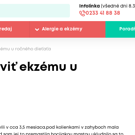
Infolinka
(všedné dni 8.3
0233 41 88 38
redaj
Alergie a ekzémy
Porad
zému u ročného dieťaťa
viť ekzému u
vili v cca 3,5 mesiaca.pod kolienkami v zahyboch mala
d som jej to premastila hocijakou mastou ukludnilo sa to.