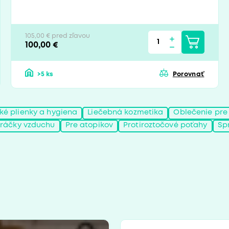
105,00 € pred zľavou
100,00 €
>5 ks
Porovnať
ké plienky a hygiena
Liečebná kozmetika
Oblečenie pre
ráčky vzduchu
Pre atopikov
Protiroztočové poťahy
Spr