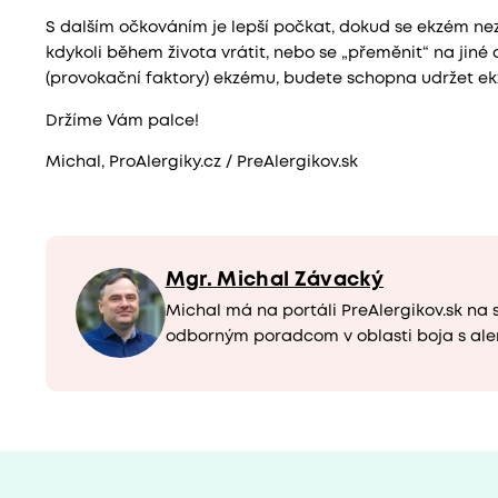
S dalším očkováním je lepší počkat, dokud se ekzém nez
kdykoli během života vrátit, nebo se „přeměnit“ na jin
(provokační faktory) ekzému, budete schopna udržet ek
Držíme Vám palce!
Michal, ProAlergiky.cz / PreAlergikov.sk
Mgr. Michal Závacký
Michal má na portáli PreAlergikov.sk na 
odborným poradcom v oblasti boja s ale