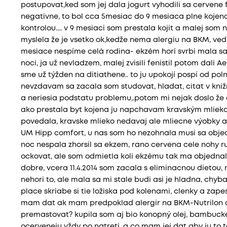
postupovat,ked som jej dala jogurt vyhodili sa cervene fl
negativne, to bol cca 5mesiac do 9 mesiaca plne kojena
kontrolou.... v 9 mesiaci som prestala kojit a malej som
myslela že je vsetko ok,kedže nema alergiu na BKM, ved 
mesiace nespíme celá rodina- ekzém horí svrbi mala sa s
noci, ja už nevladzem, malej zvisili fenistil potom dali
sme už týžden na ditiathene.. to ju upokojí pospí od pol
nevzdavam sa zacala som studovat, hladat, citat v knižn
a neriesia podstatu problemu,.potom mi nejak doslo ž
ako prestala byt kojena ju napchavam kravským mlieko
povedala, kravske mlieko nedavaj ale mliecne výobky a
UM Hipp comfort, u nas som ho nezohnala musi sa objedn
noc nespala zhorsil sa ekzem, rano cervena cele nohy ru
ockovat, ale som odmietla koli ekzému tak ma objednala 
dobre, vcera 11.4.2014 som zacala s eliminacnou dietou, 
nehori to, ale mala sa mi stale budi asi je hladna, chyb
place skriabe si tie ložiska pod kolenami, clenky a zape
mam dat ak mam predpoklad alergir na BKM-Nutrilon a
premastovat? kupila som aj bio konopný olej, bambucke 
ocerveneju vždy po natreti, a co mam jej dat aby ju to 