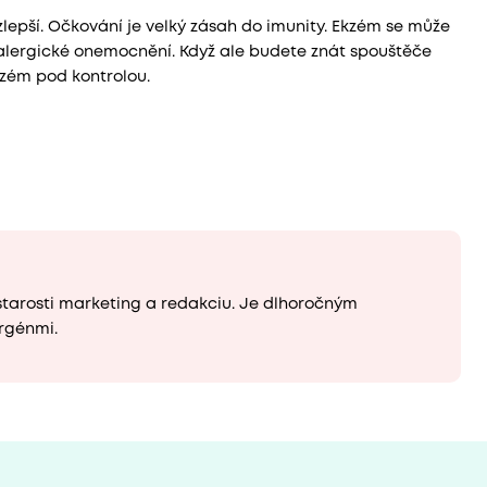
lepší. Očkování je velký zásah do imunity. Ekzém se může
é alergické onemocnění. Když ale budete znát spouštěče
zém pod kontrolou.
starosti marketing a redakciu. Je dlhoročným
rgénmi.