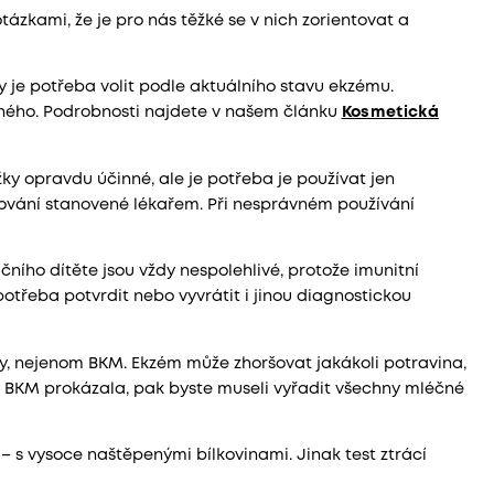
otázkami, že je pro nás těžké se v nich zorientovat a
y je potřeba volit podle aktuálního stavu ekzému.
ného. Podrobnosti najdete v našem článku
Kosmetická
ky opravdu účinné, ale je potřeba je používat jen
kování stanovené lékařem. Při nesprávném používání
ního dítěte jsou vždy nespolehlivé, protože imunitní
 potřeba potvrdit nebo vyvrátit i jinou diagnostickou
eny, nejenom BKM. Ekzém může zhoršovat jakákoli potravina,
a BKM prokázala, pak byste museli vyřadit všechny mléčné
 – s vysoce naštěpenými bílkovinami. Jinak test ztrácí