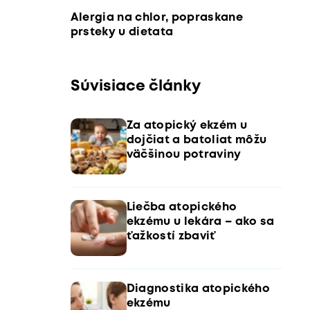
Alergia na chlor, popraskane
prsteky u dietata
Súvisiace články
Za atopický ekzém u
dojčiat a batoliat môžu
väčšinou potraviny
Liečba atopického
ekzému u lekára – ako sa
ťažkostí zbaviť
Diagnostika atopického
ekzému