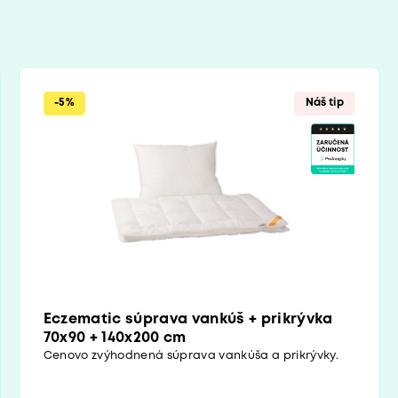
-5%
Náš tip
Eczematic súprava vankúš + prikrývka
70x90 + 140x200 cm
Cenovo zvýhodnená súprava vankúša a prikrývky.