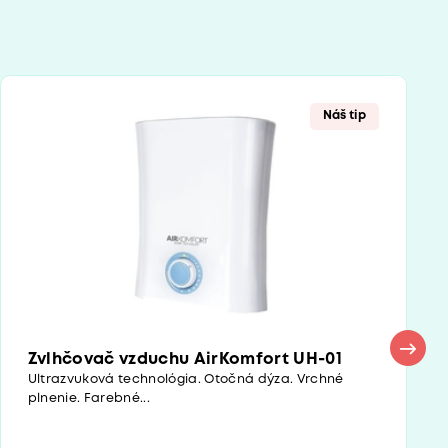
Náš tip
Zvlhčovač vzduchu AirKomfort UH-01
Ultrazvuková technológia. Otočná dýza. Vrchné
plnenie. Farebné...