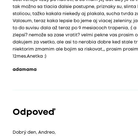
tak možno sa tlacia dalsie postupne, priznaky su, slinta
stolicou, tažko kakala niekedy aj plakala, sucha tvrda z
Valosum, teraz kaka lepsie bo jeme aj viacej zeleniny, ja
to do suvisu dala až teraz po 9 mesiacoch trapenia, :( 
zlepsí? nemože sa zase vratit? velmi pekne vas prosim o
dakujem za vsetko, ale asi to nerobia dobre ked stale tr
niektorim zmamim ale bojim sa riskovat,,, prosim pros
12mes.Anetka :)
adamama
Odpoveď
Dobrý den, Andreo,