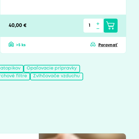
40,00 €
>5 ks
Porovnať
 atopikov
Opaľovacie prípravky
chové filtre
Zvlhčovače vzduchu