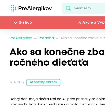
E-shop
Akcie a Výp
PreAlergikov
Poradňa
Ako sa konečne zbaviť ek
Ako sa konečne zba
ročného dieťaťa
Atopický ekzém
17. 4. 2014
Dobrý deň, moja dcéra trpí na AE.prve priznaky sa obja
taku suchu kozicku, kt. ked praskla mala tam krvicku,ke