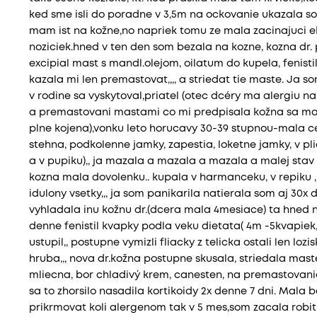
ked sme isli do poradne v 3,5m na ockovanie ukazala so
mam ist na kožne,no napriek tomu ze mala zacinajuci 
noziciek.hned v ten den som bezala na kozne, kozna dr. 
excipial mast s mandl.olejom, oilatum do kupela, fenistil
kazala mi len premastovat,,,, a striedat tie maste. Ja s
v rodine sa vyskytoval,priatel (otec dcéry ma alergiu n
a premastovani mastami co mi predpisala kožna sa mala
plne kojena),vonku leto horucavy 30-39 stupnou-mala c
stehna, podkolenne jamky, zapestia, loketne jamky, v pl
a v pupiku),, ja mazala a mazala a mazala a malej stav 
kozna mala dovolenku.. kupala v harmanceku, v repiku 
idulony vsetky,,, ja som panikarila natierala som aj 30x
vyhladala inu kožnu dr.(dcera mala 4mesiace) ta hned
denne fenistil kvapky podla veku dietata( 4m -5kvapiek,,
ustupil,, postupne vymizli fliacky z telicka ostali len l
hruba,,, nova dr.kožna postupne skusala, striedala mast
mliecna, bor chladivý krem, canesten, na premastovanie
sa to zhorsilo nasadila kortikoidy 2x denne 7 dni. Mala
prikrmovat koli alergenom tak v 5 mes,som zacala robit