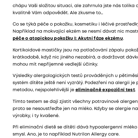
chápu Vaši složitou situaci, ale zahrnula jste nás tolika 
kvalitně Vám odpovědět. Ale zkusme to…
Co se týká péče o pokožku, kosmetiku i léčivé prostředk
Například na mokvající ekzém se nesmí dávat nic mast
péče o atopickou pokožku I: Akutní fáze ekzému
.
Kortikoidové mastičky jsou na potlačování zápalu pokož
krátkodobě, když nic jiného nezabírá, a dodržovat dáv
mohou mít nepříjemné vedlejší účinky.
Výsledky alergologických testů prováděných u pětiměsíč
systém dítěte ještě není vyzrálý. Podezření na alergii je
metodou, nejspolehlivější je
eliminačně expoziční test
.
Tímto testem se dají zjistit všechny potravinové alerg
proto se nesoustřeďte jen na mléko. Kdyby se alergie n
výrobky, i ty kvašené.
Při eliminační dietě se dítěti dává hypoalergenní mléko
smysl. Ano, je to například Nutrilon Allergy care.