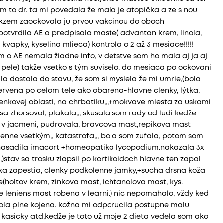
m to dr. ta mi povedala že mala je atopička a ze s nou
ekzem zaockovala ju prvou vakcinou do oboch
potvrdila AE a predpisala maste( advantan krem, linola,
 kvapky, kyselina mlieca) kontrola o 2 až 3 mesiace!!!!!
om o AE nemala žiadne info, v detstve som ho mala aj ja aj
a pele) takže vsetko s tým suviselo. do mesiaca po ockovani
 dostala do stavu, že som si myslela že mi umrie,(bola
ervena po celom tele ako obarena-hlavne clenky, lýtka,
ienkovej oblasti, na chrbatiku,,,+mokvave miesta za uskami
sa zhorsoval, plakala,,, skusala som rady od ludi kedže
, v jacmeni, pudrovala, bravcova mast,repikova mast
 denne vsetkým,, katastrofa,,, bola som zufala, potom som
 nasadila imacort +homeopatika lycopodium.nakazala 3x
)stav sa trosku zlapsil po kortikoidoch hlavne ten zapal
oziska zapestia, clenky podkolenne jamky,+sucha drsna koža
e(holtov krem, zinkova mast, ichtanolova mast, kys.
 leniens mast robena v learni.) nic nepomahalo, vždy ked
 bola plne kojena. kožna mi odporucila postupne malu
 kasicky atd,kedže je toto už moje 2 dieta vedela som ako