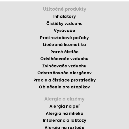
Užitočné produkty
Inhalátory
Čističky vzduchu
Vysávače
Protiroztočové poťahy
Liečebná kozmetika
Parné čističe
Odvlhčovače vzduchu
Zvlhčovače vzduchu
Odstraňovače alergénov
Pracie a čistiace prostriedky
Oblečenie pre atopikov
Alergie a ekzémy
Alergia na peľ
Alergia na mlieko
Intolerancia laktózy
Alergia na roztoče