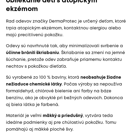
obliekanie detí s atopickým
ekzémom
Rad odevov značky DermaProtec je určený deťom, ktoré
trpia atopickým ekzémom, kontaktnou alergiou alebo
majú precitlivenú pokožku.
Odevy sú navrhnuté tak, aby minimalizovali svrbenie a
účinne bránili škriabaniu
. Škriabanie sa zmení na jemné
šúchanie, pretože odev zabraňuje priamemu kontaktu
nechtov s pokožkou dieťaťa.
Sú vyrobené zo 100 % bavlny, ktorá
neobsahuje žiadne
nežiaduce chemické látky
. Počas výroby sa nepoužíva
formaldehyd, chlórové bielenie ani farby na báze
benzínu, ako je obvyklé pri bežných odevoch. Dokonca
aj biela látka je farbená.
Materiál je veľmi
mäkký a priedušný
, vytvára teda
ideálne podmienky aj pre chúlostivú pokožku. Tomu
pomáhajú aj mäkké ploché švy.