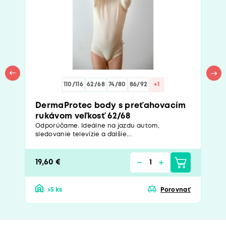
110/116
62/68
74/80
86/92
+1
DermaProtec body s preťahovacím
rukávom veľkosť 62/68
Odporúčame. Ideálne na jazdu autom,
sledovanie televízie a ďalšie...
19,60 €
>5 ks
Porovnať