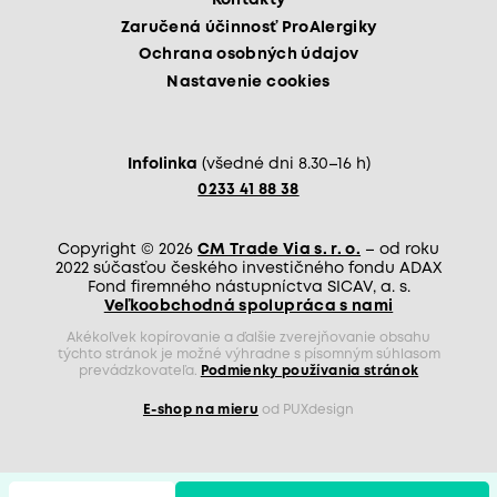
Kontakty
Zaručená účinnosť ProAlergiky
Ochrana osobných údajov
Nastavenie cookies
Infolinka
(všedné dni 8.30–16 h)
0233 41 88 38
Copyright © 2026
CM Trade Via s. r. o.
– od roku
2022 súčasťou českého investičného fondu ADAX
Fond firemného nástupníctva SICAV, a. s.
Veľkoobchodná spolupráca s nami
Akékoľvek kopírovanie a ďalšie zverejňovanie obsahu
týchto stránok je možné výhradne s písomným súhlasom
prevádzkovateľa.
Podmienky používania stránok
E-shop na mieru
od PUXdesign