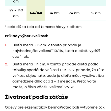
cm
129 – 140
134/140
74 cm
34 cm
52 cm
cm
* celá dĺžka tela od temena hlavy k pätám
Príklady výberu veľkosti:
Dieťa meria 105 cm: V tomto prípade je
najvhodnejšia veľkosť 110/116, ktorá dieťaťu vydrží
cca 1 rok.
Dieťa meria 114 cm: V tomto prípade dieťa podľa
tabuľky spadá do veľkosti 110/116. V prípade, že túto
veľkosť objednáte, bude ju dieťa môcť využívať iba
obmedzene dlho cca 2 – 3 mesiace. Preto voľte
radšej o číslo väčšiu veľkosť 122/128.
Životnosť podľa záťaže
Odevy pre ekzematikov DermaProtec boli vytvorené tak,