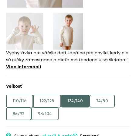
Vychytávka pre väčšie deti. Ideálne pre chvíle, kedy nie
sú rúčky zamestnané a dieťa má tendenciu sa škriabať.
Viac informácií
Veľkosť
110/116
122/128
134/140
74/80
86/92
98/104