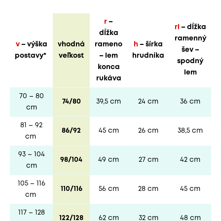
r
–
rl
– dĺžka
dĺžka
ramenný
v
– výška
vhodná
rameno
h
– šírka
šev –
postavy*
veľkost
– lem
hrudníka
spodný
konca
lem
rukáva
70 – 80
74/80
39,5 cm
24 cm
36 cm
cm
81 – 92
86/92
45 cm
26 cm
38,5 cm
cm
93 – 104
98/104
49 cm
27 cm
42 cm
cm
105 – 116
110/116
56 cm
28 cm
45 cm
cm
117 – 128
122/128
62 cm
32 cm
48 cm