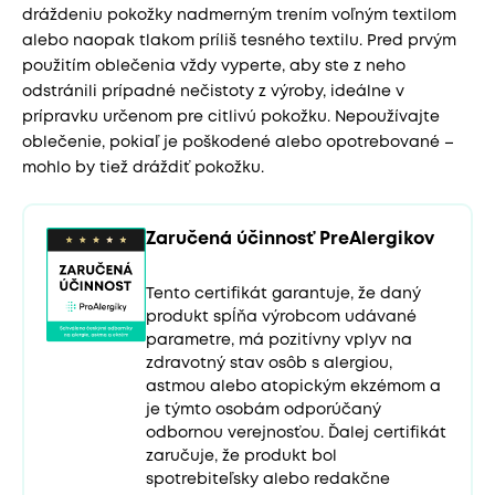
dráždeniu pokožky nadmerným trením voľným textilom
alebo naopak tlakom príliš tesného textilu. Pred prvým
použitím oblečenia vždy vyperte, aby ste z neho
odstránili prípadné nečistoty z výroby, ideálne v
prípravku určenom pre citlivú pokožku. Nepoužívajte
oblečenie, pokiaľ je poškodené alebo opotrebované –
mohlo by tiež dráždiť pokožku.
Zaručená účinnosť PreAlergikov
Tento certifikát garantuje, že daný
produkt spĺňa výrobcom udávané
parametre, má pozitívny vplyv na
zdravotný stav osôb s alergiou,
astmou alebo atopickým ekzémom a
je týmto osobám odporúčaný
odbornou verejnosťou. Ďalej certifikát
zaručuje, že produkt bol
spotrebiteľsky alebo redakčne