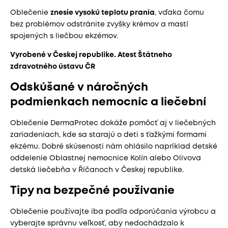
Oblečenie
znesie vysokú teplotu prania
, vďaka čomu
bez problémov odstránite zvyšky krémov a mastí
spojených s liečbou ekzémov.
Vyrobené v Českej republike. Atest Štátneho
zdravotného ústavu ČR
Odskúšané v náročných
podmienkach nemocníc a liečební
Oblečenie DermaProtec dokáže pomôcť aj v liečebných
zariadeniach, kde sa starajú o deti s ťažkými formami
ekzému. Dobré skúsenosti nám ohlásilo napríklad detské
oddelenie Oblastnej nemocnice Kolín alebo Olivova
detská liečebňa v Říčanoch v Českej republike.
Tipy na bezpečné používanie
Oblečenie používajte iba podľa odporúčania výrobcu a
vyberajte správnu veľkosť, aby nedochádzalo k