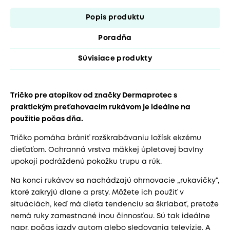
Popis produktu
Poradňa
Súvisiace produkty
Tričko pre atopikov od značky Dermaprotec s
praktickým preťahovacím rukávom je ideálne na
použitie počas dňa.
Tričko pomáha brániť rozškrabávaniu ložísk ekzému
dieťaťom. Ochranná vrstva mäkkej úpletovej bavlny
upokojí podráždenú pokožku trupu a rúk.
Na konci rukávov sa nachádzajú ohrnovacie „rukavičky“,
ktoré zakryjú dlane a prsty. Môžete ich použiť v
situáciách, keď má dieťa tendenciu sa škriabať, pretože
nemá ruky zamestnané inou činnosťou. Sú tak ideálne
napr. počas jazdy autom alebo sledovania televízie. A