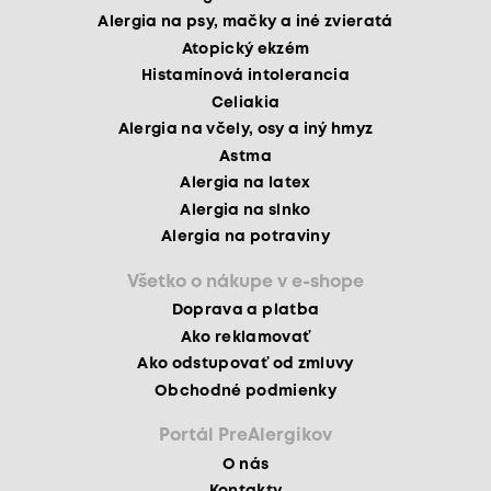
Alergia na psy, mačky a iné zvieratá
Atopický ekzém
Histamínová intolerancia
Celiakia
Alergia na včely, osy a iný hmyz
Astma
Alergia na latex
Alergia na slnko
Alergia na potraviny
Všetko o nákupe v e-shope
Doprava a platba
Ako reklamovať
Ako odstupovať od zmluvy
Obchodné podmienky
Portál PreAlergikov
O nás