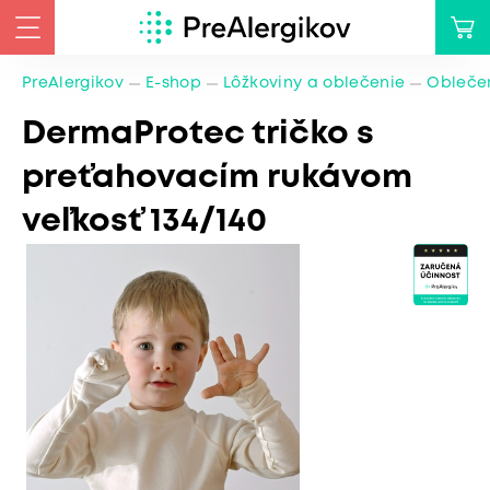
PreAlergikov
E-shop
Lôžkoviny a oblečenie
Oblečen
DermaProtec tričko s
preťahovacím rukávom
veľkosť 134/140