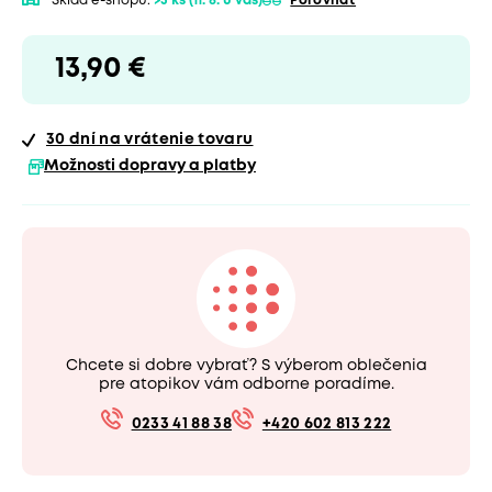
Sklad e-shopu:
>5 ks
(11. 8. u vás)
Porovnať
13,90 €
30 dní
na vrátenie tovaru
Možnosti dopravy a platby
Chcete si dobre vybrať? S výberom oblečenia
pre atopikov vám odborne poradíme.
0233 41 88 38
+420 602 813 222