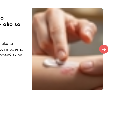
ho
– ako sa
pického
oci moderná
rodený sklon