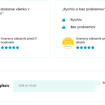
 dodanie všetko v
„Rychlo a bez problemov
u“
Rychlo
Bez problemov
Overený zákazník pr
Overený zákazník pred 17
dňami
hodinami
S
gikov