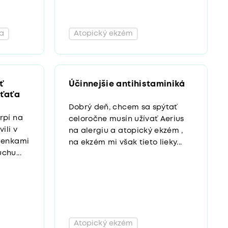
a
Atopický ekzém
ť
Účinnejšie antihistaminiká
eťaťa
Dobrý deň, chcem sa spýtať
rpí na
celoročne musín užívať Aerius
ili v
na alergiu a atopický ekzém ,
lienkami
na ekzém mi však tieto lieky...
chu...
Atopický ekzém