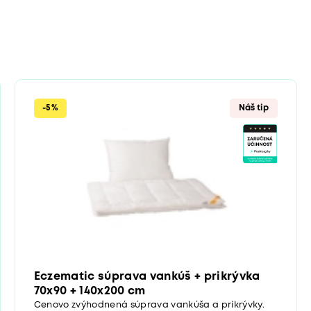
-5%
Náš tip
Eczematic súprava vankúš + prikrývka
70x90 + 140x200 cm
Cenovo zvýhodnená súprava vankúša a prikrývky.