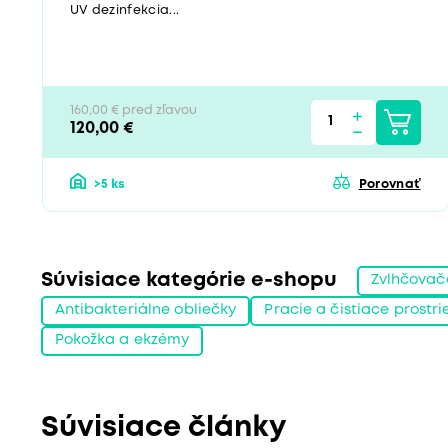
UV dezinfekcia...
160,00 € pred zľavou
120,00 €
>5 ks
Porovnať
Súvisiace kategórie e-shopu
Zvlhčovač
Antibakteriálne obliečky
Pracie a čistiace prostr
Pokožka a ekzémy
Súvisiace články