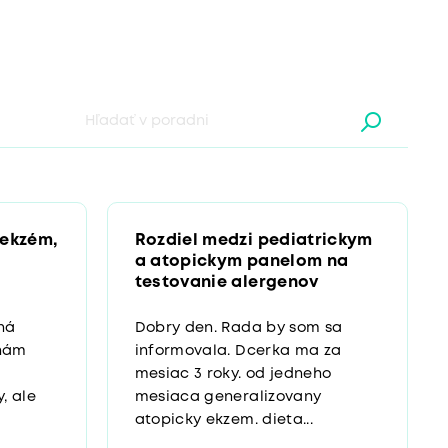
 ekzém,
Rozdiel medzi pediatrickym
a atopickym panelom na
testovanie alergenov
ená
Dobry den. Rada by som sa
ehám
informovala. Dcerka ma za
mesiac 3 roky. od jedneho
y, ale
mesiaca generalizovany
atopicky ekzem. dieta...