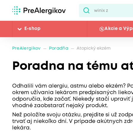
E-shop
Akcie a Výp
PreAlergikov
Poradňa
Atopický ekzém
Poradna na tému a
Odhalili vám alergiu, astmu alebo ekzém? P
okrem užívania lekárom predpísaných liekov.
odporučia, kde začať. Niekedy stačí upraviť j
vhodné zaobstarať nejaký produkt.
Než položíte svoju otázku, prejdite si už z
trvať aj niekoľko dní. V prípade akútnych z
lekára.