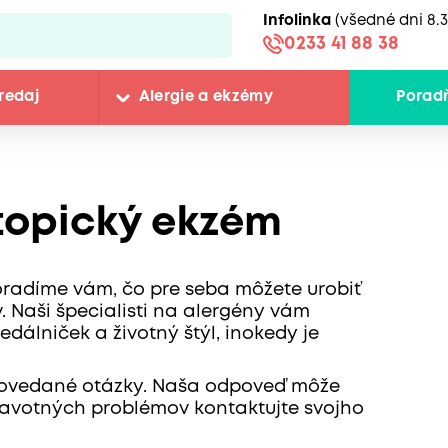
Infolinka
(všedné dni 8.3
0233 41 88 38
redaj
Alergie a ekzémy
Porad
topický ekzém
oradíme vám, čo pre seba môžete urobiť
 Naši špecialisti na alergény vám
edálniček a životný štýl, inokedy je
odpovedané otázky. Naša odpoveď môže
dravotných problémov kontaktujte svojho