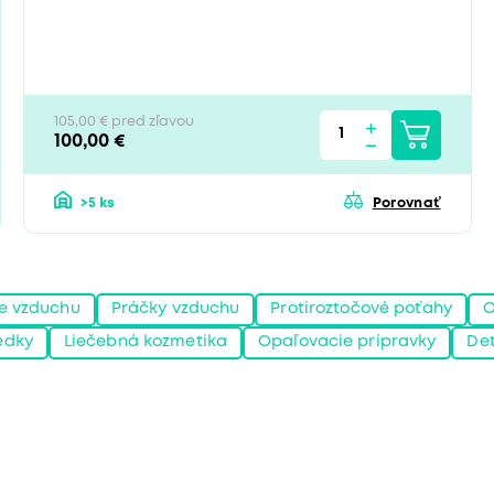
105,00 € pred zľavou
100,00 €
>5 ks
Porovnať
e vzduchu
Práčky vzduchu
Protiroztočové poťahy
O
iedky
Liečebná kozmetika
Opaľovacie prípravky
Det