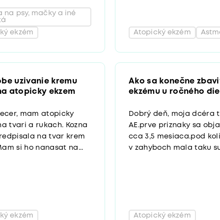
a na psy, mačky a iné
tá
cký ekzém
Atopický ekzém
Astm
be uzivanie kremu
Ako sa konečne zbavi
 na atopicky ekzem
ekzému u ročného di
ecer, mam atopicky
Dobrý deň, moja dcéra t
a tvari a rukach. Kozna
AE.prve priznaky sa objav
predpisala na tvar krem
cca 3,5 mesiaca.pod ko
 Mam si ho nanasat na...
v zahyboch mala taku su
cký ekzém
Atopický ekzém