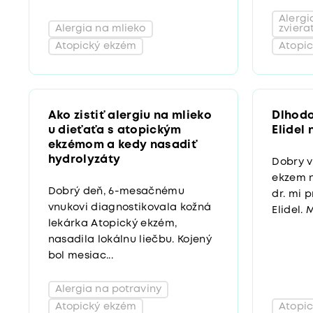
Alergi
Alergia na mlieko
zviera
Atopický ekzém
Atopi
Ako zistiť alergiu na mlieko
Dlhodo
u dieťaťa s atopickým
Elidel
ekzémom a kedy nasadiť
hydrolyzáty
Dobry v
ekzem n
Dobrý deň, 6-mesačnému
dr. mi 
vnukovi diagnostikovala kožná
Elidel.
lekárka Atopický ekzém,
nasadila lokálnu liečbu. Kojený
bol mesiac...
Alergia na potraviny
Atopický ekzém
Atopi