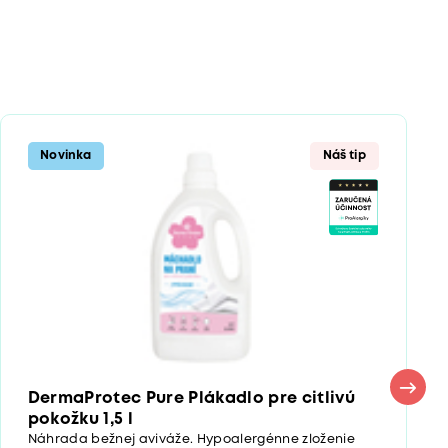
Novinka
Náš tip
DermaProtec Pure Plákadlo pre citlivú
pokožku 1,5 l
Náhrada bežnej aviváže. Hypoalergénne zloženie