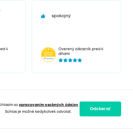
“
spokojný
ed 4
Overený zákazník pred 6
dňami
úhlasím so
spracovaním osobných údajov
.
Odoberať
Súhlas je možné kedykoľvek odvolať.