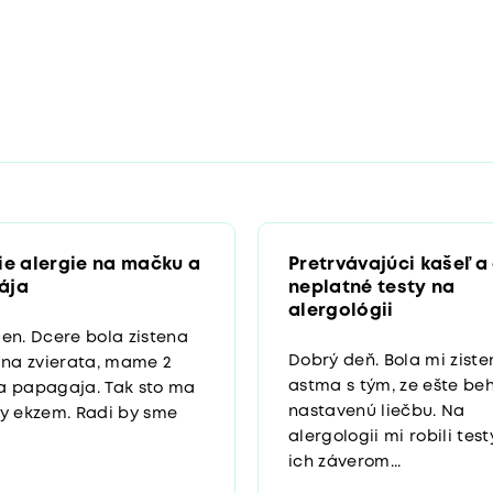
ie alergie na mačku a
Pretrvávajúci kašeľ a
ája
neplatné testy na
alergológii
en. Dcere bola zistena
Dobrý deň. Bola mi zist
 na zvierata, mame 2
astma s tým, ze ešte b
a papagaja. Tak sto ma
nastavenú liečbu. Na
y ekzem. Radi by sme
alergologii mi robili test
ich záverom...