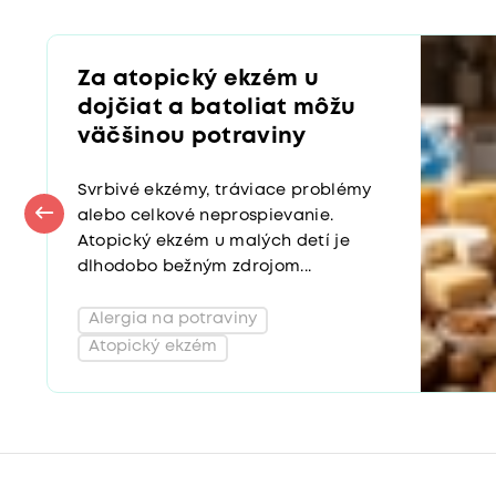
Za atopický ekzém u
dojčiat a batoliat môžu
väčšinou potraviny
Svrbivé ekzémy, tráviace problémy
alebo celkové neprospievanie.
Atopický ekzém u malých detí je
dlhodobo bežným zdrojom...
Alergia na potraviny
Atopický ekzém