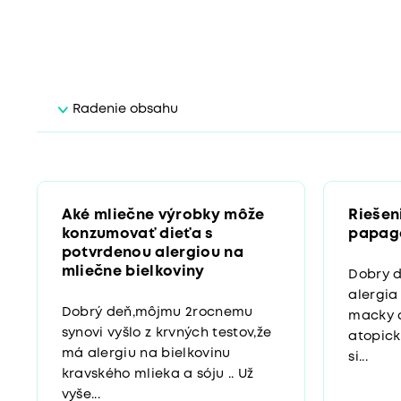
Radenie obsahu
Aké mliečne výrobky môže
Riešen
konzumovať dieťa s
papag
potvrdenou alergiou na
mliečne bielkoviny
Dobry d
alergia
Dobrý deň,môjmu 2rocnemu
macky 
synovi vyšlo z krvných testov,že
atopick
má alergiu na bielkovinu
si...
kravského mlieka a sóju .. Už
vyše...