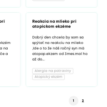
pri
Reakcia na mlieko pri
atopickom ekzéme
Dobrý den chcela by som sa
 ekzém
spýtať na reakciu na mlieko
ia na
,Ide o to že náš ročný syn má
oče a
atopop.ekzem od 3mes.mal ho
až do...
Alergia na potraviny
Atopický ekzém
1
2