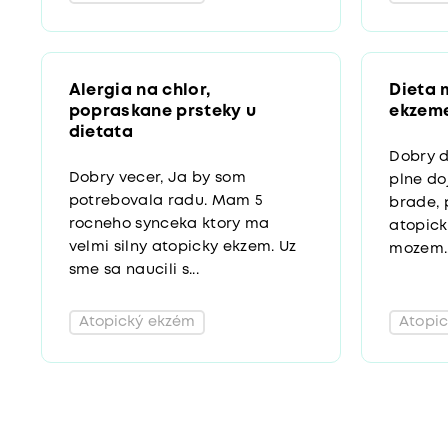
Alergia na chlor,
Dieta 
popraskane prsteky u
ekzeme
dietata
Dobry 
Dobry vecer, Ja by som
plne do
potrebovala radu. Mam 5
brade, 
rocneho synceka ktory ma
atopick
velmi silny atopicky ekzem. Uz
mozem..
sme sa naucili s...
Atopický ekzém
Atopi