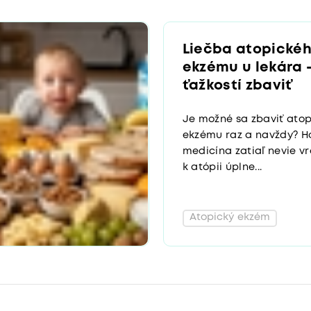
Liečba atopické
ekzému u lekára 
ťažkostí zbaviť
Je možné sa zbaviť ato
ekzému raz a navždy? H
medicína zatiaľ nevie v
k atópii úplne...
Atopický ekzém