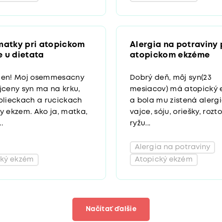
matky pri atopickom
Alergia na potraviny 
 u dietata
atopickom ekzéme
den! Moj osemmesacny
Dobrý deň, môj syn(23
jceny syn ma na krku,
mesiacov) má atopický
plieckach a rucickach
a bola mu zistená alerg
y ekzem. Ako ja, matka,
vajce, sóju, oriešky, rozt
.
ryžu...
Alergia na potraviny
cký ekzém
Atopický ekzém
Načítať ďalšie