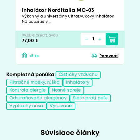
Inhalátor Norditalia MO-03
Výkonný a univerzálny ultrazvukový inhalátor.
Na použitie v...
99,00 € pred zľavou
77,00 €
>5 ks
Porovnať
Kompletná ponúka:
Čističky vzduchu
Filtračné masky, rúška
Inhalátory
Kontrola alergie
Nosné spreje
Odstraňovače alergénov
Siete proti peľu
Výplachy nosa
Vysávače
Súvisiace články