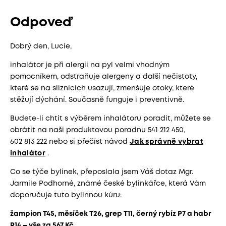
Odpoveď
Dobrý den, Lucie,
inhalátor je při alergii na pyl velmi vhodným
pomocníkem, odstraňuje alergeny a další nečistoty,
které se na sliznicích usazují, zmenšuje otoky, které
stěžují dýchání. Současně funguje i preventivně.
Budete-li chtít s výběrem inhalátoru poradit, můžete se
obrátit na naši produktovou poradnu 541 212 450,
602 813 222 nebo si přečíst návod
Jak správně vybrat
inhalátor
.
Co se týče bylinek, přeposlala jsem Váš dotaz Mgr.
Jarmile Podhorné, známé české bylinkářce, která Vám
doporučuje tuto bylinnou kúru:
žampion T45, měsíček T26, grep T11, černý rybíz P7 a habr
P14 – vše za 567 Kč