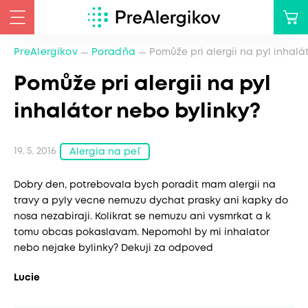
PreAlergikov
Poradňa
Pomůže pri alergii na pyl inhalá
Pomůže pri alergii na pyl
inhalátor nebo bylinky?
19. 5. 2016
Alergia na peľ
Dobry den, potrebovala bych poradit mam alergii na
travy a pyly vecne nemuzu dychat prasky ani kapky do
nosa nezabiraji. Kolikrat se nemuzu ani vysmrkat a k
tomu obcas pokaslavam. Nepomohl by mi inhalator
nebo nejake bylinky? Dekuji za odpoved
Lucie