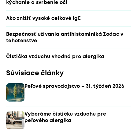
kýchanie a svrbenie očí
Ako znížiť vysoké celkové IgE
Bezpečnosť užívania antihistaminiká Zodac v
tehotenstve
Čistička vzduchu vhodná pro alergika
Súvisiace články
Peľové spravodajstvo – 31. týždeň 2026
Vyberáme čističku vzduchu pre
peľového alergika