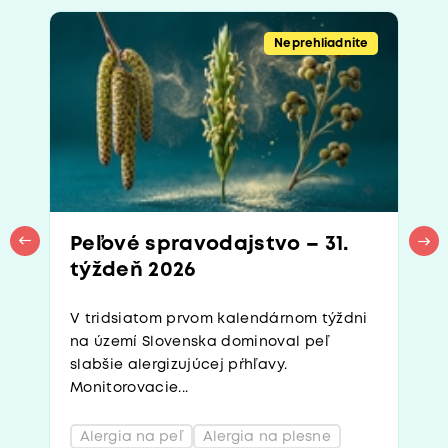
Neprehliadnite
Peľové spravodajstvo – 31.
týždeň 2026
V tridsiatom prvom kalendárnom týždni
na území Slovenska dominoval peľ
slabšie alergizujúcej pŕhľavy.
Monitorovacie...
Alergia na peľ
Alergia na plesne