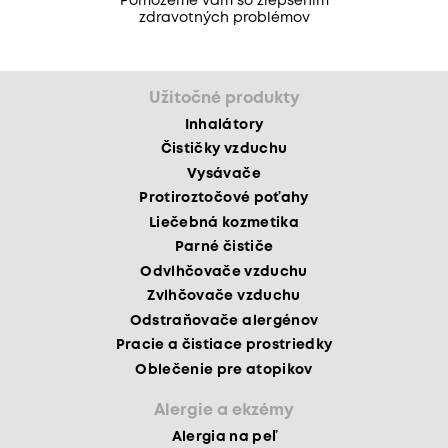
Pomôžeme vám so zlepšením
zdravotných problémov
Užitočné produkty
Inhalátory
Čističky vzduchu
Vysávače
Protiroztočové poťahy
Liečebná kozmetika
Parné čističe
Odvlhčovače vzduchu
Zvlhčovače vzduchu
Odstraňovače alergénov
Pracie a čistiace prostriedky
Oblečenie pre atopikov
Alergie a ekzémy
Alergia na peľ