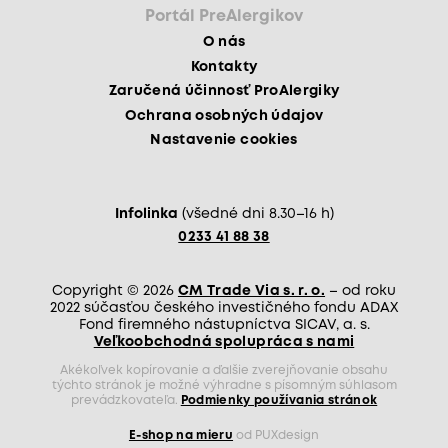
Portál PreAlergikov
O nás
Kontakty
Zaručená účinnosť ProAlergiky
Ochrana osobných údajov
Nastavenie cookies
Infolinka
(všedné dni 8.30–16 h)
0233 41 88 38
Copyright © 2026
CM Trade Via s. r. o.
– od roku
2022 súčasťou českého investičného fondu ADAX
Fond firemného nástupníctva SICAV, a. s.
Veľkoobchodná spolupráca s nami
Akékoľvek kopírovanie a ďalšie zverejňovanie obsahu
týchto stránok je možné výhradne s písomným súhlasom
prevádzkovateľa.
Podmienky používania stránok
E-shop na mieru
od PUXdesign