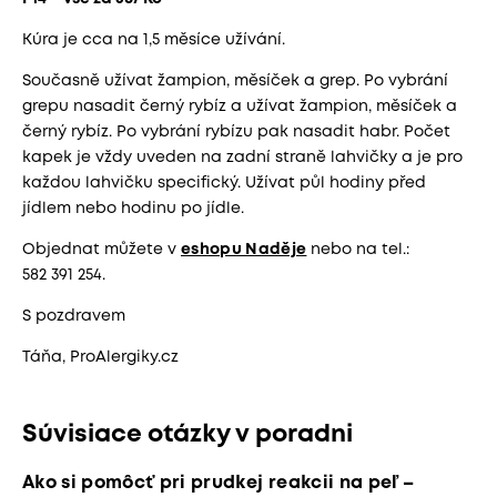
Kúra je cca na 1,5 měsíce užívání.
Současně užívat žampion, měsíček a grep. Po vybrání
grepu nasadit černý rybíz a užívat žampion, měsíček a
černý rybíz. Po vybrání rybízu pak nasadit habr. Počet
kapek je vždy uveden na zadní straně lahvičky a je pro
každou lahvičku specifický. Užívat půl hodiny před
jídlem nebo hodinu po jídle.
Objednat můžete v
eshopu Naděje
nebo na tel.:
582 391 254.
S pozdravem
Táňa, ProAlergiky.cz
Súvisiace otázky v poradni
Ako si pomôcť pri prudkej reakcii na peľ –