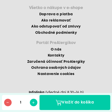
Všetko o nákupe v e-shope
Doprava a platba
Ako reklamovať
Ako odstupovať od zmluvy
Obchodné podmienky
Portál PreAlergikov
O nás
Kontakty
Zaručená účinnosť ProAlergiky
Ochrana osobných údajov
Nastavenie cookies
Infolinka
(všedné dni 8.30–16 h)
0233 41 88 38
Vložiť do košíka
Copyright © 2026
CM Trade Via s. r. o.
– od roku