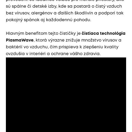
sú spálne či detské izby, kde sa postará o čistý vzduch
bez vírusov, alergénov a ďalších škodlivín a podporí tak
pokojný spánok aj každodennú pohodu.
Hlavným benefitom tejto čističky je
čistiaca technológia
PlasmaWave
, ktorá výrazne znižuje množstvo vírusov a
baktérií vo vzduchu, čím prispieva k zlepšeniu kvality
ovzdušia v interiéri a ochrane vášho zdravia.