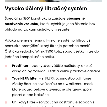
Vysoko účinný filtračný systém
Špeciálna 360° konštrukcia zaisťuje
všesmerné
nasávanie vzduchu
, ktoré urýchľuje jeho čistenie bez
ohľadu na to, kam čističku umiestnite.
Vďaka premyslenému all-in-one systému filtrov už
nemusíte premýšľať, ktorý filter je potrebné meniť.
Čistička vzduchu Winix T500 totiž spája všetky filtre do
jedného kompaktného celku.
Predfilter
– zachytáva väčšie nečistoty, ako sú
vlasy, chlpy, zvieraciu srsť a veľké prachové častice.
True HEPA filter
– s 99,97% účinnosťou odfiltruje
všetky častice s veľkosťou od 0,3 mikrónu, medzi
ktoré patria peľové a zvieracie alergény, spóry
plesní alebo baktérie.
Uhlíkový filter
- zo vzduchu odstraňuje zápach z