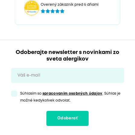
Overený zákazník pred 6 dňami
Odoberajte newsletter s novinkami zo
sveta alergikov
Súhlasím so
spracovaním osobných údajov
. Súhlas je
možné kedykoľvek odvolať.
Odoberať