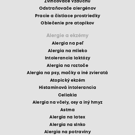
Zvlhčovače vzduchu
Odstraňovače alergénov
Pracie a čistiace prostriedky
Oblečenie pre atopikov
Alergie a ekzémy
Alergia na peľ
Alergia na mlieko
Intolerancia laktózy
Alergia na roztoče
Alergia na psy, mačky a iné zvieratá
Atopický ekzém
Histamínová intolerancia
Celiakia
Alergia na včely, osy a iný hmyz
Astma
Alergia na latex
Alergia na slnko
Alergia na potraviny