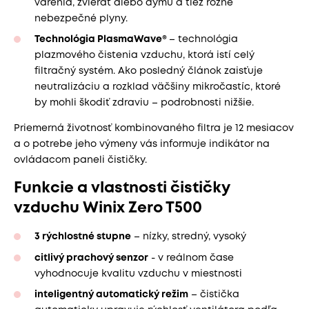
varenia, zvierat alebo dymu a tiež rôzne
nebezpečné plyny.
Technológia PlasmaWave®
– technológia
plazmového čistenia vzduchu, ktorá istí celý
filtračný systém. Ako posledný článok zaisťuje
neutralizáciu a rozklad väčšiny mikročastíc, ktoré
by mohli škodiť zdraviu – podrobnosti nižšie.
Priemerná životnosť kombinovaného filtra je 12 mesiacov
a o potrebe jeho výmeny vás informuje indikátor na
ovládacom paneli čističky.
Funkcie a vlastnosti čističky
vzduchu Winix Zero T500
3 rýchlostné stupne
– nízky, stredný, vysoký
citlivý prachový senzor
- v reálnom čase
vyhodnocuje kvalitu vzduchu v miestnosti
inteligentný automatický režim
– čistička