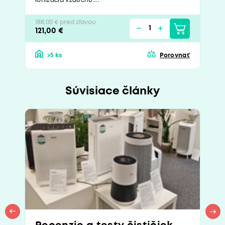
ionizácia vzduchu....
188,00 € pred zľavou
121,00 €
>5 ks
Porovnať
Súvisiace články