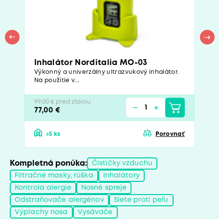
Inhalátor Norditalia MO-03
Výkonný a univerzálny ultrazvukový inhalátor.
Na použitie v...
99,00 € pred zľavou
77,00 €
>5 ks
Porovnať
Kompletná ponúka:
Čističky vzduchu
Filtračné masky, rúška
Inhalátory
Kontrola alergie
Nosné spreje
Odstraňovače alergénov
Siete proti peľu
Výplachy nosa
Vysávače