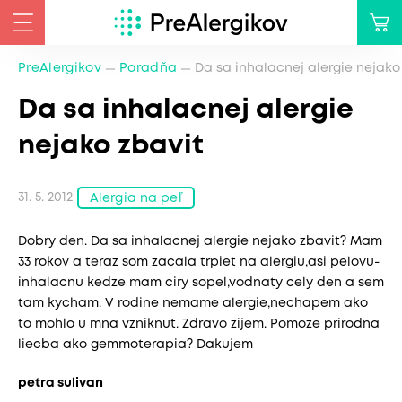
PreAlergikov
Poradňa
Da sa inhalacnej alergie nejako
Da sa inhalacnej alergie
nejako zbavit
31. 5. 2012
Alergia na peľ
Dobry den. Da sa inhalacnej alergie nejako zbavit? Mam
33 rokov a teraz som zacala trpiet na alergiu,asi pelovu-
inhalacnu kedze mam ciry sopel,vodnaty cely den a sem
tam kycham. V rodine nemame alergie,nechapem ako
to mohlo u mna vzniknut. Zdravo zijem. Pomoze prirodna
liecba ako gemmoterapia? Dakujem
petra sulivan