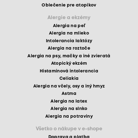
Oblečenie pre atopikov
Alergie a ekzémy
Alergia na peľ
Alergia na mlieko
Intolerancia laktózy
Alergia na roztoče
Alergia na psy, mačky a iné zvieratá
Atopický ekzém
Histamínová intolerancia
Celiakia
Alergia na včely, osy a iný hmyz
Astma
Alergia na latex
Alergia na slnko
Alergia na potraviny
Všetko o nákupe v e-shope
Doprava a platba