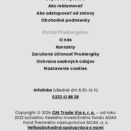
Ako reklamovať
Ako odstupovať od zmluvy
Obchodné podmienky
Portál PreAlergikov
O nás
Kontakty
Zaručená účinnosť ProAlergiky
Ochrana osobných údajov
Nastavenie cookies
Infolinka
(všedné dni 8.30–16 h)
0233 41 88 38
Copyright © 2026
CM Trade Via s. r. o.
– od roku
2022 súčasťou českého investičného fondu ADAX
Fond firemného nástupníctva SICAV, a. s.
Veľkoobchodná spolupráca s nami