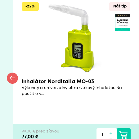
-22%
Náš tip
Inhalátor Norditalia MO-03
Výkonný a univerzálny ultrazvukový inhalátor. Na
použitie v...
99,00 € pred zľavou
77,00 €