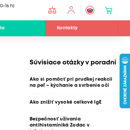
0–16 h)
ňa
Kontakty
Súvisiace otázky v poradni
Ako si pomôcť pri prudkej reakcii
na peľ – kýchanie a svrbenie očí
Ako znížiť vysoké celkové IgE
Bezpečnosť užívania
antihistaminiká Zodac v