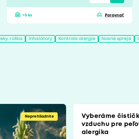
>5 ks
Porovnať
sky, rúška
Inhalátory
Kontrola alergie
Nosné spreje
Vyberáme čistič
Neprehliadnite
vzduchu pre peľ
alergika