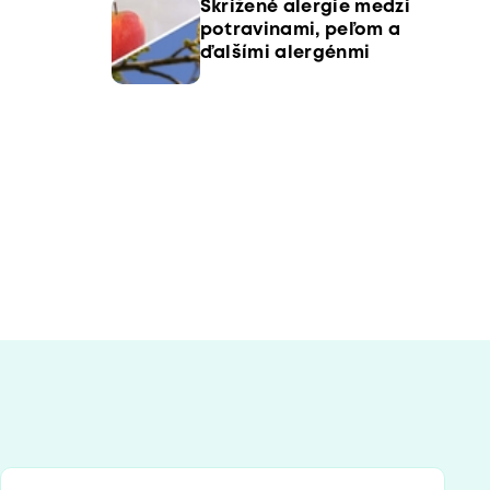
Skrížené alergie medzi
potravinami, peľom a
ďalšími alergénmi