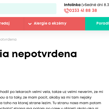
Infolinka
(všedné dni 8.3
0233 41 88 38
redaj
Alergie a ekzémy
Porad
potvrdena
gia nepotvrdena
dil po lekaroch velmi vela, takze uz velmi neverim, ze mi
ou a to taky, ze mam pocit, akoby sa mi tam nejaky
la toho na ktorej strane lezim. Tu stranu nosa mam potom
pchata" strana ma potom po case v oblasti okolo oka aj