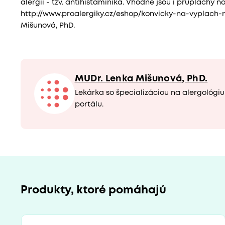
alergii - tzv. antihistaminika. Vhodné jsou i průplachy n
http://www.proalergiky.cz/eshop/konvicky-na-vyplach-
Mišunová, PhD.
MUDr. Lenka Mišunová, PhD.
Lekárka so špecializáciou na alergológi
portálu.
Produkty, ktoré pomáhajú