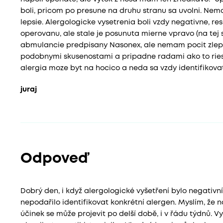
boli, pricom po presune na druhu stranu sa uvolni. Nema
lepsie. Alergologicke vysetrenia boli vzdy negativne, 
operovanu, ale stale je posunuta mierne vpravo (na tej s
abmulancie predpisany Nasonex, ale nemam pocit zleps
podobnymi skusenostami a pripadne radami ako to riesit.
alergia moze byt na hocico a neda sa vzdy identifikov
juraj
Odpoveď
Dobrý den, i když alergologické vyšetření bylo negativní, 
nepodařilo identifikovat konkrétní alergen. Myslím, že
účinek se může projevit po delší době, i v řádu týdnů. 