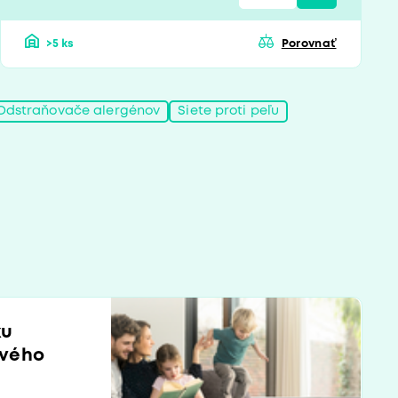
>5 ks
Porovnať
Odstraňovače alergénov
Siete proti peľu
ku
ového