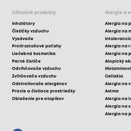
Užitočné produkty
Alergie a 
Inhalátory
Alergia na 
Čističky vzduchu
Alergia na 
Vysávače
Intoleranci
Protiroztočové poťahy
Alergia na 
Liečebná kozmetika
Alergia na 
Parné čističe
Atopický e
Odvlhčovače vzduchu
Histamínová
Zvlhčovače vzduchu
Celiakia
Odstraňovače alergénov
Alergia na v
Pracie a čistiace prostriedky
Astma
Oblečenie pre atopikov
Alergia na 
Alergia na 
Alergia na 