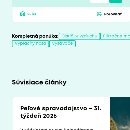
>5 ks
Porovnať
Kompletná ponúka:
Čističky vzduchu
Filtračné ma
Výplachy nosa
Vysávače
Súvisiace články
Peľové spravodajstvo – 31.
týždeň 2026