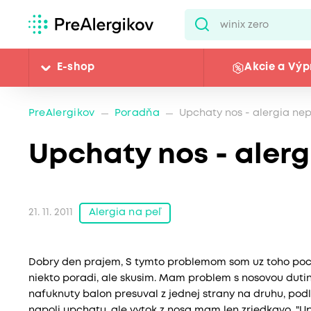
E-shop
Akcie a Výp
PreAlergikov
Poradňa
Upchaty nos - alergia ne
Upchaty nos - aler
Alergia na peľ
21. 11. 2011
Dobry den prajem, S tymto problemom som uz toho pocho
niekto poradi, ale skusim. Mam problem s nosovou dutin
nafuknuty balon presuval z jednej strany na druhu, pod
napoli upchatu, ale vytok z nosa mam len zriedkavo. "U