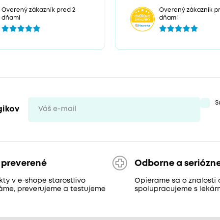
Overený zákazník p
Overený zákazník pred 2
dňami
dňami
S
gikov
 preverené
Odborne a seriózn
ty v e-shope starostlivo
Opierame sa o znalosti 
áme, preverujeme a testujeme
spolupracujeme s lekár