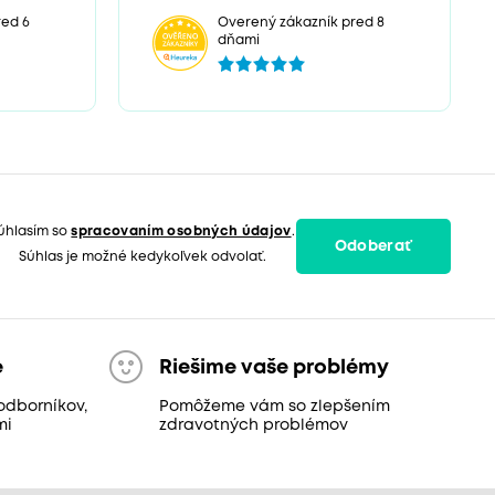
red 6
Overený zákazník pred 8
dňami
úhlasím so
spracovaním osobných údajov
.
Odoberať
Súhlas je možné kedykoľvek odvolať.
e
Riešime vaše problémy
odborníkov,
Pomôžeme vám so zlepšením
mi
zdravotných problémov