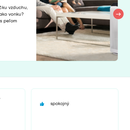
čku vzduchu,
nako vonku?
i s peľom
“
spokojný