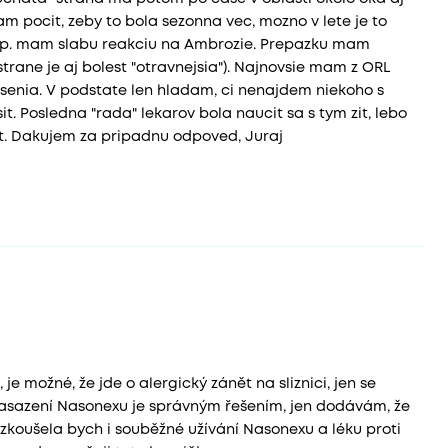
m pocit, zeby to bola sezonna vec, mozno v lete je to
resp. mam slabu reakciu na Ambrozie. Prepazku mam
trane je aj bolest "otravnejsia"). Najnovsie mam z ORL
enia. V podstate len hladam, ci nenajdem niekoho s
 Posledna "rada" lekarov bola naucit sa s tym zit, lebo
at. Dakujem za pripadnu odpoved, Juraj
je možné, že jde o alergický zánět na sliznici, jen se
 nasazení Nasonexu je správným řešením, jen dodávám, že
Vyzkoušela bych i souběžné užívání Nasonexu a léku proti