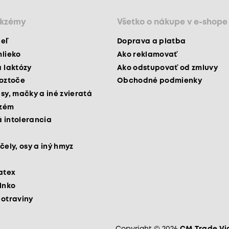
ekzémy
Všetko o nákupe v e-shope
peľ
Doprava a platba
mlieko
Ako reklamovať
a laktózy
Ako odstupovať od zmluvy
roztoče
Obchodné podmienky
psy, mačky a iné zvieratá
kzém
 intolerancia
čely, osy a iný hmyz
latex
slnko
potraviny