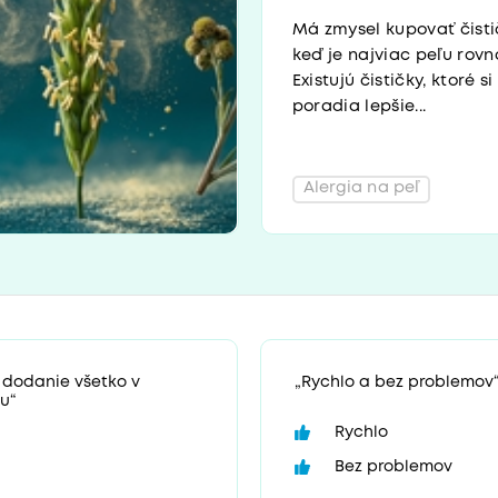
Má zmysel kupovať čisti
keď je najviac peľu rov
Existujú čističky, ktoré s
poradia lepšie...
Alergia na peľ
 dodanie všetko v
„Rychlo a bez problemov
u“
Rychlo
Bez problemov