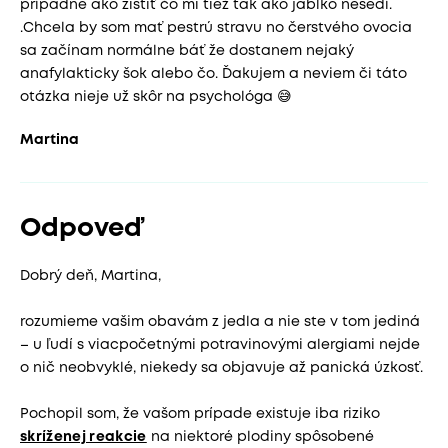
prípadne ako zistiť čo mi tiež tak ako jablko nesedí.
.Chcela by som mať pestrú stravu no čerstvého ovocia
sa začínam normálne báť že dostanem nejaký
anafylakticky šok alebo čo. Ďakujem a neviem či táto
otázka nieje už skôr na psychológa 😅
Martina
Odpoveď
Dobrý deň, Martina,
rozumieme vašim obavám z jedla a nie ste v tom jediná
– u ľudí s viacpočetnými potravinovými alergiami nejde
o nič neobvyklé, niekedy sa objavuje až panická úzkosť.
Pochopil som, že vašom prípade existuje iba riziko
skríženej reakcie
na niektoré plodiny spôsobené