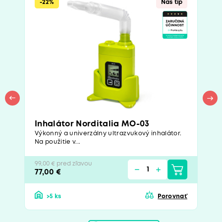
-22%
Náš tip
Inhalátor Norditalia MO-03
Výkonný a univerzálny ultrazvukový inhalátor.
Na použitie v...
99,00 € pred zľavou
77,00 €
>5 ks
Porovnať