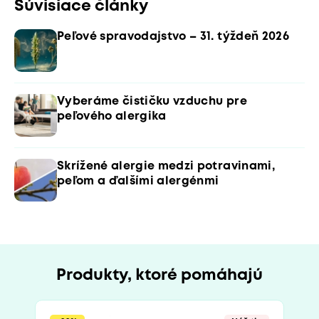
Súvisiace články
Peľové spravodajstvo – 31. týždeň 2026
Vyberáme čističku vzduchu pre
peľového alergika
Skrížené alergie medzi potravinami,
peľom a ďalšími alergénmi
Produkty, ktoré pomáhajú