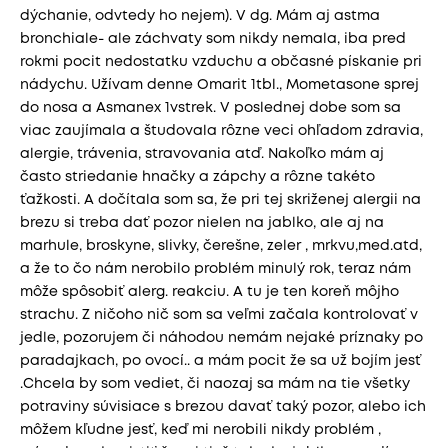
dýchanie, odvtedy ho nejem). V dg. Mám aj astma
bronchiale- ale záchvaty som nikdy nemala, iba pred
rokmi pocit nedostatku vzduchu a občasné pískanie pri
nádychu. Užívam denne Omarit 1tbl., Mometasone sprej
do nosa a Asmanex 1vstrek. V poslednej dobe som sa
viac zaujímala a študovala rôzne veci ohľadom zdravia,
alergie, trávenia, stravovania atď. Nakoľko mám aj
často striedanie hnačky a zápchy a rôzne takéto
ťažkosti. A dočítala som sa, že pri tej skriženej alergii na
brezu si treba dať pozor nielen na jablko, ale aj na
marhule, broskyne, slivky, čerešne, zeler , mrkvu,med.atd,
a že to čo nám nerobilo problém minulý rok, teraz nám
môže spôsobiť alerg. reakciu. A tu je ten koreň môjho
strachu. Z ničoho nič som sa veľmi začala kontrolovať v
jedle, pozorujem či náhodou nemám nejaké príznaky po
paradajkach, po ovocí.. a mám pocit že sa už bojím jesť
.Chcela by som vediet, či naozaj sa mám na tie všetky
potraviny súvisiace s brezou davať taký pozor, alebo ich
môžem kľudne jesť, keď mi nerobili nikdy problém ,