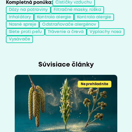
Kompletná ponúka:
Čističky vzduchu
Dózy na potraviny
Filtračné masky, rúška
Inhalátory
Kontrola alergie
Kontrola alergie
Nosné spreje
Odstraňovače alergénov
Siete proti peľu
Trávenie a črevá
Výplachy nosa
Vysávače
Súvisiace články
Neprehliadnite