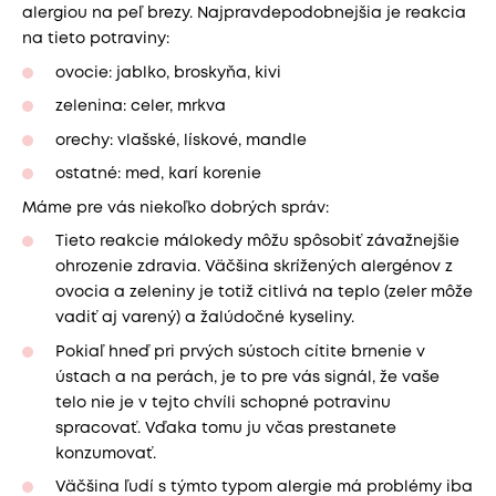
alergiou na peľ brezy. Najpravdepodobnejšia je reakcia
na tieto potraviny:
ovocie: jablko, broskyňa, kivi
zelenina: celer, mrkva
orechy: vlašské, lískové, mandle
ostatné: med, karí korenie
Máme pre vás niekoľko dobrých správ:
Tieto reakcie málokedy môžu spôsobiť závažnejšie
ohrozenie zdravia. Väčšina skrížených alergénov z
ovocia a zeleniny je totiž citlivá na teplo (zeler môže
vadiť aj varený) a žalúdočné kyseliny.
Pokiaľ hneď pri prvých sústoch cítite brnenie v
ústach a na perách, je to pre vás signál, že vaše
telo nie je v tejto chvíli schopné potravinu
spracovať. Vďaka tomu ju včas prestanete
konzumovať.
Väčšina ľudí s týmto typom alergie má problémy iba