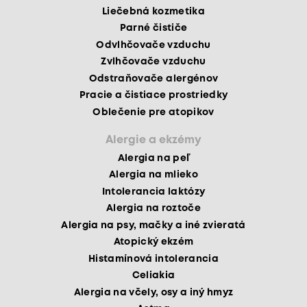
Liečebná kozmetika
Parné čističe
Odvlhčovače vzduchu
Zvlhčovače vzduchu
Odstraňovače alergénov
Pracie a čistiace prostriedky
Oblečenie pre atopikov
Alergie a ekzémy
Alergia na peľ
Alergia na mlieko
Intolerancia laktózy
Alergia na roztoče
Alergia na psy, mačky a iné zvieratá
Atopický ekzém
Histamínová intolerancia
Celiakia
Alergia na včely, osy a iný hmyz