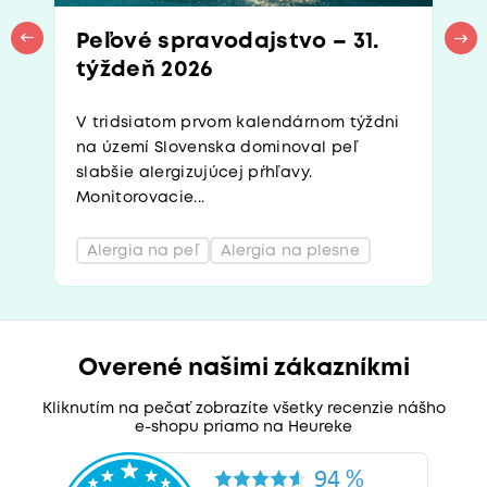
Peľové spravodajstvo – 31.
týždeň 2026
V tridsiatom prvom kalendárnom týždni
na území Slovenska dominoval peľ
slabšie alergizujúcej pŕhľavy.
Monitorovacie...
Alergia na peľ
Alergia na plesne
Overené našimi zákazníkmi
Kliknutím na pečať zobrazíte všetky recenzie nášho
e-shopu priamo na Heureke