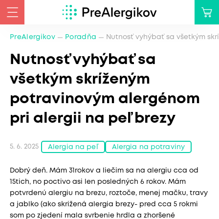
PreAlergikov
Poradňa
Nutnosť vyhýbať sa všetkým skr
Nutnosť vyhýbať sa
všetkým skríženým
potravinovým alergénom
pri alergii na peľ brezy
5. 6. 2025
Alergia na peľ
Alergia na potraviny
Dobrý deň. Mám 31rokov a liečim sa na alergiu cca od
15tich, no poctivo asi len posledných 6 rokov. Mám
potvrdenú alergiu na brezu, roztoče, menej mačku, travy
a jablko (ako skrižená alergia brezy- pred cca 5 rokmi
som po zjedení mala svrbenie hrdla a zhoršené