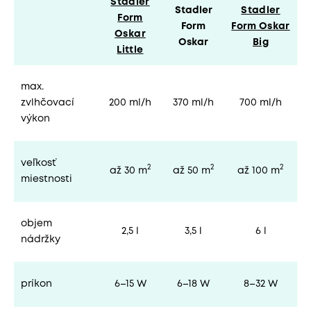
Stadler
Stadler
Stadler
Form
Form
Form
Oskar
Oskar
Oskar
Big
Little
max.
zvlhčovací
200 ml/h
370 ml/h
700 ml/h
výkon
veľkosť
2
2
2
až 30 m
až 50 m
až 100 m
miestnosti
objem
2,5 l
3,5 l
6 l
nádržky
príkon
6–15 W
6–18 W
8–32 W