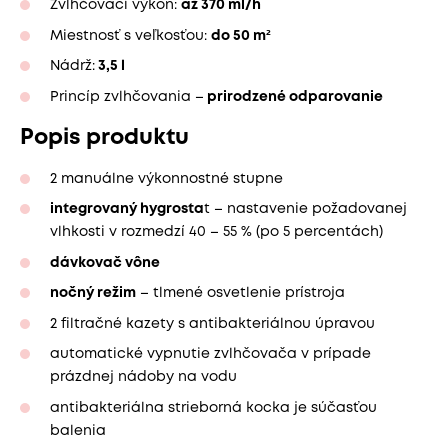
Zvlhčovací výkon:
až 370 ml/h
Miestnosť s veľkosťou:
do 50 m²
Nádrž:
3,5 l
Princíp zvlhčovania –
prirodzené odparovanie
Popis produktu
2 manuálne výkonnostné stupne
integrovaný hygrosta
t – nastavenie požadovanej
vlhkosti v rozmedzí 40 – 55 % (po 5 percentách)
dávkovač vône
nočný režim
– tlmené osvetlenie prístroja
2 filtračné kazety s antibakteriálnou úpravou
automatické vypnutie zvlhčovača v prípade
prázdnej nádoby na vodu
antibakteriálna strieborná kocka je súčasťou
balenia