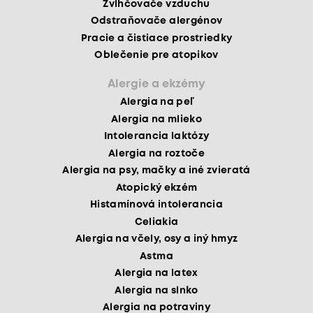
Zvlhčovače vzduchu
Odstraňovače alergénov
Pracie a čistiace prostriedky
Oblečenie pre atopikov
Alergie a ekzémy
Alergia na peľ
Alergia na mlieko
Intolerancia laktózy
Alergia na roztoče
Alergia na psy, mačky a iné zvieratá
Atopický ekzém
Histamínová intolerancia
Celiakia
Alergia na včely, osy a iný hmyz
Astma
Alergia na latex
Alergia na slnko
Alergia na potraviny