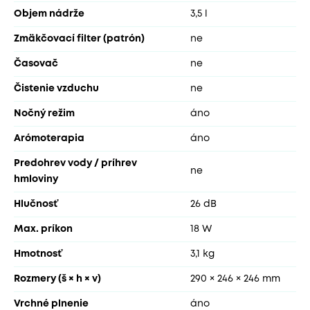
Objem nádrže
3,5 l
Zmäkčovací filter (patrón)
ne
Časovač
ne
Čistenie vzduchu
ne
Nočný režim
áno
Arómoterapia
áno
Predohrev vody / príhrev
ne
hmloviny
Hlučnosť
26 dB
Max. príkon
18 W
Hmotnosť
3,1 kg
Rozmery (š × h × v)
290 × 246 × 246 mm
Vrchné plnenie
áno