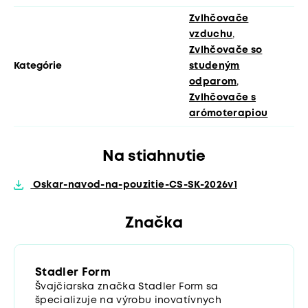
Zvlhčovače
vzduchu
,
Zvlhčovače so
Kategórie
studeným
odparom
,
Zvlhčovače s
arómoterapiou
Na stiahnutie
Oskar-navod-na-pouzitie-CS-SK-2026v1
Značka
Stadler Form
Švajčiarska značka Stadler Form sa
špecializuje na výrobu inovatívnych