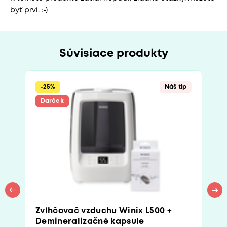
byť prví. :-)
Súvisiace produkty
-25%
Náš tip
Darček
Zvlhčovač vzduchu Winix L500 +
Demineralizačné kapsule