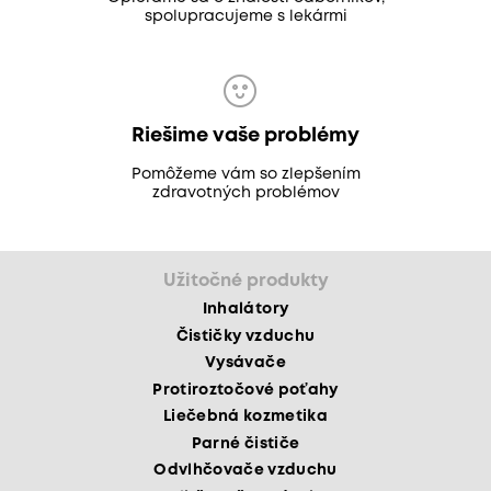
spolupracujeme s lekármi
Riešime vaše problémy
Pomôžeme vám so zlepšením
zdravotných problémov
Užitočné produkty
Inhalátory
Čističky vzduchu
Vysávače
Protiroztočové poťahy
Liečebná kozmetika
Parné čističe
Odvlhčovače vzduchu