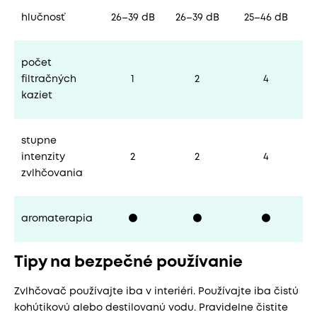
hlučnosť
26–39 dB
26–39 dB
25–46 dB
počet
filtračných
1
2
4
kaziet
stupne
intenzity
2
2
4
zvlhčovania
aromaterapia
⚫
⚫
⚫
Tipy na bezpečné používanie
Zvlhčovač používajte iba v interiéri. Používajte iba čistú
kohútikovú alebo destilovanú vodu. Pravidelne čistite