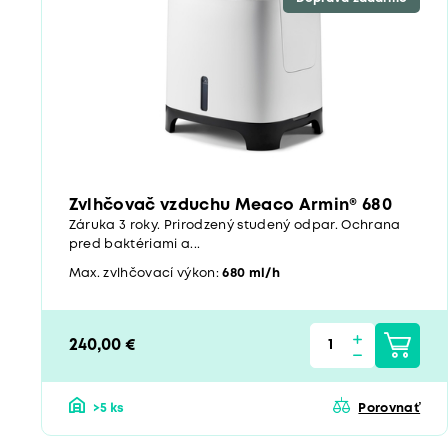
Zvlhčovač vzduchu Meaco Armin® 680
Záruka 3 roky. Prirodzený studený odpar. Ochrana
pred baktériami a...
Max. zvlhčovací výkon:
680 ml/h
240,00 €
>5 ks
Porovnať