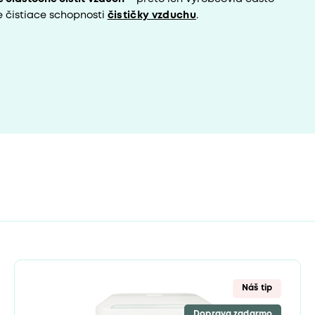
 čistiace schopnosti
čističky vzduchu
.
Náš tip
Doprava zadarmo