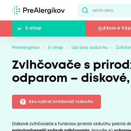
E-shop
Akcie a Výp
PreAlergikov
E-shop
Úprava vzduchu
Zvlhčo
Zvlhčovače s prir
odparom – diskové,
Ako vybrať zvlhčovač vzduchu
Diskové zvlhčovače s funkciou prania vzduchu patria d
najprirodzenejší spôsob zvlhčovania
. Navyše sú
schopné