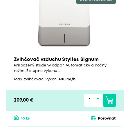
Zvlhčovač vzduchu Stylies Signum
Prirodzený studený odpar. Automatický a nočný
režim. 3 stupne výkonu...
Max. zvlhčovací výkon:
400 ml/h
209,00 €
>5 ks
Porovnať