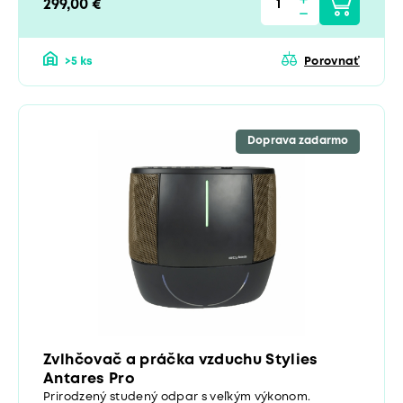
299,00 €
>5 ks
Porovnať
Doprava zadarmo
Zvlhčovač a práčka vzduchu Stylies
Antares Pro
Prirodzený studený odpar s veľkým výkonom.