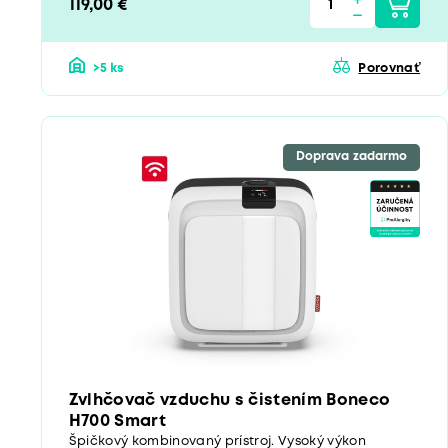
119,00 €
>5 ks
Porovnať
Doprava zadarmo
Zvlhčovač vzduchu s čistením Boneco
H700 Smart
Špičkový kombinovaný prístroj. Vysoký výkon