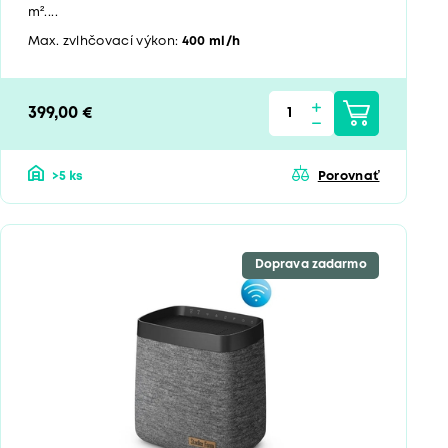
m²....
Max. zvlhčovací výkon:
400 ml/h
399,00 €
>5 ks
Porovnať
Doprava zadarmo