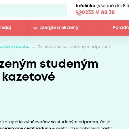
Infolinka
(všedné dni 8.3
0233 41 88 38
redaj
Alergie a ekzémy
Porad
vače vzduchu
Zvlhčovače so studeným odparom
odzeným studeným
 kazetové
o kategórie zvlhčovačov so studeným odparom, čo je
 čiastočne čistiť vzduch
– preto ich výrobcovia často