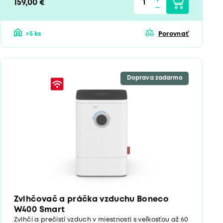
159,00 €
>5 ks
Porovnať
Doprava zadarmo
Zvlhčovač a práčka vzduchu Boneco
W400 Smart
Zvlhčí a prečistí vzduch v miestnosti s veľkosťou až 60