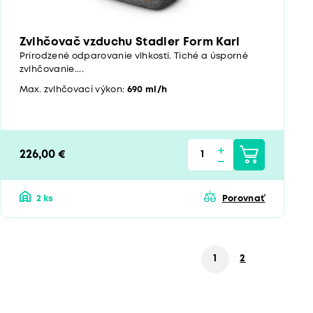
Zvlhčovač vzduchu Stadler Form Karl
Prirodzené odparovanie vlhkosti. Tiché a úsporné
zvlhčovanie....
Max. zvlhčovací výkon:
690 ml/h
226,00 €
2 ks
Porovnať
1
2