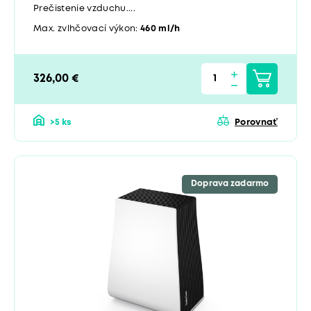
Prečistenie vzduchu....
Max. zvlhčovací výkon:
460 ml/h
326,00 €
>5 ks
Porovnať
Doprava zadarmo