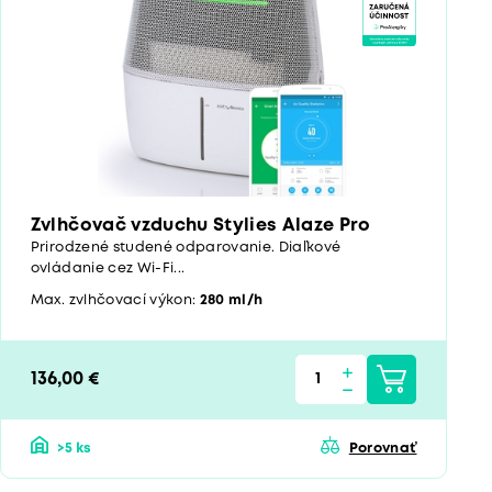
Zvlhčovač vzduchu Stylies Alaze Pro
Prirodzené studené odparovanie. Diaľkové
ovládanie cez Wi-Fi...
Max. zvlhčovací výkon:
280 ml/h
136,00 €
>5 ks
Porovnať