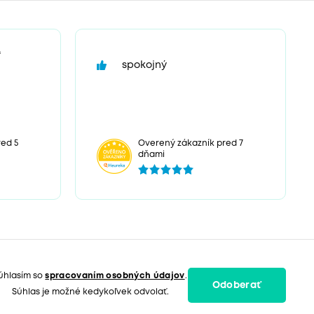
“
spokojný
ed 5
Overený zákazník pred 7
dňami
úhlasím so
spracovaním osobných údajov
.
Odoberať
Súhlas je možné kedykoľvek odvolať.