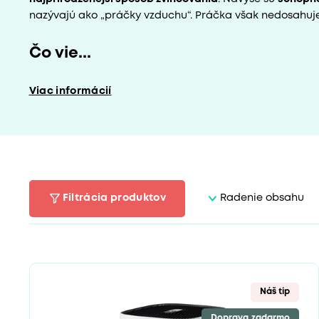
nazývajú ako „práčky vzduchu“. Práčka však nedosahuje
Čo vie...
Viac informácií
Filtrácia produktov
Radenie obsahu
Náš tip
Doprava zadarmo