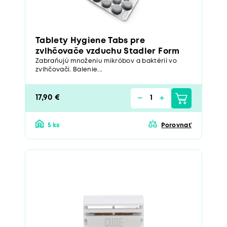
Tablety Hygiene Tabs pre
zvlhčovače vzduchu Stadler Form
Zabraňujú množeniu mikróbov a baktérií vo
zvlhčovači. Balenie...
17,90 €
5 ks
Porovnať