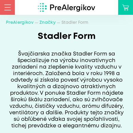
PreAlergikov
Značky
Stadler Form
Stadler Form
Švajčiarska značka Stadler Form sa
špecializuje na výrobu inovatívnych
zariadení na zlepšenie kvality vzduchu v
interiéroch. Založená bola v roku 1998 a
odvtedy si získala povesť výrobcu vysoko
kvalitných a dizajnovo atraktívnych
produktov. V ponuke Stadler Form nájdete
širokú škálu zariadení, ako sú zvlhčovače
vzduchu, čističky vzduchu, arómu difuzéry,
ventilátory a ďalšie. Produkty tejto značky
sú obľúbené vďaka svojej spoľahlivosti,
tichej prevádzke a elegantnému dizajnu.