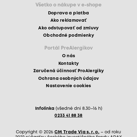
Všetko o nákupe v e-shope
Doprava a platba
Ako reklamovať
Ako odstupovať od zmluvy
Obchodné podmienky
Portál PreAlergikov
O nás
Kontakty
Zaručená účinnosť ProAlergiky
Ochrana osobných údajov
Nastavenie cookies
Infolinka
(všedné dni 8.30–16 h)
0233 41 88 38
Copyright © 2026
CM Trade Via s. r. o.
– od roku