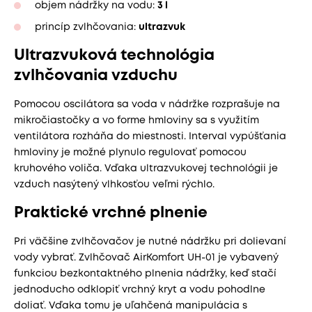
objem nádržky na vodu:
3 l
princíp zvlhčovania:
ultrazvuk
Ultrazvuková technológia
zvlhčovania vzduchu
Pomocou oscilátora sa voda v nádržke rozprašuje na
mikročiastočky a vo forme hmloviny sa s využitím
ventilátora rozháňa do miestnosti. Interval vypúšťania
hmloviny je možné plynulo regulovať pomocou
kruhového voliča. Vďaka ultrazvukovej technológii je
vzduch nasýtený vlhkosťou veľmi rýchlo.
Praktické vrchné plnenie
Pri väčšine zvlhčovačov je nutné nádržku pri dolievaní
vody vybrať. Zvlhčovač AirKomfort UH-01 je vybavený
funkciou bezkontaktného plnenia nádržky, keď stačí
jednoducho odklopiť vrchný kryt a vodu pohodlne
doliať. Vďaka tomu je uľahčená manipulácia s