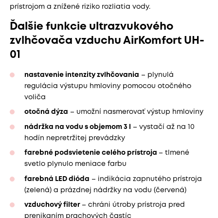
prístrojom a znížené riziko rozliatia vody.
Ďalšie funkcie ultrazvukového
zvlhčovača vzduchu AirKomfort UH-
01
nastavenie intenzity zvlhčovania
– plynulá
regulácia výstupu hmloviny pomocou otočného
voliča
otočná dýza
– umožní nasmerovať výstup hmloviny
nádržka na vodu s objemom 3 l
– vystačí až na 10
hodín nepretržitej prevádzky
farebné podsvietenie celého prístroja
– tlmené
svetlo plynulo meniace farbu
farebná LED dióda
– indikácia zapnutého prístroja
(zelená) a prázdnej nádržky na vodu (červená)
vzduchový filter
– chráni útroby prístroja pred
prenikaním prachových častíc