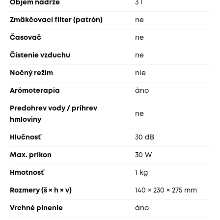
Objem nádrže
3 l
Zmäkčovací filter (patrón)
ne
Časovač
ne
Čistenie vzduchu
ne
Nočný režim
nie
Arómoterapia
áno
Predohrev vody / príhrev
ne
hmloviny
Hlučnosť
30 dB
Max. príkon
30 W
Hmotnosť
1 kg
Rozmery (š × h × v)
140 × 230 × 275 mm
Vrchné plnenie
áno