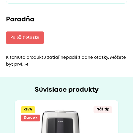
Poradňa
Položiť otázku
K tomuto produktu zatiaľ nepadli žiadne otázky. Môžete
byť prví. :-)
Súvisiace produkty
-25%
Náš tip
Darček