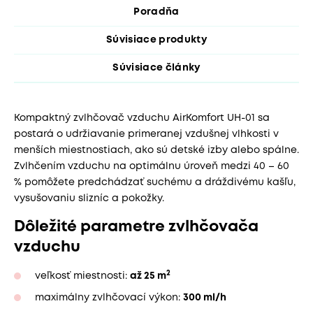
Poradňa
Súvisiace produkty
Súvisiace články
Kompaktný zvlhčovač vzduchu AirKomfort UH-01 sa
postará o udržiavanie primeranej vzdušnej vlhkosti v
menších miestnostiach, ako sú detské izby alebo spálne.
Zvlhčením vzduchu na optimálnu úroveň medzi 40 – 60
% pomôžete predchádzať suchému a dráždivému kašľu,
vysušovaniu slizníc a pokožky.
Dôležité parametre zvlhčovača
vzduchu
2
veľkosť miestnosti:
až 25 m
maximálny zvlhčovací výkon:
300 ml/h