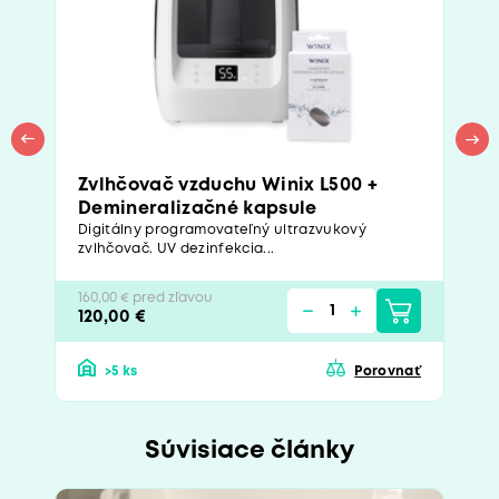
Zvlhčovač vzduchu Winix L500 +
Demineralizačné kapsule
Digitálny programovateľný ultrazvukový
zvlhčovač. UV dezinfekcia...
160,00 € pred zľavou
120,00 €
>5 ks
Porovnať
Súvisiace články