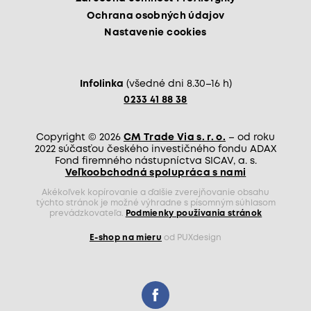
Ochrana osobných údajov
Nastavenie cookies
Infolinka
(všedné dni 8.30–16 h)
0233 41 88 38
Copyright © 2026
CM Trade Via s. r. o.
– od roku
2022 súčasťou českého investičného fondu ADAX
Fond firemného nástupníctva SICAV, a. s.
Veľkoobchodná spolupráca s nami
Akékoľvek kopírovanie a ďalšie zverejňovanie obsahu
týchto stránok je možné výhradne s písomným súhlasom
prevádzkovateľa.
Podmienky používania stránok
E-shop na mieru
od PUXdesign