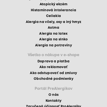
Atopický ekzém
Histamínová intolerancia
Celiakia
Alergia na včely, osy a iný hmyz
Astma
Alergia na latex
Alergia na slnko
Alergia na potraviny
Všetko o nákupe v e-shope
Doprava a platba
Ako reklamovať
Ako odstupovať od zmluvy
Obchodné podmienky
Portál PreAlergikov
O nás
Kontakty
Zaručená účinnosť ProAlergiky