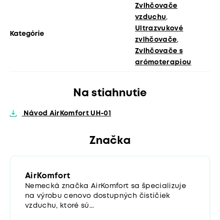
Zvlhčovače
vzduchu
,
Ultrazvukové
Kategórie
zvlhčovače
,
Zvlhčovače s
arómoterapiou
Na stiahnutie
Návod AirKomfort UH-01
Značka
AirKomfort
Nemecká značka AirKomfort sa špecializuje
na výrobu cenovo dostupných čističiek
vzduchu, ktoré sú...