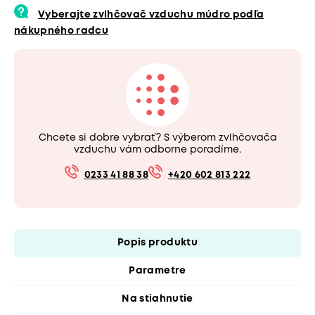
Vyberajte zvlhčovač vzduchu múdro podľa
nákupného radcu
Chcete si dobre vybrať? S výberom zvlhčovača
vzduchu vám odborne poradíme.
0233 41 88 38
+420 602 813 222
Popis produktu
Parametre
Na stiahnutie