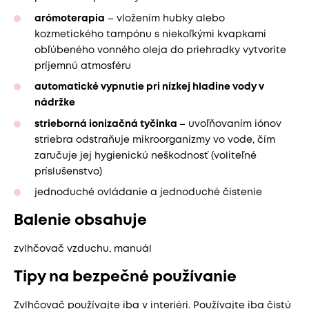
arómoterapia
– vložením hubky alebo
kozmetického tampónu s niekoľkými kvapkami
obľúbeného vonného oleja do priehradky vytvoríte
príjemnú atmosféru
automatické vypnutie pri nízkej hladine vody v
nádržke
strieborná ionizačná tyčinka
– uvoľňovaním iónov
striebra odstraňuje mikroorganizmy vo vode, čím
zaručuje jej hygienickú neškodnosť (voliteľné
príslušenstvo)
jednoduché ovládanie a jednoduché čistenie
Balenie obsahuje
zvlhčovač vzduchu, manuál
Tipy na bezpečné používanie
Zvlhčovač používajte iba v interiéri. Používajte iba čistú