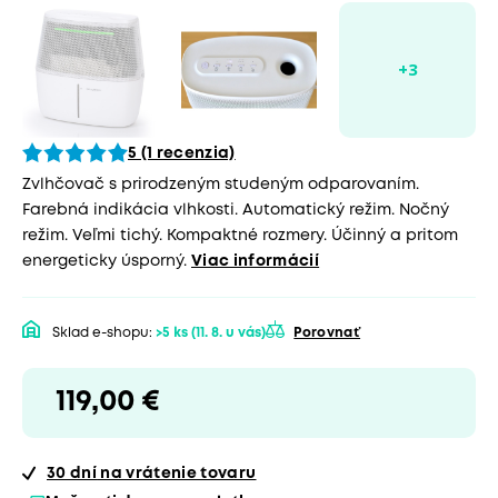
5 (1 recenzia)
Zvlhčovač s prirodzeným studeným odparovaním.
Farebná indikácia vlhkosti. Automatický režim. Nočný
režim. Veľmi tichý. Kompaktné rozmery. Účinný a pritom
energeticky úsporný.
Viac informácií
Sklad e-shopu:
>5 ks
(11. 8. u vás)
Porovnať
119,00 €
30 dní
na vrátenie tovaru