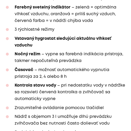
Farebný svetelný indikátor
– zelená = optimálna
vlhkosť vzduchu, oranžová = príliš suchý vzduch,
červená farba = v nádrži chýba voda
3 rýchlostné režimy
Vstavaný hygrostat sledujúci aktuálnu vlhkosť
vzduchu
Nočný režim
– vypne sa farebná indikácia prístroja,
takmer nepočuteľná prevádzka
Časovač
– možnosť automatického vypnutia
prístroja za 2, 4 alebo 8 h
Kontrola stavu vody
– pri nedostatku vody v nádržke
sa rozsvieti červená kontrolka a zvlhčovač sa
automaticky vypne
Zrozumiteľné ovládanie pomocou tlačidiel
Nádrž s objemom 3 l umožňuje dlhú prevádzku
zvlhčovača bez nutnosti často dolievať vodu