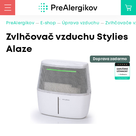
PreAlergikov
E-shop
Úprava vzduchu
Zvlhčovače 
Zvlhčovač vzduchu Stylies
Alaze
Doprava zadarmo