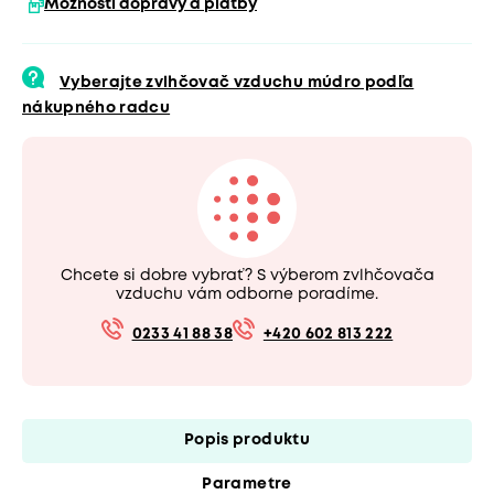
Možnosti dopravy a platby
Vyberajte zvlhčovač vzduchu múdro podľa
nákupného radcu
Chcete si dobre vybrať? S výberom zvlhčovača
vzduchu vám odborne poradíme.
0233 41 88 38
+420 602 813 222
Popis produktu
Parametre