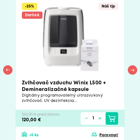
-25%
Náš tip
Darček
Zvlhčovač vzduchu Winix L500 +
Demineralizačné kapsule
Digitálny programovateľný ultrazvukový
zvlhčovač. UV dezinfekcia...
160,00 € pred zľavou
120,00 €
>5 ks
Porovnať