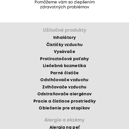
Pomôžeme vám so zlepšením
zdravotných problémov
Užitočné produkty
Inhalátory
Čističky vzduchu
Vysávače
Protiroztočové poťahy
Liečebná kozmetika
Parné čističe
Odvlhčovače vzduchu
Zvlhčovače vzduchu
Odstraňovače alergénov
Pracie a čistiace prostriedky
Oblečenie pre atopikov
Alergie a ekzémy
Alergia na peľ