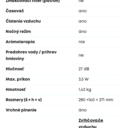
Zmäkčovací filter (patrón)
ne
Časovač
ano
Čistenie vzduchu
ano
Nočný režim
áno
Arómoterapia
nie
Predohrev vody / príhrev
ne
hmloviny
Hlučnosť
27 dB
Max. príkon
3,5 W
Hmotnosť
1,42 kg
Rozmery (š × h × v)
280 ×160 × 271 mm
Vrchné plnenie
áno
Zvlhčovače
vzduchu
,