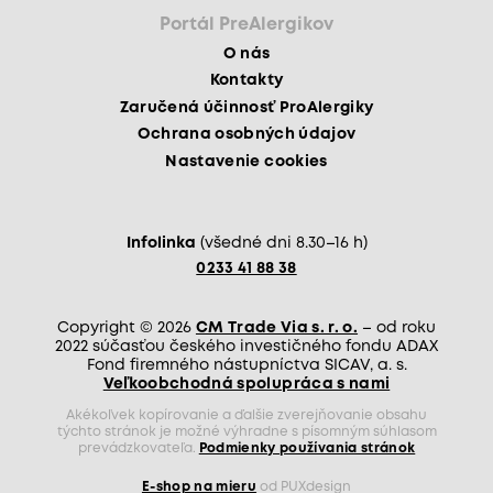
Portál PreAlergikov
O nás
Kontakty
Zaručená účinnosť ProAlergiky
Ochrana osobných údajov
Nastavenie cookies
Infolinka
(všedné dni 8.30–16 h)
0233 41 88 38
Copyright © 2026
CM Trade Via s. r. o.
– od roku
2022 súčasťou českého investičného fondu ADAX
Fond firemného nástupníctva SICAV, a. s.
Veľkoobchodná spolupráca s nami
Akékoľvek kopírovanie a ďalšie zverejňovanie obsahu
týchto stránok je možné výhradne s písomným súhlasom
prevádzkovateľa.
Podmienky používania stránok
E-shop na mieru
od PUXdesign