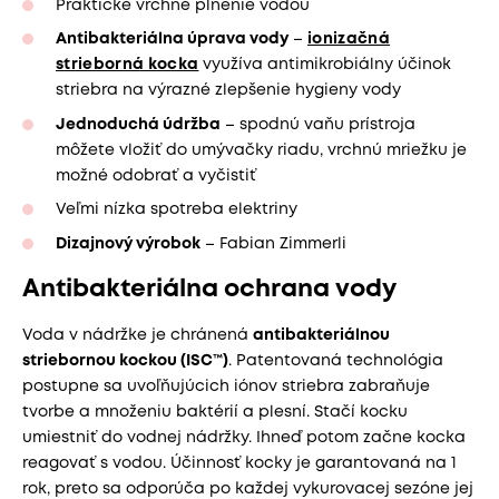
Praktické vrchné plnenie vodou
Antibakteriálna úprava vody
–
ionizačná
strieborná kocka
využíva antimikrobiálny účinok
striebra na výrazné zlepšenie hygieny vody
Jednoduchá údržba
– spodnú vaňu prístroja
môžete vložiť do umývačky riadu, vrchnú mriežku je
možné odobrať a vyčistiť
Veľmi nízka spotreba elektriny
Dizajnový výrobok
– Fabian Zimmerli
Antibakteriálna ochrana vody
Voda v nádržke je chránená
antibakteriálnou
striebornou kockou (ISC™)
. Patentovaná technológia
postupne sa uvoľňujúcich iónov striebra zabraňuje
tvorbe a množeniu baktérií a plesní. Stačí kocku
umiestniť do vodnej nádržky. Ihneď potom začne kocka
reagovať s vodou. Účinnosť kocky je garantovaná na 1
rok, preto sa odporúča po každej vykurovacej sezóne jej