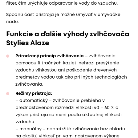
filter, čím urýchľuje odparovanie vody do vzduchu.
Spodnú časť prístroja je možné umývať v umývačke
riadu.
Funkcie a ďalšie výhody zvlhčovača
Stylies Alaze
Prirodzený princíp zvlhčovania
– zvlhčovanie
pomocou filtračných kaziet, nehrozí presýtenie
vzduchu vlhkosťou ani poškodenie drevených
predmetov vodou tak ako pri iných technológiách
zvlhčovania.
Režimy prístroja:
– automatický – zvlhčovanie prebieha v
prednastavenom rozmedzí vlhkosti 40 – 60 % a
výkon prístroja sa mení podľa aktuálnej vlhkosti
vzduchu
– manuálny – nepretržité zvlhčovanie bez ohľadu
na okolitú vlhkosť pri vami nastavenom výkone