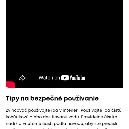
Tipy na bezpečné používanie
Zvlhčovač používajte iba v interiéri. Používajte iba čistú
kohútikovú alebo destilovanú vodu. Pravidelne čistite
nádrž a vnútorné časti podľa návodu, aby ste predišli