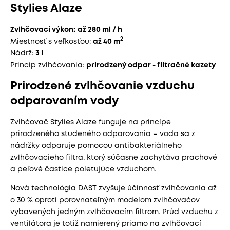
Stylies Alaze
Zvlhčovací výkon:
až 280 ml / h
2
Miestnosť s veľkosťou:
až 40 m
Nádrž:
3 l
Princíp zvlhčovania:
prirodzený odpar - filtračné kazety
Prirodzené zvlhčovanie vzduchu
odparovaním vody
Zvlhčovač Stylies Alaze funguje na princípe
prirodzeného studeného odparovania – voda sa z
nádržky odparuje pomocou antibakteriálneho
zvlhčovacieho filtra, ktorý súčasne zachytáva prachové
a peľové častice poletujúce vzduchom.
Nová technológia DAST zvyšuje účinnosť zvlhčovania až
o 30 % oproti porovnateľným modelom zvlhčovačov
vybavených jedným zvlhčovacím filtrom. Prúd vzduchu z
ventilátora je totiž namierený priamo na zvlhčovací