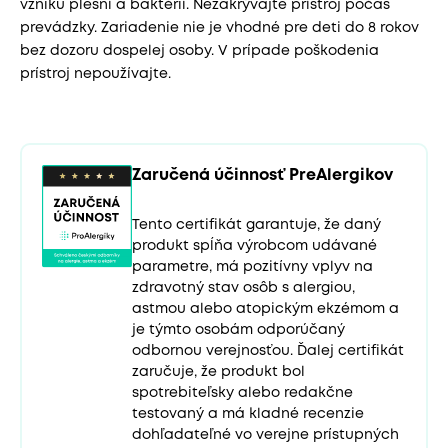
vzniku plesní a baktérií. Nezakrývajte prístroj počas
prevádzky. Zariadenie nie je vhodné pre deti do 8 rokov
bez dozoru dospelej osoby. V prípade poškodenia
prístroj nepoužívajte.
Zaručená účinnosť PreAlergikov
Tento certifikát garantuje, že daný
produkt spĺňa výrobcom udávané
parametre, má pozitívny vplyv na
zdravotný stav osôb s alergiou,
astmou alebo atopickým ekzémom a
je týmto osobám odporúčaný
odbornou verejnosťou. Ďalej certifikát
zaručuje, že produkt bol
spotrebiteľsky alebo redakčne
testovaný a má kladné recenzie
dohľadateľné vo verejne prístupných