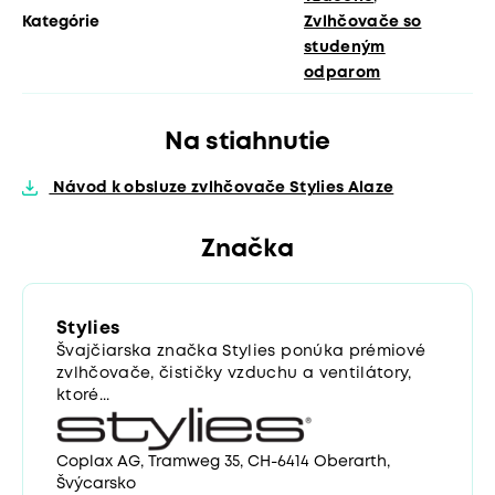
Kategórie
Zvlhčovače so
studeným
odparom
Na stiahnutie
Návod k obsluze zvlhčovače Stylies Alaze
Značka
Stylies
Švajčiarska značka Stylies ponúka prémiové
zvlhčovače, čističky vzduchu a ventilátory,
ktoré...
Coplax AG, Tramweg 35, CH-6414 Oberarth,
Švýcarsko