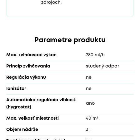
zdrojoch.
Parametre produktu
Max. zvlhčovací výkon
280 ml/h
Princíp zvlhčovania
studený odpar
Regulácia výkonu
ne
Ionizátor
ne
Automatická regulácia vlhkosti
ano
(hygrostat)
Max. veľkosť miestnosti
40 m²
Objem nádrže
3 l