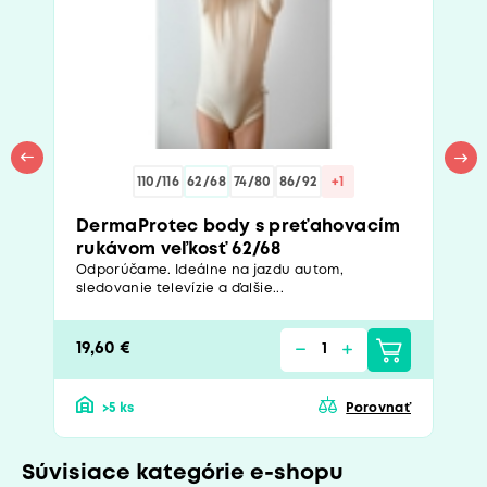
110/116
62/68
74/80
86/92
+1
DermaProtec body s preťahovacím
rukávom veľkosť 62/68
Odporúčame. Ideálne na jazdu autom,
sledovanie televízie a ďalšie...
19,60 €
>5 ks
Porovnať
Súvisiace kategórie e-shopu