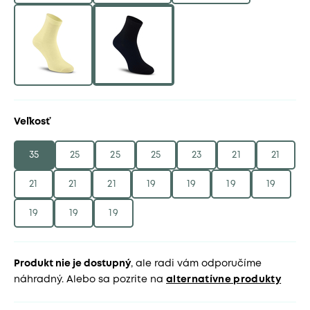
Veľkosť
35
25
25
25
23
21
21
21
21
21
19
19
19
19
19
19
19
Produkt nie je dostupný
, ale radi vám odporučíme
náhradný. Alebo sa pozrite na
alternatívne produkty