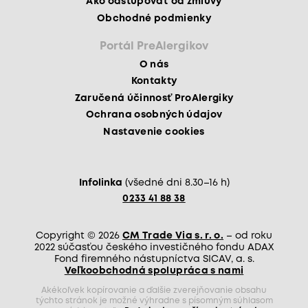
Ako odstupovať od zmluvy
Obchodné podmienky
Portál PreAlergikov
O nás
Kontakty
Zaručená účinnosť ProAlergiky
Ochrana osobných údajov
Nastavenie cookies
Infolinka
(všedné dni 8.30–16 h)
0233 41 88 38
Copyright © 2026
CM Trade Via s. r. o.
– od roku
2022 súčasťou českého investičného fondu ADAX
Fond firemného nástupníctva SICAV, a. s.
Veľkoobchodná spolupráca s nami
Akékoľvek kopírovanie a ďalšie zverejňovanie obsahu
týchto stránok je možné výhradne s písomným súhlasom