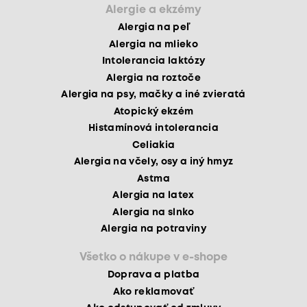
Alergie a ekzémy
Alergia na peľ
Alergia na mlieko
Intolerancia laktózy
Alergia na roztoče
Alergia na psy, mačky a iné zvieratá
Atopický ekzém
Histamínová intolerancia
Celiakia
Alergia na včely, osy a iný hmyz
Astma
Alergia na latex
Alergia na slnko
Alergia na potraviny
Všetko o nákupe v e-shope
Doprava a platba
Ako reklamovať