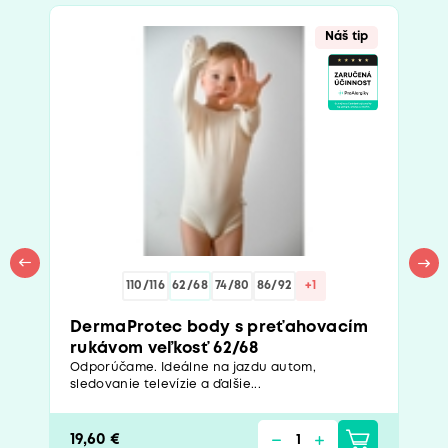
Náš tip
110/116
62/68
74/80
86/92
+1
DermaProtec body s preťahovacím
rukávom veľkosť 62/68
Odporúčame. Ideálne na jazdu autom,
sledovanie televízie a ďalšie...
19,60 €