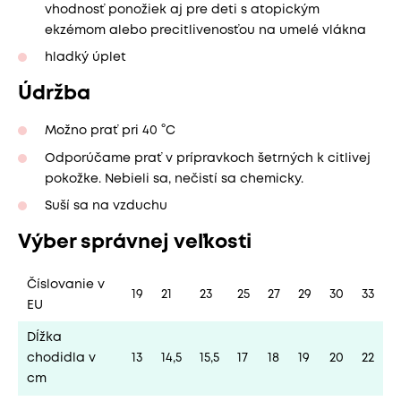
vhodnosť ponožiek aj pre deti s atopickým
ekzémom alebo precitlivenosťou na umelé vlákna
hladký úplet
Údržba
Možno prať pri 40 °C
Odporúčame prať v prípravkoch šetrných k citlivej
pokožke. Nebieli sa, nečistí sa chemicky.
Suší sa na vzduchu
Výber správnej veľkosti
Číslovanie v
19
21
23
25
27
29
30
33
EU
Dĺžka
chodidla v
13
14,5
15,5
17
18
19
20
22
cm