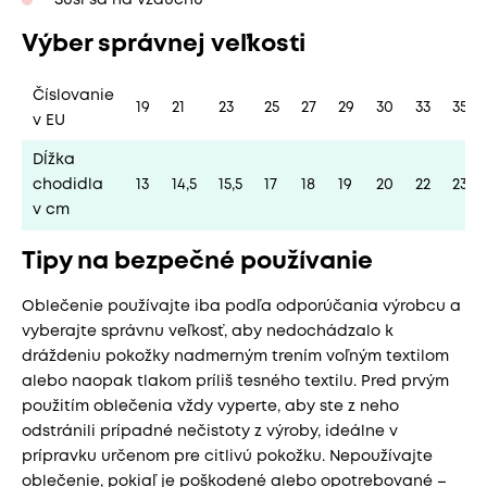
Výber správnej veľkosti
Číslovanie
19
21
23
25
27
29
30
33
35
v EU
Dĺžka
chodidla
13
14,5
15,5
17
18
19
20
22
23
v cm
Tipy na bezpečné používanie
Oblečenie používajte iba podľa odporúčania výrobcu a
vyberajte správnu veľkosť, aby nedochádzalo k
dráždeniu pokožky nadmerným trením voľným textilom
alebo naopak tlakom príliš tesného textilu. Pred prvým
použitím oblečenia vždy vyperte, aby ste z neho
odstránili prípadné nečistoty z výroby, ideálne v
prípravku určenom pre citlivú pokožku. Nepoužívajte
oblečenie, pokiaľ je poškodené alebo opotrebované –