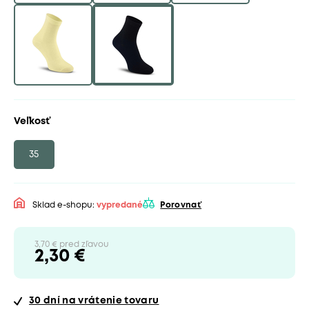
Veľkosť
35
Sklad e-shopu:
vypredané
Porovnať
3,70 € pred zľavou
2,30 €
30 dní
na vrátenie tovaru