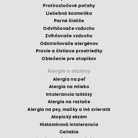
Protiroztočové poťahy
Liečebná kozmetika
Parné čističe
Odvlhčovače vzduchu
Zvlhčovače vzduchu
Odstraňovače alergénov
Pracie a čistiace prostriedky
Oblečenie pre atopikov
Alergie a ekzémy
Alergia na peľ
Alergia na mlieko
Intolerancia laktózy
Alergia na roztoče
Alergia na psy, mačky a iné zvieratá
Atopický ekzém
Histamínová intolerancia
Celiakia