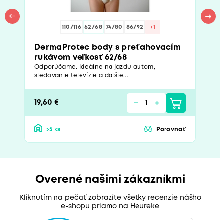
110/116
62/68
74/80
86/92
+1
DermaProtec body s preťahovacím
rukávom veľkosť 62/68
Odporúčame. Ideálne na jazdu autom,
sledovanie televízie a ďalšie...
19,60 €
>5 ks
Porovnať
Overené našimi zákazníkmi
Kliknutím na pečať zobrazíte všetky recenzie nášho
e-shopu priamo na Heureke