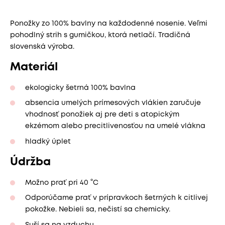
Ponožky zo 100% bavlny na každodenné nosenie. Veľmi
pohodlný strih s gumičkou, ktorá netlačí. Tradičná
slovenská výroba.
Materiál
ekologicky šetrná 100% bavlna
absencia umelých prímesových vlákien zaručuje
vhodnosť ponožiek aj pre deti s atopickým
ekzémom alebo precitlivenosťou na umelé vlákna
hladký úplet
Údržba
Možno prať pri 40 °C
Odporúčame prať v prípravkoch šetrných k citlivej
pokožke. Nebieli sa, nečistí sa chemicky.
Suší sa na vzduchu